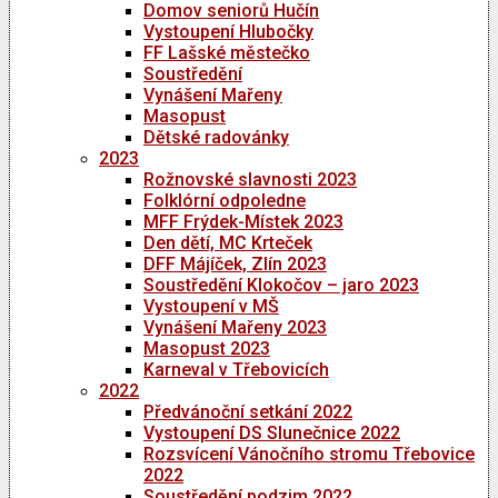
Domov seniorů Hučín
Vystoupení Hlubočky
FF Lašské městečko
Soustředění
Vynášení Mařeny
Masopust
Dětské radovánky
2023
Rožnovské slavnosti 2023
Folklórní odpoledne
MFF Frýdek-Místek 2023
Den dětí, MC Krteček
DFF Májíček, Zlín 2023
Soustředění Klokočov – jaro 2023
Vystoupení v MŠ
Vynášení Mařeny 2023
Masopust 2023
Karneval v Třebovicích
2022
Předvánoční setkání 2022
Vystoupení DS Slunečnice 2022
Rozsvícení Vánočního stromu Třebovice
2022
Soustředění podzim 2022