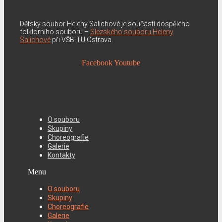
Dětský soubor Heleny Salichové je součástí dospělého
folklorního souboru –
Slezského souboru Heleny
Salichové
při VŠB-TU Ostrava.
Facebook
Youtube
O souboru
Skupiny
Choreografie
Galerie
Kontakty
Menu
O souboru
Skupiny
Choreografie
Galerie