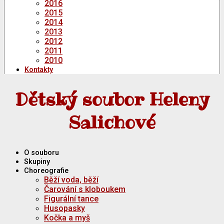
2016
2015
2014
2013
2012
2011
2010
Kontakty
Dětský soubor Heleny
Salichové
O souboru
Skupiny
Choreografie
Běží voda, běží
Čarování s kloboukem
Figurální tance
Husopasky
Kočka a myš