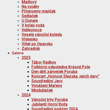
Mašlový
Na vojáky
Přiněsemy majiček
Sedlaček
U Dunaja
V kolaji voda
Velikonoce
Veselá vánoční koleda
Vřetenko
Výlet po Opavsku
Zahradnik
Galerie
2025
Tábor Radkov
Folklórní odpoledne Krásné Pole
Den dětí zámeček Poruba
Koncert „Hojnost Slezska, jejich dary“
Soustředění Jaro
Vynášení Mařeny
Minibáleček
2024
Vánoční trhy Poruba
Jubilanti Horní lhota
Soustředění podzim 2024