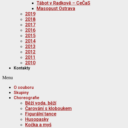
Tábot v Radkově – CeČaS
Masopust Ostrava
2019
2018
2017
2016
2015
2014
2013
2012
2011
2010
Kontakty
Menu
O souboru
Skupiny
Choreografie
Běží voda, běží
Čarování s kloboukem
Figurální tance
Husopasky
Kočka a myš