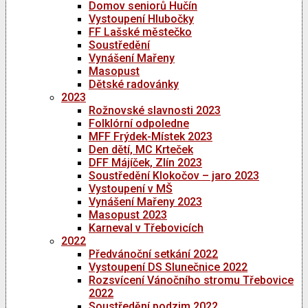
Domov seniorů Hučín
Vystoupení Hlubočky
FF Lašské městečko
Soustředění
Vynášení Mařeny
Masopust
Dětské radovánky
2023
Rožnovské slavnosti 2023
Folklórní odpoledne
MFF Frýdek-Místek 2023
Den dětí, MC Krteček
DFF Májíček, Zlín 2023
Soustředění Klokočov – jaro 2023
Vystoupení v MŠ
Vynášení Mařeny 2023
Masopust 2023
Karneval v Třebovicích
2022
Předvánoční setkání 2022
Vystoupení DS Slunečnice 2022
Rozsvícení Vánočního stromu Třebovice
2022
Soustředění podzim 2022