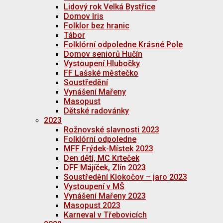
Lidový rok Velká Bystřice
Domov Iris
Folklor bez hranic
Tábor
Folklórní odpoledne Krásné Pole
Domov seniorů Hučín
Vystoupení Hlubočky
FF Lašské městečko
Soustředění
Vynášení Mařeny
Masopust
Dětské radovánky
2023
Rožnovské slavnosti 2023
Folklórní odpoledne
MFF Frýdek-Místek 2023
Den dětí, MC Krteček
DFF Májíček, Zlín 2023
Soustředění Klokočov – jaro 2023
Vystoupení v MŠ
Vynášení Mařeny 2023
Masopust 2023
Karneval v Třebovicích