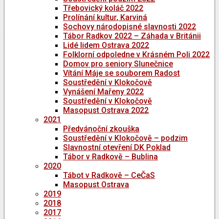
Třebovický koláč 2022
Prolínání kultur, Karviná
Sochovy národopisné slavnosti 2022
Tábor Radkov 2022 – Záhada v Británii
Lidé lidem Ostrava 2022
Folklorní odpoledne v Krásném Poli 2022
Domov pro seniory Slunečnice
Vítání Máje se souborem Radost
Soustředění v Klokočově
Vynášení Mařeny 2022
Soustředění v Klokočově
Masopust Ostrava 2022
2021
Předvánoční zkouška
Soustředění v Klokočově – podzim
Slavnostní otevření DK Poklad
Tábor v Radkově – Bublina
2020
Tábot v Radkově – CeČaS
Masopust Ostrava
2019
2018
2017