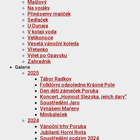
Mašlový
Na vojáky
Přiněsemy majiček
Sedlaček
U Dunaja
V kolaji voda
Velikonoce
Veselá vánoční koleda
Vřetenko
Výlet po Opavsku
Zahradnik
Galerie
2025
Tábor Radkov
Folklórní odpoledne Krásné Pole
Den dětí zámeček Poruba
Koncert „Hojnost Slezska, jejich dary“
Soustředění Jaro
Vynášení Mařeny
Minibáleček
2024
Vánoční trhy Poruba
Jubilanti Horní lhota
Soustředění podzim 2024