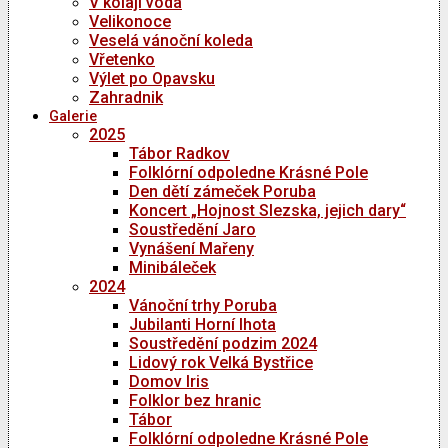
V kolaji voda
Velikonoce
Veselá vánoční koleda
Vřetenko
Výlet po Opavsku
Zahradnik
Galerie
2025
Tábor Radkov
Folklórní odpoledne Krásné Pole
Den dětí zámeček Poruba
Koncert „Hojnost Slezska, jejich dary“
Soustředění Jaro
Vynášení Mařeny
Minibáleček
2024
Vánoční trhy Poruba
Jubilanti Horní lhota
Soustředění podzim 2024
Lidový rok Velká Bystřice
Domov Iris
Folklor bez hranic
Tábor
Folklórní odpoledne Krásné Pole