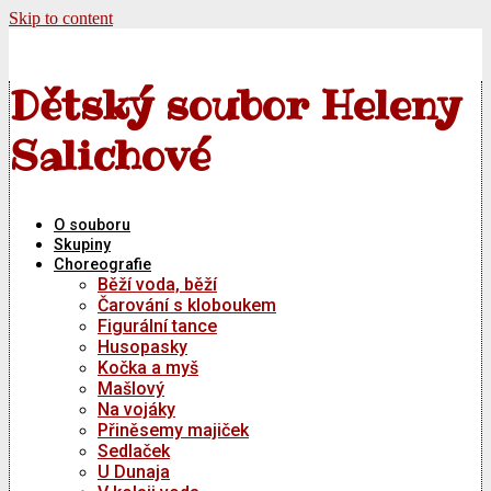
Skip to content
Dětský soubor Heleny
Salichové
O souboru
Skupiny
Choreografie
Běží voda, běží
Čarování s kloboukem
Figurální tance
Husopasky
Kočka a myš
Mašlový
Na vojáky
Přiněsemy majiček
Sedlaček
U Dunaja