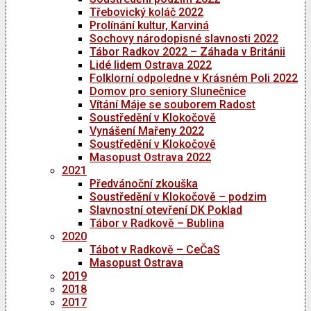
Třebovický koláč 2022
Prolínání kultur, Karviná
Sochovy národopisné slavnosti 2022
Tábor Radkov 2022 – Záhada v Británii
Lidé lidem Ostrava 2022
Folklorní odpoledne v Krásném Poli 2022
Domov pro seniory Slunečnice
Vítání Máje se souborem Radost
Soustředění v Klokočově
Vynášení Mařeny 2022
Soustředění v Klokočově
Masopust Ostrava 2022
2021
Předvánoční zkouška
Soustředění v Klokočově – podzim
Slavnostní otevření DK Poklad
Tábor v Radkově – Bublina
2020
Tábot v Radkově – CeČaS
Masopust Ostrava
2019
2018
2017