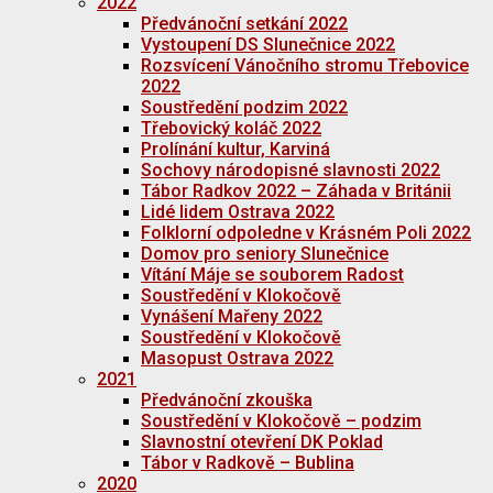
2022
Předvánoční setkání 2022
Vystoupení DS Slunečnice 2022
Rozsvícení Vánočního stromu Třebovice
2022
Soustředění podzim 2022
Třebovický koláč 2022
Prolínání kultur, Karviná
Sochovy národopisné slavnosti 2022
Tábor Radkov 2022 – Záhada v Británii
Lidé lidem Ostrava 2022
Folklorní odpoledne v Krásném Poli 2022
Domov pro seniory Slunečnice
Vítání Máje se souborem Radost
Soustředění v Klokočově
Vynášení Mařeny 2022
Soustředění v Klokočově
Masopust Ostrava 2022
2021
Předvánoční zkouška
Soustředění v Klokočově – podzim
Slavnostní otevření DK Poklad
Tábor v Radkově – Bublina
2020