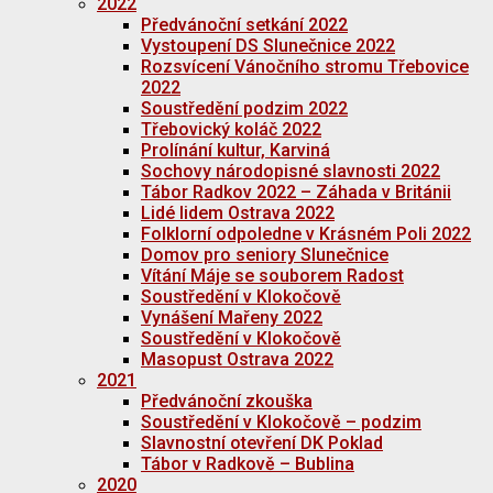
2022
Předvánoční setkání 2022
Vystoupení DS Slunečnice 2022
Rozsvícení Vánočního stromu Třebovice
2022
Soustředění podzim 2022
Třebovický koláč 2022
Prolínání kultur, Karviná
Sochovy národopisné slavnosti 2022
Tábor Radkov 2022 – Záhada v Británii
Lidé lidem Ostrava 2022
Folklorní odpoledne v Krásném Poli 2022
Domov pro seniory Slunečnice
Vítání Máje se souborem Radost
Soustředění v Klokočově
Vynášení Mařeny 2022
Soustředění v Klokočově
Masopust Ostrava 2022
2021
Předvánoční zkouška
Soustředění v Klokočově – podzim
Slavnostní otevření DK Poklad
Tábor v Radkově – Bublina
2020