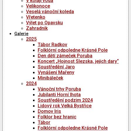
V kolaji voda
Velikonoce
Veselá vánoční koleda
Vřetenko
Výlet po Opavsku
Zahradnik
Galerie
2025
Tábor Radkov
Folklórní odpoledne Krásné Pole
Den dětí zámeček Poruba
Koncert „Hojnost Slezska, jejich dary“
Soustředění Jaro
Vynášení Mařeny
Minibáleček
2024
Vánoční trhy Poruba
Jubilanti Horní lhota
Soustředění podzim 2024
Lidový rok Velká Bystřice
Domov Iris
Folklor bez hranic
Tábor
Folklórní odpoledne Krásné Pole