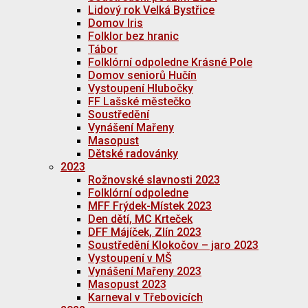
Lidový rok Velká Bystřice
Domov Iris
Folklor bez hranic
Tábor
Folklórní odpoledne Krásné Pole
Domov seniorů Hučín
Vystoupení Hlubočky
FF Lašské městečko
Soustředění
Vynášení Mařeny
Masopust
Dětské radovánky
2023
Rožnovské slavnosti 2023
Folklórní odpoledne
MFF Frýdek-Místek 2023
Den dětí, MC Krteček
DFF Májíček, Zlín 2023
Soustředění Klokočov – jaro 2023
Vystoupení v MŠ
Vynášení Mařeny 2023
Masopust 2023
Karneval v Třebovicích