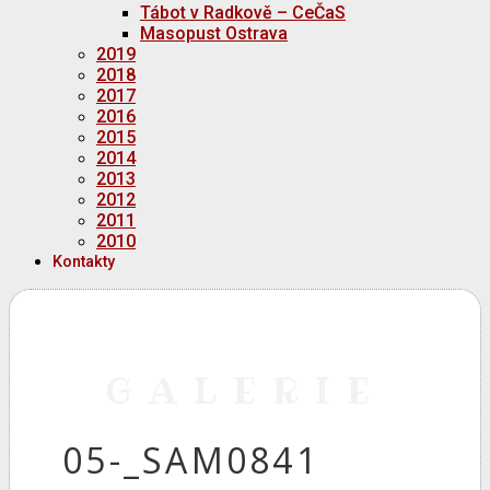
Tábot v Radkově – CeČaS
Masopust Ostrava
2019
2018
2017
2016
2015
2014
2013
2012
2011
2010
Kontakty
GALERIE
05-_SAM0841