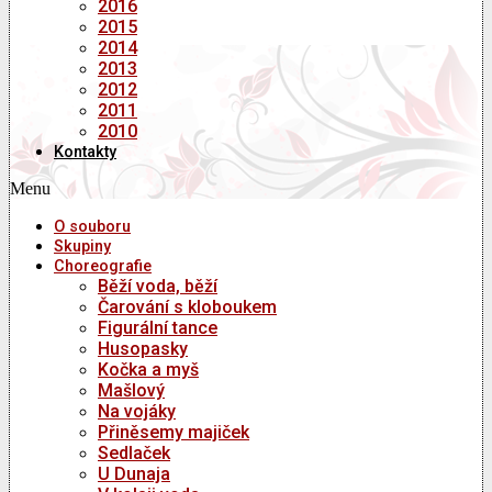
2016
2015
2014
2013
2012
2011
2010
Kontakty
Menu
O souboru
Skupiny
Choreografie
Běží voda, běží
Čarování s kloboukem
Figurální tance
Husopasky
Kočka a myš
Mašlový
Na vojáky
Přiněsemy majiček
Sedlaček
U Dunaja