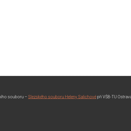
rního souboru –
Slezského souboru Heleny Salichové
při VŠB-TU Ostrav