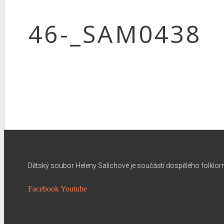
46-_SAM0438
Dětský soubor Heleny Salichové je součástí dospělého folklo
Facebook
Youtube