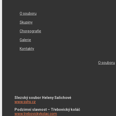
O souboru
Skupiny
Choreografie
Galerie
Kontakty
O souboru
Slezský soubor Heleny Salichové
www.sshs.cz
Podzimní slavnost – Třebovický koláč
www.trebovickykolac.com