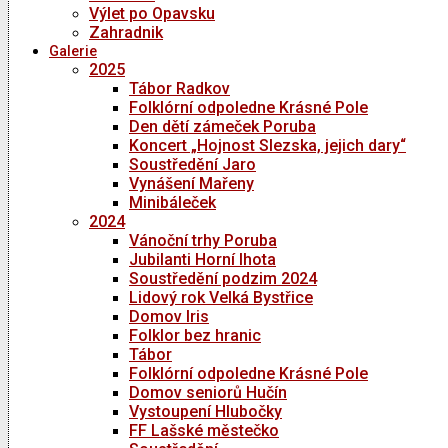
Výlet po Opavsku
Zahradnik
Galerie
2025
Tábor Radkov
Folklórní odpoledne Krásné Pole
Den dětí zámeček Poruba
Koncert „Hojnost Slezska, jejich dary“
Soustředění Jaro
Vynášení Mařeny
Minibáleček
2024
Vánoční trhy Poruba
Jubilanti Horní lhota
Soustředění podzim 2024
Lidový rok Velká Bystřice
Domov Iris
Folklor bez hranic
Tábor
Folklórní odpoledne Krásné Pole
Domov seniorů Hučín
Vystoupení Hlubočky
FF Lašské městečko