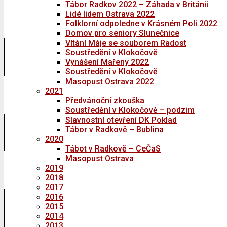
Tábor Radkov 2022 – Záhada v Británii
Lidé lidem Ostrava 2022
Folklorní odpoledne v Krásném Poli 2022
Domov pro seniory Slunečnice
Vítání Máje se souborem Radost
Soustředění v Klokočově
Vynášení Mařeny 2022
Soustředění v Klokočově
Masopust Ostrava 2022
2021
Předvánoční zkouška
Soustředění v Klokočově – podzim
Slavnostní otevření DK Poklad
Tábor v Radkově – Bublina
2020
Tábot v Radkově – CeČaS
Masopust Ostrava
2019
2018
2017
2016
2015
2014
2013