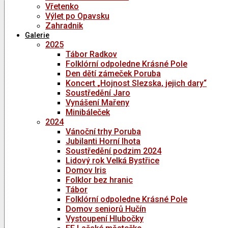
Vřetenko
Výlet po Opavsku
Zahradnik
Galerie
2025
Tábor Radkov
Folklórní odpoledne Krásné Pole
Den dětí zámeček Poruba
Koncert „Hojnost Slezska, jejich dary“
Soustředění Jaro
Vynášení Mařeny
Minibáleček
2024
Vánoční trhy Poruba
Jubilanti Horní lhota
Soustředění podzim 2024
Lidový rok Velká Bystřice
Domov Iris
Folklor bez hranic
Tábor
Folklórní odpoledne Krásné Pole
Domov seniorů Hučín
Vystoupení Hlubočky