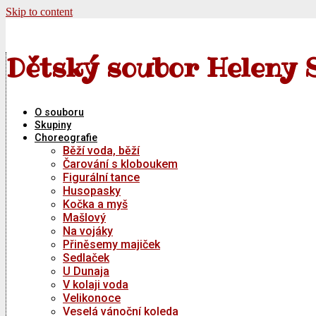
Skip to content
Dětský soubor Heleny 
O souboru
Skupiny
Choreografie
Běží voda, běží
Čarování s kloboukem
Figurální tance
Husopasky
Kočka a myš
Mašlový
Na vojáky
Přiněsemy majiček
Sedlaček
U Dunaja
V kolaji voda
Velikonoce
Veselá vánoční koleda