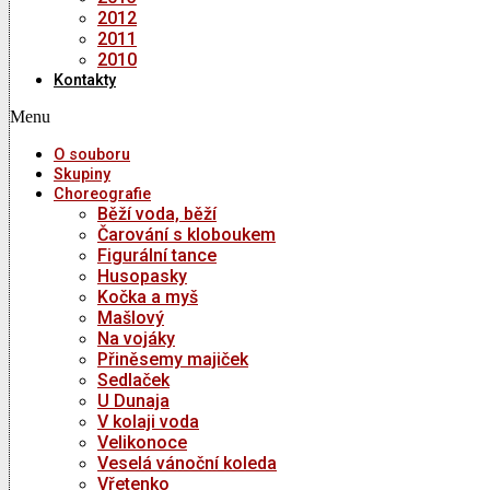
2012
2011
2010
Kontakty
Menu
O souboru
Skupiny
Choreografie
Běží voda, běží
Čarování s kloboukem
Figurální tance
Husopasky
Kočka a myš
Mašlový
Na vojáky
Přiněsemy majiček
Sedlaček
U Dunaja
V kolaji voda
Velikonoce
Veselá vánoční koleda
Vřetenko