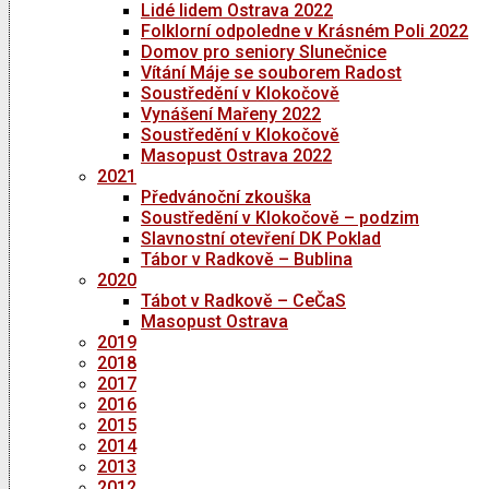
Lidé lidem Ostrava 2022
Folklorní odpoledne v Krásném Poli 2022
Domov pro seniory Slunečnice
Vítání Máje se souborem Radost
Soustředění v Klokočově
Vynášení Mařeny 2022
Soustředění v Klokočově
Masopust Ostrava 2022
2021
Předvánoční zkouška
Soustředění v Klokočově – podzim
Slavnostní otevření DK Poklad
Tábor v Radkově – Bublina
2020
Tábot v Radkově – CeČaS
Masopust Ostrava
2019
2018
2017
2016
2015
2014
2013
2012