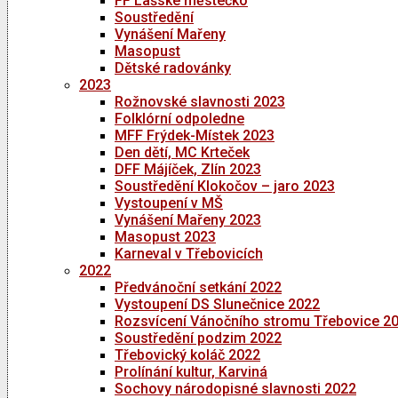
FF Lašské městečko
Soustředění
Vynášení Mařeny
Masopust
Dětské radovánky
2023
Rožnovské slavnosti 2023
Folklórní odpoledne
MFF Frýdek-Místek 2023
Den dětí, MC Krteček
DFF Májíček, Zlín 2023
Soustředění Klokočov – jaro 2023
Vystoupení v MŠ
Vynášení Mařeny 2023
Masopust 2023
Karneval v Třebovicích
2022
Předvánoční setkání 2022
Vystoupení DS Slunečnice 2022
Rozsvícení Vánočního stromu Třebovice 2
Soustředění podzim 2022
Třebovický koláč 2022
Prolínání kultur, Karviná
Sochovy národopisné slavnosti 2022