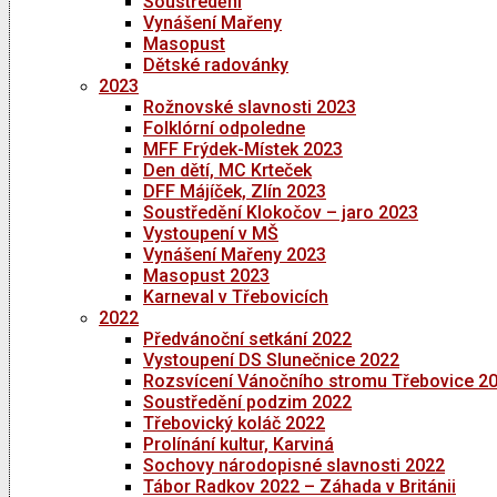
Soustředění
Vynášení Mařeny
Masopust
Dětské radovánky
2023
Rožnovské slavnosti 2023
Folklórní odpoledne
MFF Frýdek-Místek 2023
Den dětí, MC Krteček
DFF Májíček, Zlín 2023
Soustředění Klokočov – jaro 2023
Vystoupení v MŠ
Vynášení Mařeny 2023
Masopust 2023
Karneval v Třebovicích
2022
Předvánoční setkání 2022
Vystoupení DS Slunečnice 2022
Rozsvícení Vánočního stromu Třebovice 2
Soustředění podzim 2022
Třebovický koláč 2022
Prolínání kultur, Karviná
Sochovy národopisné slavnosti 2022
Tábor Radkov 2022 – Záhada v Británii