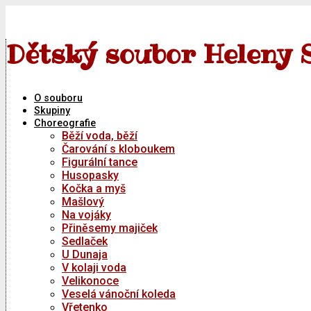
Skip
to
content
Dětský soubor Heleny 
O souboru
Skupiny
Choreografie
Běží voda, běží
Čarování s kloboukem
Figurální tance
Husopasky
Kočka a myš
Mašlový
Na vojáky
Přiněsemy majiček
Sedlaček
U Dunaja
V kolaji voda
Velikonoce
Veselá vánoční koleda
Vřetenko