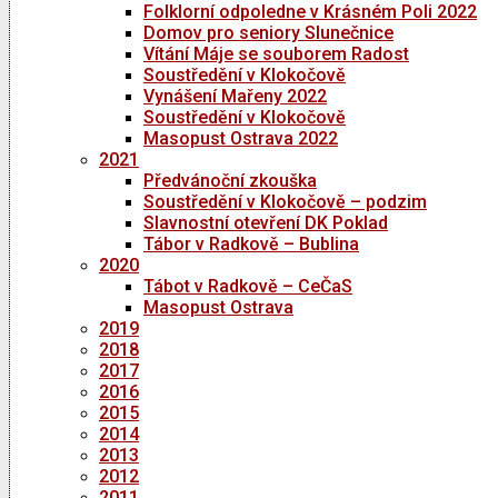
Folklorní odpoledne v Krásném Poli 2022
Domov pro seniory Slunečnice
Vítání Máje se souborem Radost
Soustředění v Klokočově
Vynášení Mařeny 2022
Soustředění v Klokočově
Masopust Ostrava 2022
2021
Předvánoční zkouška
Soustředění v Klokočově – podzim
Slavnostní otevření DK Poklad
Tábor v Radkově – Bublina
2020
Tábot v Radkově – CeČaS
Masopust Ostrava
2019
2018
2017
2016
2015
2014
2013
2012
2011