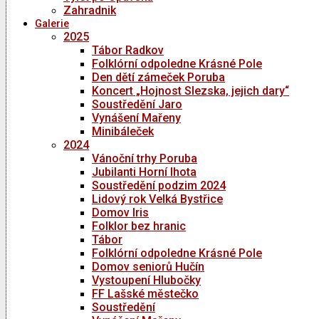
Zahradnik
Galerie
2025
Tábor Radkov
Folklórní odpoledne Krásné Pole
Den dětí zámeček Poruba
Koncert „Hojnost Slezska, jejich dary“
Soustředění Jaro
Vynášení Mařeny
Minibáleček
2024
Vánoční trhy Poruba
Jubilanti Horní lhota
Soustředění podzim 2024
Lidový rok Velká Bystřice
Domov Iris
Folklor bez hranic
Tábor
Folklórní odpoledne Krásné Pole
Domov seniorů Hučín
Vystoupení Hlubočky
FF Lašské městečko
Soustředění