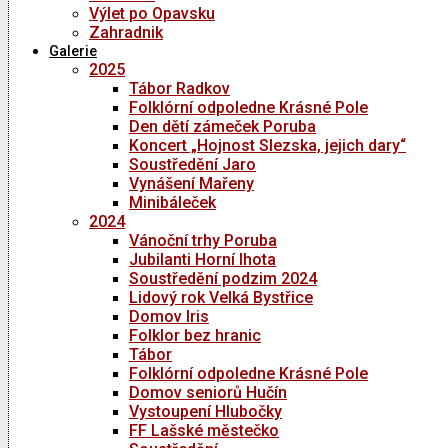
Výlet po Opavsku
Zahradnik
Galerie
2025
Tábor Radkov
Folklórní odpoledne Krásné Pole
Den dětí zámeček Poruba
Koncert „Hojnost Slezska, jejich dary“
Soustředění Jaro
Vynášení Mařeny
Minibáleček
2024
Vánoční trhy Poruba
Jubilanti Horní lhota
Soustředění podzim 2024
Lidový rok Velká Bystřice
Domov Iris
Folklor bez hranic
Tábor
Folklórní odpoledne Krásné Pole
Domov seniorů Hučín
Vystoupení Hlubočky
FF Lašské městečko