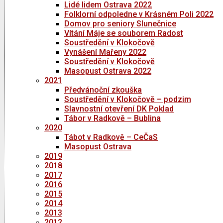
Lidé lidem Ostrava 2022
Folklorní odpoledne v Krásném Poli 2022
Domov pro seniory Slunečnice
Vítání Máje se souborem Radost
Soustředění v Klokočově
Vynášení Mařeny 2022
Soustředění v Klokočově
Masopust Ostrava 2022
2021
Předvánoční zkouška
Soustředění v Klokočově – podzim
Slavnostní otevření DK Poklad
Tábor v Radkově – Bublina
2020
Tábot v Radkově – CeČaS
Masopust Ostrava
2019
2018
2017
2016
2015
2014
2013
2012