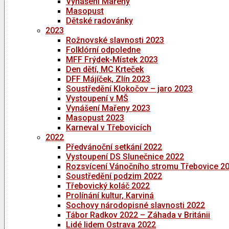
Vynášení Mařeny
Masopust
Dětské radovánky
2023
Rožnovské slavnosti 2023
Folklórní odpoledne
MFF Frýdek-Místek 2023
Den dětí, MC Krteček
DFF Májíček, Zlín 2023
Soustředění Klokočov – jaro 2023
Vystoupení v MŠ
Vynášení Mařeny 2023
Masopust 2023
Karneval v Třebovicích
2022
Předvánoční setkání 2022
Vystoupení DS Slunečnice 2022
Rozsvícení Vánočního stromu Třebovice 2
Soustředění podzim 2022
Třebovický koláč 2022
Prolínání kultur, Karviná
Sochovy národopisné slavnosti 2022
Tábor Radkov 2022 – Záhada v Británii
Lidé lidem Ostrava 2022