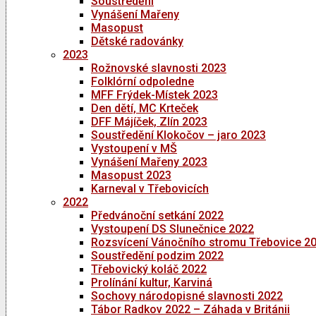
Soustředění
Vynášení Mařeny
Masopust
Dětské radovánky
2023
Rožnovské slavnosti 2023
Folklórní odpoledne
MFF Frýdek-Místek 2023
Den dětí, MC Krteček
DFF Májíček, Zlín 2023
Soustředění Klokočov – jaro 2023
Vystoupení v MŠ
Vynášení Mařeny 2023
Masopust 2023
Karneval v Třebovicích
2022
Předvánoční setkání 2022
Vystoupení DS Slunečnice 2022
Rozsvícení Vánočního stromu Třebovice 2
Soustředění podzim 2022
Třebovický koláč 2022
Prolínání kultur, Karviná
Sochovy národopisné slavnosti 2022
Tábor Radkov 2022 – Záhada v Británii