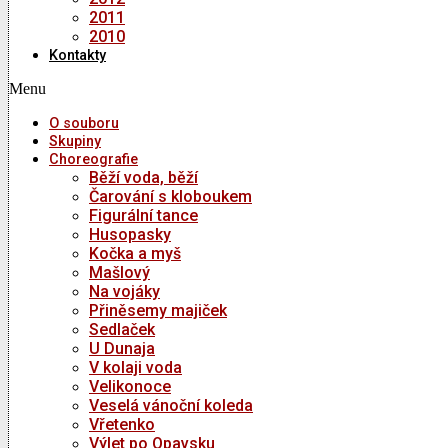
2011
2010
Kontakty
Menu
O souboru
Skupiny
Choreografie
Běží voda, běží
Čarování s kloboukem
Figurální tance
Husopasky
Kočka a myš
Mašlový
Na vojáky
Přiněsemy majiček
Sedlaček
U Dunaja
V kolaji voda
Velikonoce
Veselá vánoční koleda
Vřetenko
Výlet po Opavsku