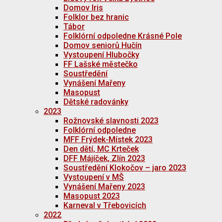
Domov Iris
Folklor bez hranic
Tábor
Folklórní odpoledne Krásné Pole
Domov seniorů Hučín
Vystoupení Hlubočky
FF Lašské městečko
Soustředění
Vynášení Mařeny
Masopust
Dětské radovánky
2023
Rožnovské slavnosti 2023
Folklórní odpoledne
MFF Frýdek-Místek 2023
Den dětí, MC Krteček
DFF Májíček, Zlín 2023
Soustředění Klokočov – jaro 2023
Vystoupení v MŠ
Vynášení Mařeny 2023
Masopust 2023
Karneval v Třebovicích
2022