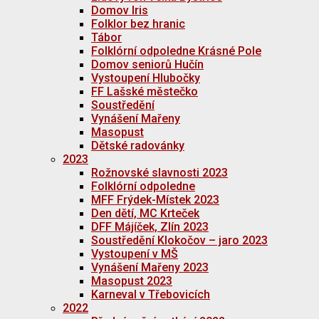
Domov Iris
Folklor bez hranic
Tábor
Folklórní odpoledne Krásné Pole
Domov seniorů Hučín
Vystoupení Hlubočky
FF Lašské městečko
Soustředění
Vynášení Mařeny
Masopust
Dětské radovánky
2023
Rožnovské slavnosti 2023
Folklórní odpoledne
MFF Frýdek-Místek 2023
Den dětí, MC Krteček
DFF Májíček, Zlín 2023
Soustředění Klokočov – jaro 2023
Vystoupení v MŠ
Vynášení Mařeny 2023
Masopust 2023
Karneval v Třebovicích
2022