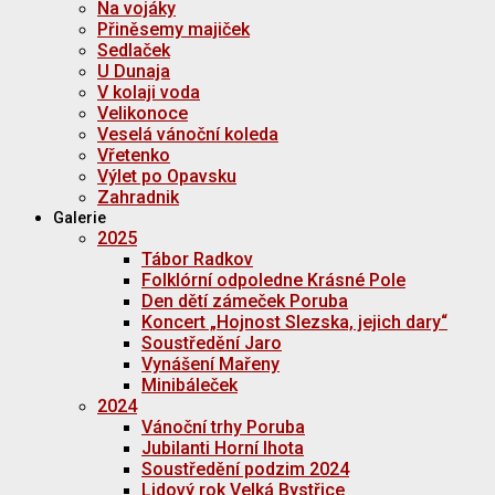
Na vojáky
Přiněsemy majiček
Sedlaček
U Dunaja
V kolaji voda
Velikonoce
Veselá vánoční koleda
Vřetenko
Výlet po Opavsku
Zahradnik
Galerie
2025
Tábor Radkov
Folklórní odpoledne Krásné Pole
Den dětí zámeček Poruba
Koncert „Hojnost Slezska, jejich dary“
Soustředění Jaro
Vynášení Mařeny
Minibáleček
2024
Vánoční trhy Poruba
Jubilanti Horní lhota
Soustředění podzim 2024
Lidový rok Velká Bystřice