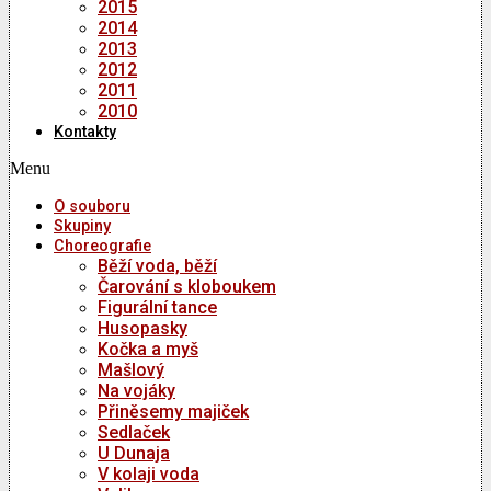
2015
2014
2013
2012
2011
2010
Kontakty
Menu
O souboru
Skupiny
Choreografie
Běží voda, běží
Čarování s kloboukem
Figurální tance
Husopasky
Kočka a myš
Mašlový
Na vojáky
Přiněsemy majiček
Sedlaček
U Dunaja
V kolaji voda