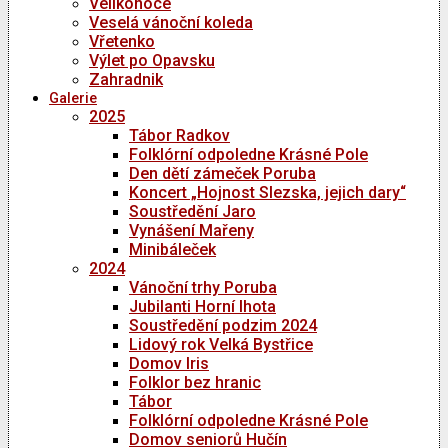
Velikonoce
Veselá vánoční koleda
Vřetenko
Výlet po Opavsku
Zahradnik
Galerie
2025
Tábor Radkov
Folklórní odpoledne Krásné Pole
Den dětí zámeček Poruba
Koncert „Hojnost Slezska, jejich dary“
Soustředění Jaro
Vynášení Mařeny
Minibáleček
2024
Vánoční trhy Poruba
Jubilanti Horní lhota
Soustředění podzim 2024
Lidový rok Velká Bystřice
Domov Iris
Folklor bez hranic
Tábor
Folklórní odpoledne Krásné Pole
Domov seniorů Hučín