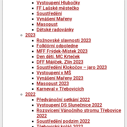
Vystoupení Hlubočky
FF Lašské městečko
Soustředění
Vynášení Mařeny
Masopust
Dětské radovánky
2023
Rožnovské slavnosti 2023
Folklórní odpoledne
MFF Frýdek-Místek 2023
Den dětí, MC Krteček
DFF Májíček, Zlín 2023
Soustředění Klokočov – jaro 2023
Vystoupení v MŠ
Vynášení Mařeny 2023
Masopust 2023
Karneval v Třebovicích
2022
Předvánoční setkání 2022
Vystoupení DS Slunečnice 2022
Rozsvícení Vánočního stromu Třebovice
2022
Soustředění podzim 2022
Třebovický koláč 2022