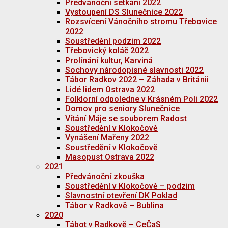
Předvánoční setkání 2022
Vystoupení DS Slunečnice 2022
Rozsvícení Vánočního stromu Třebovice
2022
Soustředění podzim 2022
Třebovický koláč 2022
Prolínání kultur, Karviná
Sochovy národopisné slavnosti 2022
Tábor Radkov 2022 – Záhada v Británii
Lidé lidem Ostrava 2022
Folklorní odpoledne v Krásném Poli 2022
Domov pro seniory Slunečnice
Vítání Máje se souborem Radost
Soustředění v Klokočově
Vynášení Mařeny 2022
Soustředění v Klokočově
Masopust Ostrava 2022
2021
Předvánoční zkouška
Soustředění v Klokočově – podzim
Slavnostní otevření DK Poklad
Tábor v Radkově – Bublina
2020
Tábot v Radkově – CeČaS