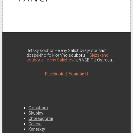
Dětský soubor Heleny Salichové je součástí
dospělého folklorního souboru –
Slezského
souboru Heleny Salichové
při VŠB-TU Ostrava.
Facebook
Youtube
O souboru
Skupiny
Choreografie
Galerie
Kontakty