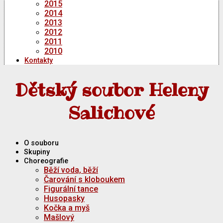
2015
2014
2013
2012
2011
2010
Kontakty
Dětský soubor Heleny
Salichové
O souboru
Skupiny
Choreografie
Běží voda, běží
Čarování s kloboukem
Figurální tance
Husopasky
Kočka a myš
Mašlový