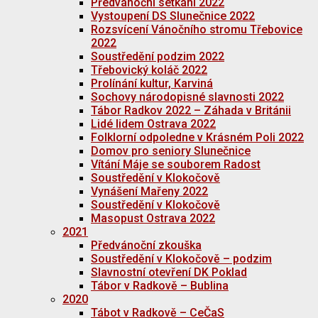
Předvánoční setkání 2022
Vystoupení DS Slunečnice 2022
Rozsvícení Vánočního stromu Třebovice
2022
Soustředění podzim 2022
Třebovický koláč 2022
Prolínání kultur, Karviná
Sochovy národopisné slavnosti 2022
Tábor Radkov 2022 – Záhada v Británii
Lidé lidem Ostrava 2022
Folklorní odpoledne v Krásném Poli 2022
Domov pro seniory Slunečnice
Vítání Máje se souborem Radost
Soustředění v Klokočově
Vynášení Mařeny 2022
Soustředění v Klokočově
Masopust Ostrava 2022
2021
Předvánoční zkouška
Soustředění v Klokočově – podzim
Slavnostní otevření DK Poklad
Tábor v Radkově – Bublina
2020
Tábot v Radkově – CeČaS