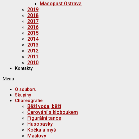
Masopust Ostrava
2019
2018
2017
2016
2015
2014
2013
2012
2011
2010
Kontakty
Menu
O souboru
Skupiny
Choreografie
Běží voda, běží
Čarování s kloboukem
Figurální tance
Husopasky
Kočka a myš
Mašlový