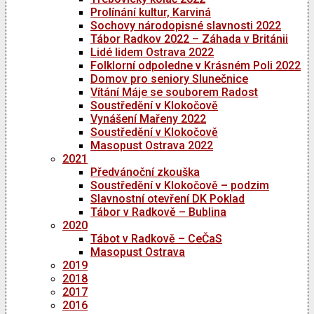
Prolínání kultur, Karviná
Sochovy národopisné slavnosti 2022
Tábor Radkov 2022 – Záhada v Británii
Lidé lidem Ostrava 2022
Folklorní odpoledne v Krásném Poli 2022
Domov pro seniory Slunečnice
Vítání Máje se souborem Radost
Soustředění v Klokočově
Vynášení Mařeny 2022
Soustředění v Klokočově
Masopust Ostrava 2022
2021
Předvánoční zkouška
Soustředění v Klokočově – podzim
Slavnostní otevření DK Poklad
Tábor v Radkově – Bublina
2020
Tábot v Radkově – CeČaS
Masopust Ostrava
2019
2018
2017
2016