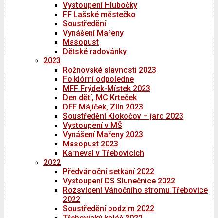
Vystoupení Hlubočky
FF Lašské městečko
Soustředění
Vynášení Mařeny
Masopust
Dětské radovánky
2023
Rožnovské slavnosti 2023
Folklórní odpoledne
MFF Frýdek-Místek 2023
Den dětí, MC Krteček
DFF Májíček, Zlín 2023
Soustředění Klokočov – jaro 2023
Vystoupení v MŠ
Vynášení Mařeny 2023
Masopust 2023
Karneval v Třebovicích
2022
Předvánoční setkání 2022
Vystoupení DS Slunečnice 2022
Rozsvícení Vánočního stromu Třebovice
2022
Soustředění podzim 2022
Třebovický koláč 2022