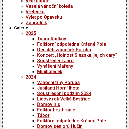
Velikonoce
Veselá vánoční koleda
Vřetenko
Výlet po Opavsku
Zahradnik
Galerie
2025
Tábor Radkov
Folklórní odpoledne Krásné Pole
Den dětí zámeček Poruba
Koncert „Hojnost Slezska, jejich dary“
Soustředění Jaro
Vynášení Mařeny
Minibáleček
2024
Vánoční trhy Poruba
Jubilanti Horní lhota
Soustředění podzim 2024
Lidový rok Velká Bystřice
Domov Iris
Folklor bez hranic
Tábor
Folklórní odpoledne Krásné Pole
Domov seniorů Hučín