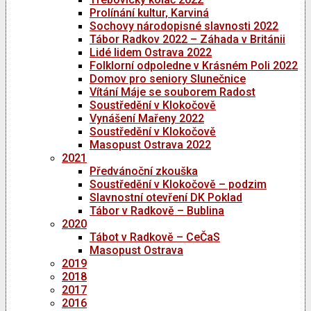
Prolínání kultur, Karviná
Sochovy národopisné slavnosti 2022
Tábor Radkov 2022 – Záhada v Británii
Lidé lidem Ostrava 2022
Folklorní odpoledne v Krásném Poli 2022
Domov pro seniory Slunečnice
Vítání Máje se souborem Radost
Soustředění v Klokočově
Vynášení Mařeny 2022
Soustředění v Klokočově
Masopust Ostrava 2022
2021
Předvánoční zkouška
Soustředění v Klokočově – podzim
Slavnostní otevření DK Poklad
Tábor v Radkově – Bublina
2020
Tábot v Radkově – CeČaS
Masopust Ostrava
2019
2018
2017
2016