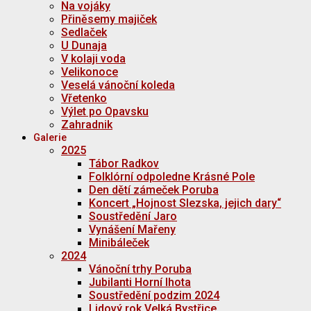
Na vojáky
Přiněsemy majiček
Sedlaček
U Dunaja
V kolaji voda
Velikonoce
Veselá vánoční koleda
Vřetenko
Výlet po Opavsku
Zahradnik
Galerie
2025
Tábor Radkov
Folklórní odpoledne Krásné Pole
Den dětí zámeček Poruba
Koncert „Hojnost Slezska, jejich dary“
Soustředění Jaro
Vynášení Mařeny
Minibáleček
2024
Vánoční trhy Poruba
Jubilanti Horní lhota
Soustředění podzim 2024
Lidový rok Velká Bystřice