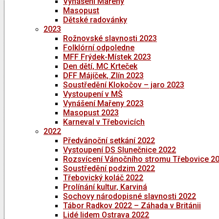
Vynášení Mařeny
Masopust
Dětské radovánky
2023
Rožnovské slavnosti 2023
Folklórní odpoledne
MFF Frýdek-Místek 2023
Den dětí, MC Krteček
DFF Májíček, Zlín 2023
Soustředění Klokočov – jaro 2023
Vystoupení v MŠ
Vynášení Mařeny 2023
Masopust 2023
Karneval v Třebovicích
2022
Předvánoční setkání 2022
Vystoupení DS Slunečnice 2022
Rozsvícení Vánočního stromu Třebovice 2
Soustředění podzim 2022
Třebovický koláč 2022
Prolínání kultur, Karviná
Sochovy národopisné slavnosti 2022
Tábor Radkov 2022 – Záhada v Británii
Lidé lidem Ostrava 2022