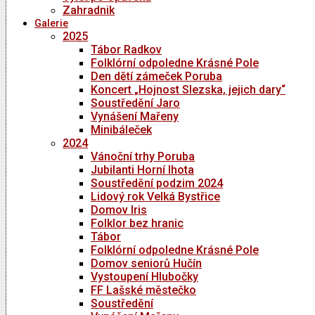
Zahradnik
Galerie
2025
Tábor Radkov
Folklórní odpoledne Krásné Pole
Den dětí zámeček Poruba
Koncert „Hojnost Slezska, jejich dary“
Soustředění Jaro
Vynášení Mařeny
Minibáleček
2024
Vánoční trhy Poruba
Jubilanti Horní lhota
Soustředění podzim 2024
Lidový rok Velká Bystřice
Domov Iris
Folklor bez hranic
Tábor
Folklórní odpoledne Krásné Pole
Domov seniorů Hučín
Vystoupení Hlubočky
FF Lašské městečko
Soustředění