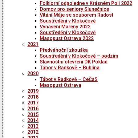
Folklorní odpoledne v Krásném Poli 2022
Domov pro seniory Slunečnice
Vítání Máje se souborem Radost
Soustředění v Klokočově
Vynášení Mařeny 2022
Soustředění v Klokočově
Masopust Ostrava 2022
2021
Předvánoční zkouška
Soustředění v Klokočově – podzim
Slavnostní otevření DK Poklad
Tábor v Radkově – Bublina
2020
Tábot v Radkově – CeČaS
Masopust Ostrava
2019
2018
2017
2016
2015
2014
2013
2012
2011