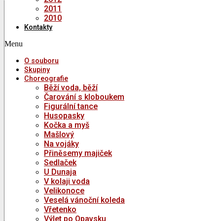
2011
2010
Kontakty
Menu
O souboru
Skupiny
Choreografie
Běží voda, běží
Čarování s kloboukem
Figurální tance
Husopasky
Kočka a myš
Mašlový
Na vojáky
Přiněsemy majiček
Sedlaček
U Dunaja
V kolaji voda
Velikonoce
Veselá vánoční koleda
Vřetenko
Výlet po Opavsku