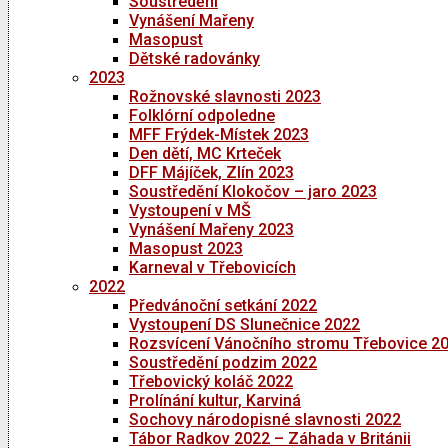
Soustředění
Vynášení Mařeny
Masopust
Dětské radovánky
2023
Rožnovské slavnosti 2023
Folklórní odpoledne
MFF Frýdek-Místek 2023
Den dětí, MC Krteček
DFF Májíček, Zlín 2023
Soustředění Klokočov – jaro 2023
Vystoupení v MŠ
Vynášení Mařeny 2023
Masopust 2023
Karneval v Třebovicích
2022
Předvánoční setkání 2022
Vystoupení DS Slunečnice 2022
Rozsvícení Vánočního stromu Třebovice 2
Soustředění podzim 2022
Třebovický koláč 2022
Prolínání kultur, Karviná
Sochovy národopisné slavnosti 2022
Tábor Radkov 2022 – Záhada v Británii