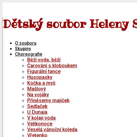
Skip
to
content
Dětský soubor Heleny 
O souboru
Skupiny
Choreografie
Běží voda, běží
Čarování s kloboukem
Figurální tance
Husopasky
Kočka a myš
Mašlový
Na vojáky
Přiněsemy majiček
Sedlaček
U Dunaja
V kolaji voda
Velikonoce
Veselá vánoční koleda
Vřetenko