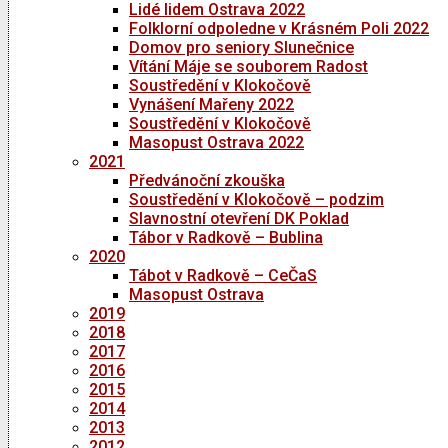
Lidé lidem Ostrava 2022
Folklorní odpoledne v Krásném Poli 2022
Domov pro seniory Slunečnice
Vítání Máje se souborem Radost
Soustředění v Klokočově
Vynášení Mařeny 2022
Soustředění v Klokočově
Masopust Ostrava 2022
2021
Předvánoční zkouška
Soustředění v Klokočově – podzim
Slavnostní otevření DK Poklad
Tábor v Radkově – Bublina
2020
Tábot v Radkově – CeČaS
Masopust Ostrava
2019
2018
2017
2016
2015
2014
2013
2012