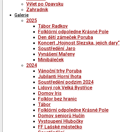
Výlet po Opavsku
Zahradnik
Galerie
2025
Tábor Radkov
Folklórní odpoledne Krásné Pole
Den dětí zámeček Poruba
Koncert „Hojnost Slezska, jejich dary“
Soustředění Jaro
Vynášení Mařeny
Minibáleček
2024
Vánoční trhy Poruba
Jubilanti Horní lhota
Soustředění podzim 2024
Lidový rok Velká Bystřice
Domov Iris
Folklor bez hranic
Tábor
Folklórní odpoledne Krásné Pole
Domov seniorů Hučín
Vystoupení Hlubočky
FF Lašské městečko