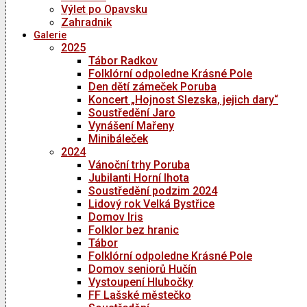
Výlet po Opavsku
Zahradnik
Galerie
2025
Tábor Radkov
Folklórní odpoledne Krásné Pole
Den dětí zámeček Poruba
Koncert „Hojnost Slezska, jejich dary“
Soustředění Jaro
Vynášení Mařeny
Minibáleček
2024
Vánoční trhy Poruba
Jubilanti Horní lhota
Soustředění podzim 2024
Lidový rok Velká Bystřice
Domov Iris
Folklor bez hranic
Tábor
Folklórní odpoledne Krásné Pole
Domov seniorů Hučín
Vystoupení Hlubočky
FF Lašské městečko