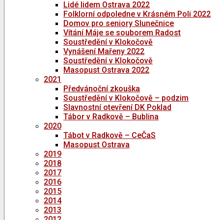
Lidé lidem Ostrava 2022
Folklorní odpoledne v Krásném Poli 2022
Domov pro seniory Slunečnice
Vítání Máje se souborem Radost
Soustředění v Klokočově
Vynášení Mařeny 2022
Soustředění v Klokočově
Masopust Ostrava 2022
2021
Předvánoční zkouška
Soustředění v Klokočově – podzim
Slavnostní otevření DK Poklad
Tábor v Radkově – Bublina
2020
Tábot v Radkově – CeČaS
Masopust Ostrava
2019
2018
2017
2016
2015
2014
2013
2012