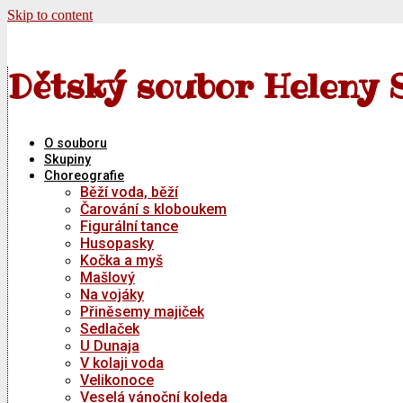
Skip to content
Dětský soubor Heleny 
O souboru
Skupiny
Choreografie
Běží voda, běží
Čarování s kloboukem
Figurální tance
Husopasky
Kočka a myš
Mašlový
Na vojáky
Přiněsemy majiček
Sedlaček
U Dunaja
V kolaji voda
Velikonoce
Veselá vánoční koleda