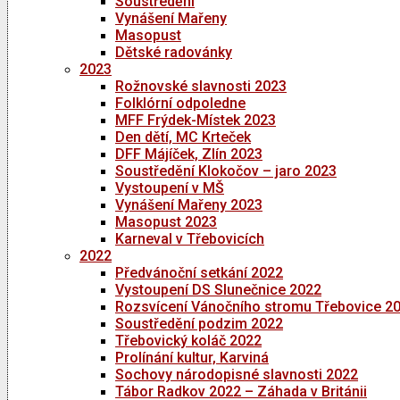
Soustředění
Vynášení Mařeny
Masopust
Dětské radovánky
2023
Rožnovské slavnosti 2023
Folklórní odpoledne
MFF Frýdek-Místek 2023
Den dětí, MC Krteček
DFF Májíček, Zlín 2023
Soustředění Klokočov – jaro 2023
Vystoupení v MŠ
Vynášení Mařeny 2023
Masopust 2023
Karneval v Třebovicích
2022
Předvánoční setkání 2022
Vystoupení DS Slunečnice 2022
Rozsvícení Vánočního stromu Třebovice 2
Soustředění podzim 2022
Třebovický koláč 2022
Prolínání kultur, Karviná
Sochovy národopisné slavnosti 2022
Tábor Radkov 2022 – Záhada v Británii