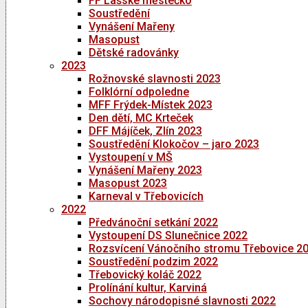
FF Lašské městečko
Soustředění
Vynášení Mařeny
Masopust
Dětské radovánky
2023
Rožnovské slavnosti 2023
Folklórní odpoledne
MFF Frýdek-Místek 2023
Den dětí, MC Krteček
DFF Májíček, Zlín 2023
Soustředění Klokočov – jaro 2023
Vystoupení v MŠ
Vynášení Mařeny 2023
Masopust 2023
Karneval v Třebovicích
2022
Předvánoční setkání 2022
Vystoupení DS Slunečnice 2022
Rozsvícení Vánočního stromu Třebovice 2
Soustředění podzim 2022
Třebovický koláč 2022
Prolínání kultur, Karviná
Sochovy národopisné slavnosti 2022