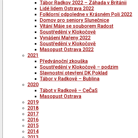
Tábor Radkov 2022 – Záhada v Británii
Lidé lidem Ostrava 2022
Folklorní odpoledne v Krásném Poli 2022
Domov pro seniory Slunečnice
Vítání Máje se souborem Radost
Soustředění v Klokočově
Vynášení Mařeny 2022
Soustředění v Klokočově
Masopust Ostrava 2022
2021
Předvánoční zkouška
Soustředění v Klokočově – podzim
Slavnostní otevření DK Poklad
Tábor v Radkově – Bublina
2020
Tábot v Radkově – CeČaS
Masopust Ostrava
2019
2018
2017
2016
2015
2014
2013