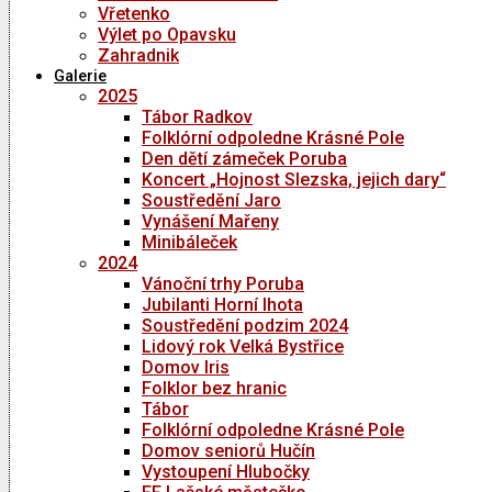
Vřetenko
Výlet po Opavsku
Zahradnik
Galerie
2025
Tábor Radkov
Folklórní odpoledne Krásné Pole
Den dětí zámeček Poruba
Koncert „Hojnost Slezska, jejich dary“
Soustředění Jaro
Vynášení Mařeny
Minibáleček
2024
Vánoční trhy Poruba
Jubilanti Horní lhota
Soustředění podzim 2024
Lidový rok Velká Bystřice
Domov Iris
Folklor bez hranic
Tábor
Folklórní odpoledne Krásné Pole
Domov seniorů Hučín
Vystoupení Hlubočky