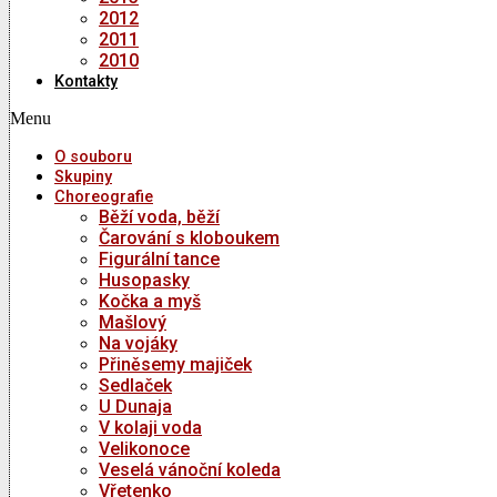
2012
2011
2010
Kontakty
Menu
O souboru
Skupiny
Choreografie
Běží voda, běží
Čarování s kloboukem
Figurální tance
Husopasky
Kočka a myš
Mašlový
Na vojáky
Přiněsemy majiček
Sedlaček
U Dunaja
V kolaji voda
Velikonoce
Veselá vánoční koleda
Vřetenko