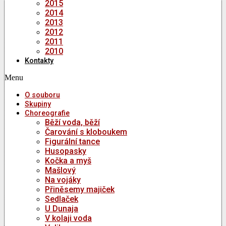
2015
2014
2013
2012
2011
2010
Kontakty
Menu
O souboru
Skupiny
Choreografie
Běží voda, běží
Čarování s kloboukem
Figurální tance
Husopasky
Kočka a myš
Mašlový
Na vojáky
Přiněsemy majiček
Sedlaček
U Dunaja
V kolaji voda