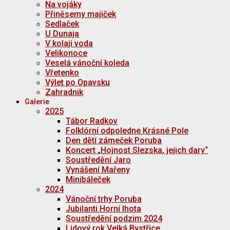
Na vojáky
Přiněsemy majiček
Sedlaček
U Dunaja
V kolaji voda
Velikonoce
Veselá vánoční koleda
Vřetenko
Výlet po Opavsku
Zahradnik
Galerie
2025
Tábor Radkov
Folklórní odpoledne Krásné Pole
Den dětí zámeček Poruba
Koncert „Hojnost Slezska, jejich dary“
Soustředění Jaro
Vynášení Mařeny
Minibáleček
2024
Vánoční trhy Poruba
Jubilanti Horní lhota
Soustředění podzim 2024
Lidový rok Velká Bystřice