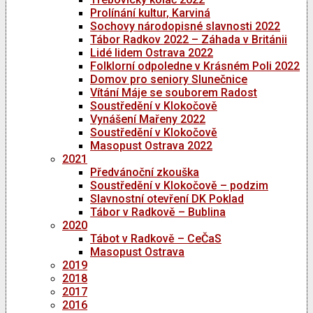
Prolínání kultur, Karviná
Sochovy národopisné slavnosti 2022
Tábor Radkov 2022 – Záhada v Británii
Lidé lidem Ostrava 2022
Folklorní odpoledne v Krásném Poli 2022
Domov pro seniory Slunečnice
Vítání Máje se souborem Radost
Soustředění v Klokočově
Vynášení Mařeny 2022
Soustředění v Klokočově
Masopust Ostrava 2022
2021
Předvánoční zkouška
Soustředění v Klokočově – podzim
Slavnostní otevření DK Poklad
Tábor v Radkově – Bublina
2020
Tábot v Radkově – CeČaS
Masopust Ostrava
2019
2018
2017
2016