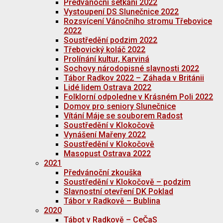
Předvánoční setkání 2022
Vystoupení DS Slunečnice 2022
Rozsvícení Vánočního stromu Třebovice
2022
Soustředění podzim 2022
Třebovický koláč 2022
Prolínání kultur, Karviná
Sochovy národopisné slavnosti 2022
Tábor Radkov 2022 – Záhada v Británii
Lidé lidem Ostrava 2022
Folklorní odpoledne v Krásném Poli 2022
Domov pro seniory Slunečnice
Vítání Máje se souborem Radost
Soustředění v Klokočově
Vynášení Mařeny 2022
Soustředění v Klokočově
Masopust Ostrava 2022
2021
Předvánoční zkouška
Soustředění v Klokočově – podzim
Slavnostní otevření DK Poklad
Tábor v Radkově – Bublina
2020
Tábot v Radkově – CeČaS