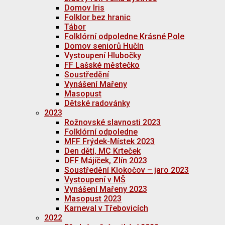
Domov Iris
Folklor bez hranic
Tábor
Folklórní odpoledne Krásné Pole
Domov seniorů Hučín
Vystoupení Hlubočky
FF Lašské městečko
Soustředění
Vynášení Mařeny
Masopust
Dětské radovánky
2023
Rožnovské slavnosti 2023
Folklórní odpoledne
MFF Frýdek-Místek 2023
Den dětí, MC Krteček
DFF Májíček, Zlín 2023
Soustředění Klokočov – jaro 2023
Vystoupení v MŠ
Vynášení Mařeny 2023
Masopust 2023
Karneval v Třebovicích
2022