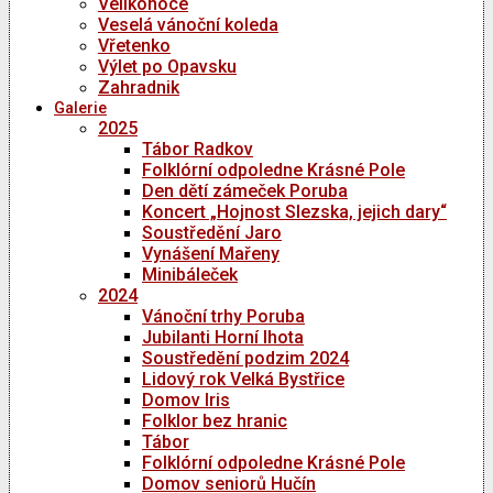
Velikonoce
Veselá vánoční koleda
Vřetenko
Výlet po Opavsku
Zahradnik
Galerie
2025
Tábor Radkov
Folklórní odpoledne Krásné Pole
Den dětí zámeček Poruba
Koncert „Hojnost Slezska, jejich dary“
Soustředění Jaro
Vynášení Mařeny
Minibáleček
2024
Vánoční trhy Poruba
Jubilanti Horní lhota
Soustředění podzim 2024
Lidový rok Velká Bystřice
Domov Iris
Folklor bez hranic
Tábor
Folklórní odpoledne Krásné Pole
Domov seniorů Hučín