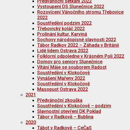
Předvánoční setkání 2022
Vystoupení DS Slunečnice 2022
Rozsvícení Vánočního stromu Třebovice
2022
Soustředění podzim 2022
Třebovický koláč 2022
Prolínání kultur, Karviná
Sochovy národopisné slavnosti 2022
Tábor Radkov 2022 – Záhada v Británii
Lidé lidem Ostrava 2022
Folklorní odpoledne v Krásném Poli 2022
Domov pro seniory Slunečnice
Vítání Máje se souborem Radost
Soustředění v Klokočově
Vynášení Mařeny 2022
Soustředění v Klokočově
Masopust Ostrava 2022
2021
Předvánoční zkouška
Soustředění v Klokočově – podzim
Slavnostní otevření DK Poklad
Tábor v Radkově – Bublina
2020
Tábot v Radkově – CeČaS