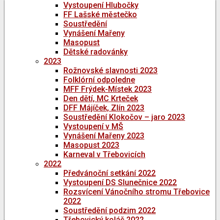
Vystoupení Hlubočky
FF Lašské městečko
Soustředění
Vynášení Mařeny
Masopust
Dětské radovánky
2023
Rožnovské slavnosti 2023
Folklórní odpoledne
MFF Frýdek-Místek 2023
Den dětí, MC Krteček
DFF Májíček, Zlín 2023
Soustředění Klokočov – jaro 2023
Vystoupení v MŠ
Vynášení Mařeny 2023
Masopust 2023
Karneval v Třebovicích
2022
Předvánoční setkání 2022
Vystoupení DS Slunečnice 2022
Rozsvícení Vánočního stromu Třebovice
2022
Soustředění podzim 2022
Třebovický koláč 2022