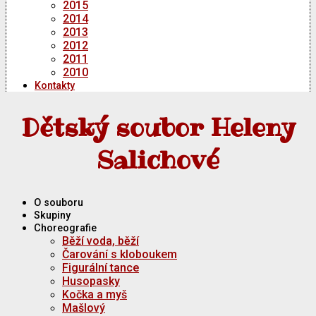
2015
2014
2013
2012
2011
2010
Kontakty
Dětský soubor Heleny
Salichové
O souboru
Skupiny
Choreografie
Běží voda, běží
Čarování s kloboukem
Figurální tance
Husopasky
Kočka a myš
Mašlový