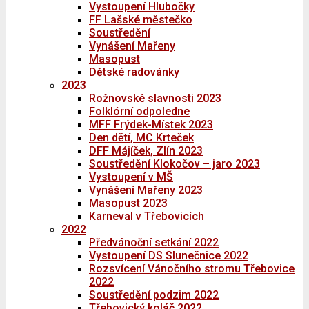
Vystoupení Hlubočky
FF Lašské městečko
Soustředění
Vynášení Mařeny
Masopust
Dětské radovánky
2023
Rožnovské slavnosti 2023
Folklórní odpoledne
MFF Frýdek-Místek 2023
Den dětí, MC Krteček
DFF Májíček, Zlín 2023
Soustředění Klokočov – jaro 2023
Vystoupení v MŠ
Vynášení Mařeny 2023
Masopust 2023
Karneval v Třebovicích
2022
Předvánoční setkání 2022
Vystoupení DS Slunečnice 2022
Rozsvícení Vánočního stromu Třebovice
2022
Soustředění podzim 2022
Třebovický koláč 2022