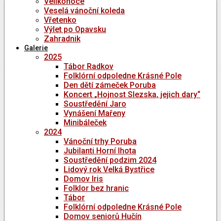
Velikonoce
Veselá vánoční koleda
Vřetenko
Výlet po Opavsku
Zahradnik
Galerie
2025
Tábor Radkov
Folklórní odpoledne Krásné Pole
Den dětí zámeček Poruba
Koncert „Hojnost Slezska, jejich dary“
Soustředění Jaro
Vynášení Mařeny
Minibáleček
2024
Vánoční trhy Poruba
Jubilanti Horní lhota
Soustředění podzim 2024
Lidový rok Velká Bystřice
Domov Iris
Folklor bez hranic
Tábor
Folklórní odpoledne Krásné Pole
Domov seniorů Hučín