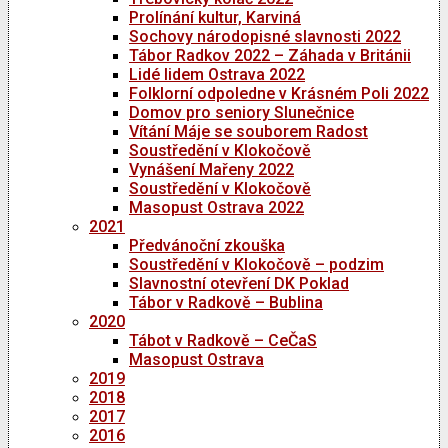
Prolínání kultur, Karviná
Sochovy národopisné slavnosti 2022
Tábor Radkov 2022 – Záhada v Británii
Lidé lidem Ostrava 2022
Folklorní odpoledne v Krásném Poli 2022
Domov pro seniory Slunečnice
Vítání Máje se souborem Radost
Soustředění v Klokočově
Vynášení Mařeny 2022
Soustředění v Klokočově
Masopust Ostrava 2022
2021
Předvánoční zkouška
Soustředění v Klokočově – podzim
Slavnostní otevření DK Poklad
Tábor v Radkově – Bublina
2020
Tábot v Radkově – CeČaS
Masopust Ostrava
2019
2018
2017
2016