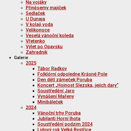
Na vojáky
Přiněsemy majiček
Sedlaček
U Dunaja
V kolaji voda
Velikonoce
Veselá vánoční koleda
Vřetenko
Výlet po Opavsku
Zahradnik
Galerie
2025
Tábor Radkov
Folklórní odpoledne Krásné Pole
Den dětí zámeček Poruba
Koncert „Hojnost Slezska, jejich dary“
Soustředění Jaro
Vynášení Mařeny
Minibáleček
2024
Vánoční trhy Poruba
Jubilanti Horní lhota
Soustředění podzim 2024
Lidový rok Velká Bystřice