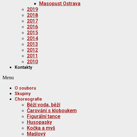
Masopust Ostrava
2019
2018
2017
2016
2015
2014
2013
2012
2011
2010
Kontakty
Menu
O souboru
Skupiny
Choreografie
Běží voda, běží
Čarování s kloboukem
Figurální tance
Husopasky
Kočka a myš
Mašlový