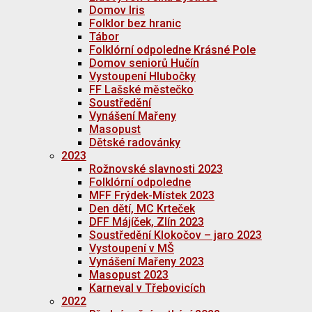
Domov Iris
Folklor bez hranic
Tábor
Folklórní odpoledne Krásné Pole
Domov seniorů Hučín
Vystoupení Hlubočky
FF Lašské městečko
Soustředění
Vynášení Mařeny
Masopust
Dětské radovánky
2023
Rožnovské slavnosti 2023
Folklórní odpoledne
MFF Frýdek-Místek 2023
Den dětí, MC Krteček
DFF Májíček, Zlín 2023
Soustředění Klokočov – jaro 2023
Vystoupení v MŠ
Vynášení Mařeny 2023
Masopust 2023
Karneval v Třebovicích
2022