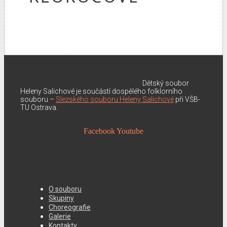
Dětský soubor
Heleny Salichové je součástí dospělého folklorního
souboru –
Slezského souboru Heleny Salichové
při VŠB-
TU Ostrava.
Facebook
Youtube
O souboru
Skupiny
Choreografie
Galerie
Kontakty