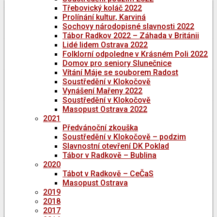
Třebovický koláč 2022
Prolínání kultur, Karviná
Sochovy národopisné slavnosti 2022
Tábor Radkov 2022 – Záhada v Británii
Lidé lidem Ostrava 2022
Folklorní odpoledne v Krásném Poli 2022
Domov pro seniory Slunečnice
Vítání Máje se souborem Radost
Soustředění v Klokočově
Vynášení Mařeny 2022
Soustředění v Klokočově
Masopust Ostrava 2022
2021
Předvánoční zkouška
Soustředění v Klokočově – podzim
Slavnostní otevření DK Poklad
Tábor v Radkově – Bublina
2020
Tábot v Radkově – CeČaS
Masopust Ostrava
2019
2018
2017