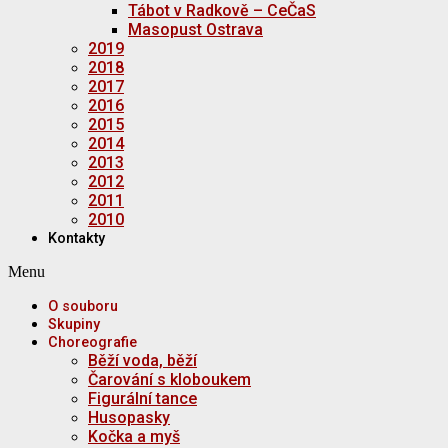
Tábot v Radkově – CeČaS
Masopust Ostrava
2019
2018
2017
2016
2015
2014
2013
2012
2011
2010
Kontakty
Menu
O souboru
Skupiny
Choreografie
Běží voda, běží
Čarování s kloboukem
Figurální tance
Husopasky
Kočka a myš