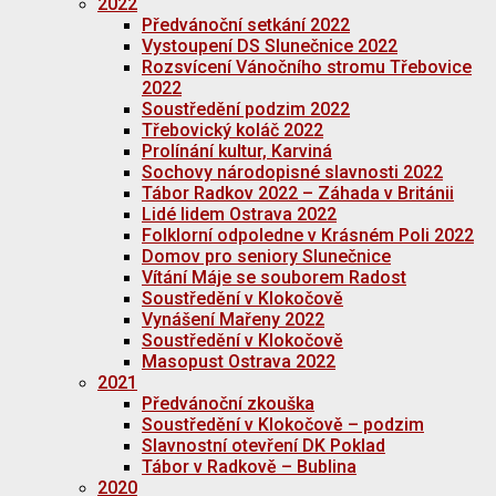
2022
Předvánoční setkání 2022
Vystoupení DS Slunečnice 2022
Rozsvícení Vánočního stromu Třebovice
2022
Soustředění podzim 2022
Třebovický koláč 2022
Prolínání kultur, Karviná
Sochovy národopisné slavnosti 2022
Tábor Radkov 2022 – Záhada v Británii
Lidé lidem Ostrava 2022
Folklorní odpoledne v Krásném Poli 2022
Domov pro seniory Slunečnice
Vítání Máje se souborem Radost
Soustředění v Klokočově
Vynášení Mařeny 2022
Soustředění v Klokočově
Masopust Ostrava 2022
2021
Předvánoční zkouška
Soustředění v Klokočově – podzim
Slavnostní otevření DK Poklad
Tábor v Radkově – Bublina
2020