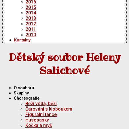
2016
2015
2014
2013
2012
2011
2010
Kontakty
Dětský soubor Heleny
Salichové
O souboru
Skupiny
Choreografie
Běží voda, běží
Čarování s kloboukem
Figurální tance
Husopasky
Kočka a myš