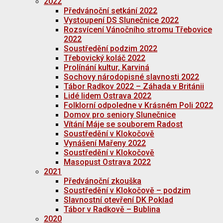
2022
Předvánoční setkání 2022
Vystoupení DS Slunečnice 2022
Rozsvícení Vánočního stromu Třebovice
2022
Soustředění podzim 2022
Třebovický koláč 2022
Prolínání kultur, Karviná
Sochovy národopisné slavnosti 2022
Tábor Radkov 2022 – Záhada v Británii
Lidé lidem Ostrava 2022
Folklorní odpoledne v Krásném Poli 2022
Domov pro seniory Slunečnice
Vítání Máje se souborem Radost
Soustředění v Klokočově
Vynášení Mařeny 2022
Soustředění v Klokočově
Masopust Ostrava 2022
2021
Předvánoční zkouška
Soustředění v Klokočově – podzim
Slavnostní otevření DK Poklad
Tábor v Radkově – Bublina
2020