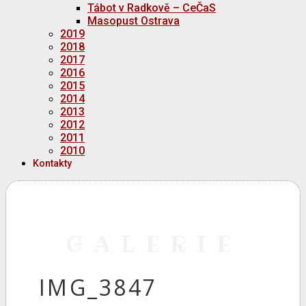
Tábot v Radkově – CeČaS
Masopust Ostrava
2019
2018
2017
2016
2015
2014
2013
2012
2011
2010
Kontakty
GALERIE
IMG_3847