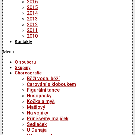
2016
2015
2014
2013
2012
2011
2010
Kontakty
Menu
O souboru
Skupiny
Choreografie
Běží voda, běží
Čarování s kloboukem
Figurální tance
Husopasky
Kočka a myš
Mašlový
Na vojáky
Přiněsemy majiček
Sedlaček
U Dunaja