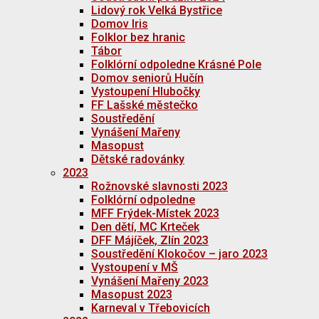
Lidový rok Velká Bystřice
Domov Iris
Folklor bez hranic
Tábor
Folklórní odpoledne Krásné Pole
Domov seniorů Hučín
Vystoupení Hlubočky
FF Lašské městečko
Soustředění
Vynášení Mařeny
Masopust
Dětské radovánky
2023
Rožnovské slavnosti 2023
Folklórní odpoledne
MFF Frýdek-Místek 2023
Den dětí, MC Krteček
DFF Májíček, Zlín 2023
Soustředění Klokočov – jaro 2023
Vystoupení v MŠ
Vynášení Mařeny 2023
Masopust 2023
Karneval v Třebovicích