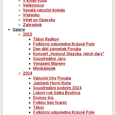
V kolaji voda
Velikonoce
Veselá vánoční koleda
Vřetenko
Výlet po Opavsku
Zahradnik
Galerie
2025
Tábor Radkov
Folklórní odpoledne Krásné Pole
Den dětí zámeček Poruba
Koncert „Hojnost Slezska, jejich dary“
Soustředění Jaro
Vynášení Mařeny
Minibáleček
2024
Vánoční trhy Poruba
Jubilanti Horní lhota
Soustředění podzim 2024
Lidový rok Velká Bystřice
Domov Iris
Folklor bez hranic
Tábor
Folklórní odpoledne Krásné Pole