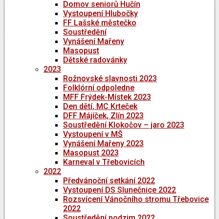
Domov seniorů Hučín
Vystoupení Hlubočky
FF Lašské městečko
Soustředění
Vynášení Mařeny
Masopust
Dětské radovánky
2023
Rožnovské slavnosti 2023
Folklórní odpoledne
MFF Frýdek-Místek 2023
Den dětí, MC Krteček
DFF Májíček, Zlín 2023
Soustředění Klokočov – jaro 2023
Vystoupení v MŠ
Vynášení Mařeny 2023
Masopust 2023
Karneval v Třebovicích
2022
Předvánoční setkání 2022
Vystoupení DS Slunečnice 2022
Rozsvícení Vánočního stromu Třebovice
2022
Soustředění podzim 2022