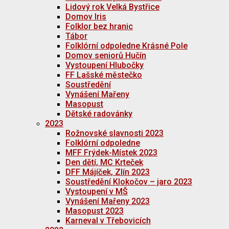
Lidový rok Velká Bystřice
Domov Iris
Folklor bez hranic
Tábor
Folklórní odpoledne Krásné Pole
Domov seniorů Hučín
Vystoupení Hlubočky
FF Lašské městečko
Soustředění
Vynášení Mařeny
Masopust
Dětské radovánky
2023
Rožnovské slavnosti 2023
Folklórní odpoledne
MFF Frýdek-Místek 2023
Den dětí, MC Krteček
DFF Májíček, Zlín 2023
Soustředění Klokočov – jaro 2023
Vystoupení v MŠ
Vynášení Mařeny 2023
Masopust 2023
Karneval v Třebovicích