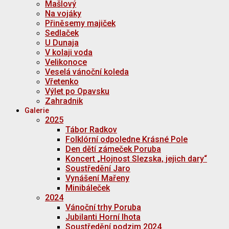
Mašlový
Na vojáky
Přiněsemy majiček
Sedlaček
U Dunaja
V kolaji voda
Velikonoce
Veselá vánoční koleda
Vřetenko
Výlet po Opavsku
Zahradnik
Galerie
2025
Tábor Radkov
Folklórní odpoledne Krásné Pole
Den dětí zámeček Poruba
Koncert „Hojnost Slezska, jejich dary“
Soustředění Jaro
Vynášení Mařeny
Minibáleček
2024
Vánoční trhy Poruba
Jubilanti Horní lhota
Soustředění podzim 2024