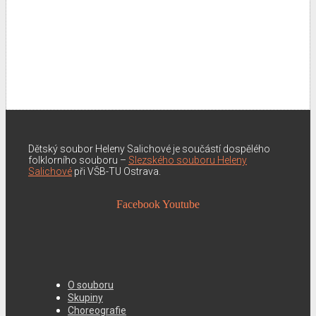
Dětský soubor Heleny Salichové je součástí dospělého
folklorního souboru –
Slezského souboru Heleny
Salichové
při VŠB-TU Ostrava.
Facebook
Youtube
O souboru
Skupiny
Choreografie