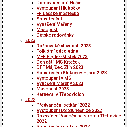
Domov seniorů Hučín
Vystoupení Hlubočky
FF Lašské městečko
Soustředění
Vynášení Mařeny
Masopust
Dětské radovánky
2023
Rožnovské slavnosti 2023
Folklórní odpoledne
MFF Frýdek-Místek 2023
Den dětí, MC Krteček
DFF Májíček, Zlín 2023
Soustředění Klokočov – jaro 2023
Vystoupení v MŠ
Vynášení Mařeny 2023
Masopust 2023
Karneval v Třebovicích
2022
Předvánoční setkání 2022
Vystoupení DS Slunečnice 2022
Rozsvícení Vánočního stromu Třebovice
2022
Soustředění podzim 2022