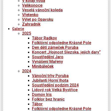
V kolaji voda
Velikonoce
Veselá vánoční koleda
Vřetenko
Výlet po Opavsku
Zahradnik
Galerie
2025
Tábor Radkov
Folklórní odpoledne Krásné Pole
Den dětí zámeček Poruba
Koncert „Hojnost Slezska, jejich dary“
Soustředění Jaro
Vynášení Mařeny
Minibáleček
2024
Vánoční trhy Poruba
Jubilanti Horní lhota
Soustředění podzim 2024
Lidový rok Velká Bystřice
Domov Iris
Folklor bez hranic
Tábor
Folklórní odpoledne Krásné Pole