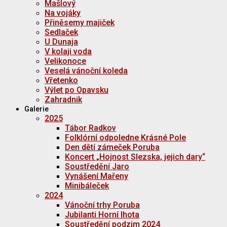
Mašlový
Na vojáky
Přiněsemy majiček
Sedlaček
U Dunaja
V kolaji voda
Velikonoce
Veselá vánoční koleda
Vřetenko
Výlet po Opavsku
Zahradnik
Galerie
2025
Tábor Radkov
Folklórní odpoledne Krásné Pole
Den dětí zámeček Poruba
Koncert „Hojnost Slezska, jejich dary“
Soustředění Jaro
Vynášení Mařeny
Minibáleček
2024
Vánoční trhy Poruba
Jubilanti Horní lhota
Soustředění podzim 2024