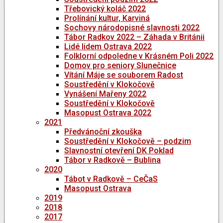
Třebovický koláč 2022
Prolínání kultur, Karviná
Sochovy národopisné slavnosti 2022
Tábor Radkov 2022 – Záhada v Británii
Lidé lidem Ostrava 2022
Folklorní odpoledne v Krásném Poli 2022
Domov pro seniory Slunečnice
Vítání Máje se souborem Radost
Soustředění v Klokočově
Vynášení Mařeny 2022
Soustředění v Klokočově
Masopust Ostrava 2022
2021
Předvánoční zkouška
Soustředění v Klokočově – podzim
Slavnostní otevření DK Poklad
Tábor v Radkově – Bublina
2020
Tábot v Radkově – CeČaS
Masopust Ostrava
2019
2018
2017