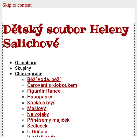
Skip to content
Dětský soubor Heleny
Salichové
O souboru
Skupiny
Choreografie
Běží voda, běží
Čarování s kloboukem
Figurální tance
Husopasky
Kočka a myš
Mašlový
Na vojáky
Přiněsemy majiček
Sedlaček
U Dunaja