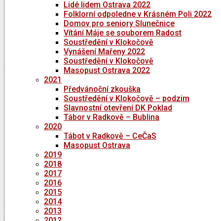
Lidé lidem Ostrava 2022
Folklorní odpoledne v Krásném Poli 2022
Domov pro seniory Slunečnice
Vítání Máje se souborem Radost
Soustředění v Klokočově
Vynášení Mařeny 2022
Soustředění v Klokočově
Masopust Ostrava 2022
2021
Předvánoční zkouška
Soustředění v Klokočově – podzim
Slavnostní otevření DK Poklad
Tábor v Radkově – Bublina
2020
Tábot v Radkově – CeČaS
Masopust Ostrava
2019
2018
2017
2016
2015
2014
2013
2012