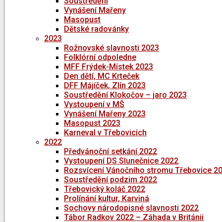
Soustředění
Vynášení Mařeny
Masopust
Dětské radovánky
2023
Rožnovské slavnosti 2023
Folklórní odpoledne
MFF Frýdek-Místek 2023
Den dětí, MC Krteček
DFF Májíček, Zlín 2023
Soustředění Klokočov – jaro 2023
Vystoupení v MŠ
Vynášení Mařeny 2023
Masopust 2023
Karneval v Třebovicích
2022
Předvánoční setkání 2022
Vystoupení DS Slunečnice 2022
Rozsvícení Vánočního stromu Třebovice 2
Soustředění podzim 2022
Třebovický koláč 2022
Prolínání kultur, Karviná
Sochovy národopisné slavnosti 2022
Tábor Radkov 2022 – Záhada v Británii