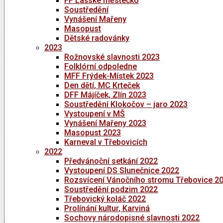
FF Lašské městečko
Soustředění
Vynášení Mařeny
Masopust
Dětské radovánky
2023
Rožnovské slavnosti 2023
Folklórní odpoledne
MFF Frýdek-Místek 2023
Den dětí, MC Krteček
DFF Májíček, Zlín 2023
Soustředění Klokočov – jaro 2023
Vystoupení v MŠ
Vynášení Mařeny 2023
Masopust 2023
Karneval v Třebovicích
2022
Předvánoční setkání 2022
Vystoupení DS Slunečnice 2022
Rozsvícení Vánočního stromu Třebovice 2
Soustředění podzim 2022
Třebovický koláč 2022
Prolínání kultur, Karviná
Sochovy národopisné slavnosti 2022