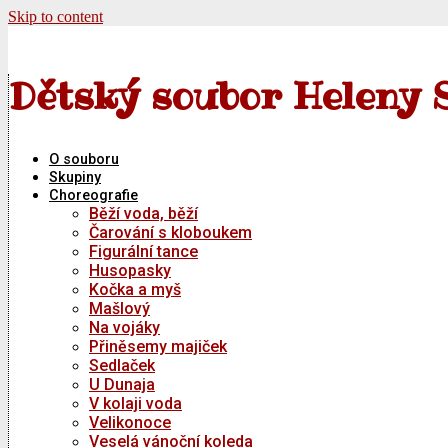
Skip to content
Dětský soubor Heleny 
O souboru
Skupiny
Choreografie
Běží voda, běží
Čarování s kloboukem
Figurální tance
Husopasky
Kočka a myš
Mašlový
Na vojáky
Přiněsemy majiček
Sedlaček
U Dunaja
V kolaji voda
Velikonoce
Veselá vánoční koleda