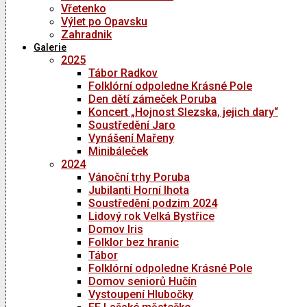
Vřetenko
Výlet po Opavsku
Zahradnik
Galerie
2025
Tábor Radkov
Folklórní odpoledne Krásné Pole
Den dětí zámeček Poruba
Koncert „Hojnost Slezska, jejich dary“
Soustředění Jaro
Vynášení Mařeny
Minibáleček
2024
Vánoční trhy Poruba
Jubilanti Horní lhota
Soustředění podzim 2024
Lidový rok Velká Bystřice
Domov Iris
Folklor bez hranic
Tábor
Folklórní odpoledne Krásné Pole
Domov seniorů Hučín
Vystoupení Hlubočky