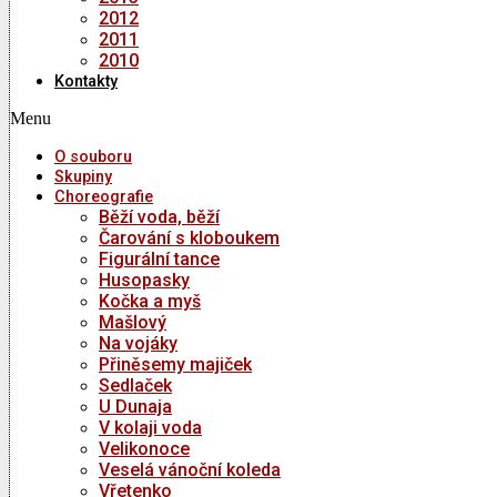
2012
2011
2010
Kontakty
Menu
O souboru
Skupiny
Choreografie
Běží voda, běží
Čarování s kloboukem
Figurální tance
Husopasky
Kočka a myš
Mašlový
Na vojáky
Přiněsemy majiček
Sedlaček
U Dunaja
V kolaji voda
Velikonoce
Veselá vánoční koleda
Vřetenko