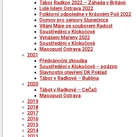
Tábor Radkov 2022 – Záhada v Británii
Lidé lidem Ostrava 2022
Folklorní odpoledne v Krásném Poli 2022
Domov pro seniory Slunečnice
Vítání Máje se souborem Radost
Soustředění v Klokočově
Vynášení Mařeny 2022
Soustředění v Klokočově
Masopust Ostrava 2022
2021
Předvánoční zkouška
Soustředění v Klokočově – podzim
Slavnostní otevření DK Poklad
Tábor v Radkově – Bublina
2020
Tábot v Radkově – CeČaS
Masopust Ostrava
2019
2018
2017
2016
2015
2014
2013