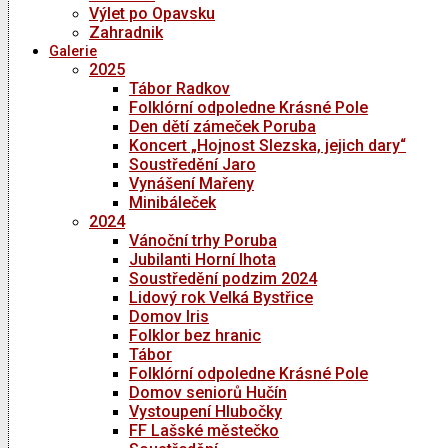
Výlet po Opavsku
Zahradnik
Galerie
2025
Tábor Radkov
Folklórní odpoledne Krásné Pole
Den dětí zámeček Poruba
Koncert „Hojnost Slezska, jejich dary“
Soustředění Jaro
Vynášení Mařeny
Minibáleček
2024
Vánoční trhy Poruba
Jubilanti Horní lhota
Soustředění podzim 2024
Lidový rok Velká Bystřice
Domov Iris
Folklor bez hranic
Tábor
Folklórní odpoledne Krásné Pole
Domov seniorů Hučín
Vystoupení Hlubočky
FF Lašské městečko