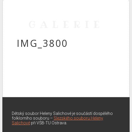
GALERIE
IMG_3800
Dětský soubor Heleny Salichové je součástí dospělého
folklorního souboru –
Slezského souboru Heleny
Salichové
při VŠB-TU Ostrava.