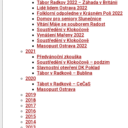
Tábor Radkov 2022 – Záhada v Británii
Lidé lidem Ostrava 2022
Folklorní odpoledne v Krásném Poli 2022
Domov pro seniory Slunečnice
Vítání Máje se souborem Radost
Soustředění v Klokočově
Vynášení Mařeny 2022
Soustředění v Klokočově
Masopust Ostrava 2022
2021
Předvánoční zkouška
Soustředění v Klokočově – podzim
Slavnostní otevření DK Poklad
Tábor v Radkově – Bublina
2020
Tábot v Radkově – CeČaS
Masopust Ostrava
2019
2018
2017
2016
2015
2014
2013