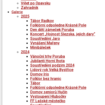
Výlet po Opavsku
Zahradnik
Galerie
2025
Tábor Radkov
Folklórní odpoledne Krásné Pole
Den dětí zámeček Poruba
Koncert „Hojnost Slezska, jejich dary“
Soustředění Jaro
Vynášení Mařeny
Minibáleček
2024
Vánoční trhy Poruba
Jubilanti Horní lhota
Soustředění podzim 2024
Lidový rok Velká Bystřice
Domov Iris
Folklor bez hranic
Tábor
Folklórní odpoledne Krásné Pole
Domov seniorů Hučín
Vystoupení Hlubočky
FF Lašské městečko