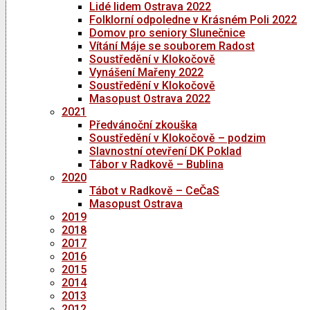
Lidé lidem Ostrava 2022
Folklorní odpoledne v Krásném Poli 2022
Domov pro seniory Slunečnice
Vítání Máje se souborem Radost
Soustředění v Klokočově
Vynášení Mařeny 2022
Soustředění v Klokočově
Masopust Ostrava 2022
2021
Předvánoční zkouška
Soustředění v Klokočově – podzim
Slavnostní otevření DK Poklad
Tábor v Radkově – Bublina
2020
Tábot v Radkově – CeČaS
Masopust Ostrava
2019
2018
2017
2016
2015
2014
2013
2012