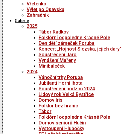
Vřetenko
Výlet po Opavsku
Zahradnik
Galerie
2025
Tábor Radkov
Folklórní odpoledne Krásné Pole
Den dětí zámeček Poruba
Koncert „Hojnost Slezska, jejich dary“
Soustředění Jaro
Vynášení Mařeny
Minibáleček
2024
Vánoční trhy Poruba
Jubilanti Horní lhota
Soustředění podzim 2024
Lidový rok Velká Bystřice
Domov Iris
Folklor bez hranic
Tábor
Folklórní odpoledne Krásné Pole
Domov seniorů Hučín
Vystoupení Hlubočky