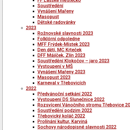
FF Lašské městečko
Soustředění
Vynášení Mařeny
Masopust
Dětské radovánky
2023
Rožnovské slavnosti 2023
Folklórní odpoledne
MFF Frýdek-Místek 2023
Den dětí, MC Krteček
DFF Májíček, Zlín 2023
Soustředění Klokočov – jaro 2023
Vystoupení v MŠ
Vynášení Mařeny 2023
Masopust 2023
Karneval v Třebovicích
2022
Předvánoční setkání 2022
Vystoupení DS Slunečnice 2022
Rozsvícení Vánočního stromu Třebovice 2
Soustředění podzim 2022
Třebovický koláč 2022
Prolínání kultur, Karviná
Sochovy národopisné slavnosti 2022