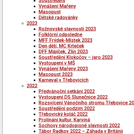
Soustředění
Vynášení Mařeny
Masopust
Dětské radovánky
2023
Rožnovské slavnosti 2023
Folklórní odpoledne
MFF Frýdek-Místek 2023
Den dětí, MC Krteček
DFF Májíček, Zlín 2023
Soustředění Klokočov – jaro 2023
Vystoupení v MŠ
Vynášení Mařeny 2023
Masopust 2023
Karneval v Třebovicích
2022
Předvánoční setkání 2022
Vystoupení DS Slunečnice 2022
Rozsvícení Vánočního stromu Třebovice 2
Soustředění podzim 2022
Třebovický koláč 2022
Prolínání kultur, Karviná
Sochovy národopisné slavnosti 2022
Tábor Radkov 2022 – Záhada v Británii