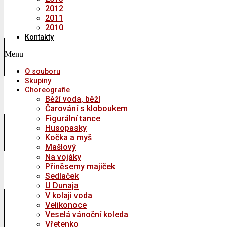
2012
2011
2010
Kontakty
Menu
O souboru
Skupiny
Choreografie
Běží voda, běží
Čarování s kloboukem
Figurální tance
Husopasky
Kočka a myš
Mašlový
Na vojáky
Přiněsemy majiček
Sedlaček
U Dunaja
V kolaji voda
Velikonoce
Veselá vánoční koleda
Vřetenko