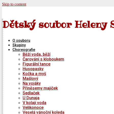
Skip to content
Dětský soubor Heleny 
O souboru
Skupiny
Choreografie
Běží voda, běží
Čarování s kloboukem
Figurální tance
Husopasky
Kočka a myš
Mašlový
Na vojáky
Přiněsemy majiček
Sedlaček
U Dunaja
V kolaji voda
Velikonoce
Veselá vánoční koleda