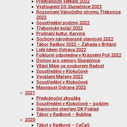
Předvánoční setkání 2022
Vystoupení DS Slunečnice 2022
Rozsvícení Vánočního stromu Třebovice
2022
Soustředění podzim 2022
Třebovický koláč 2022
Prolínání kultur, Karviná
Sochovy národopisné slavnosti 2022
Tábor Radkov 2022 – Záhada v Británii
Lidé lidem Ostrava 2022
Folklorní odpoledne v Krásném Poli 2022
Domov pro seniory Slunečnice
Vítání Máje se souborem Radost
Soustředění v Klokočově
Vynášení Mařeny 2022
Soustředění v Klokočově
Masopust Ostrava 2022
2021
Předvánoční zkouška
Soustředění v Klokočově – podzim
Slavnostní otevření DK Poklad
Tábor v Radkově – Bublina
2020
Tábot v Radkově – CeČaS