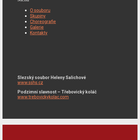
O souboru
Skupiny
Choreografie
Galerie
Kontakty
Slezský soubor Heleny Salichové
www.sshs.cz
Podzimní slavnost – Třebovický koláč
www.trebovickykolac.com