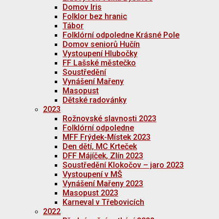
Domov Iris
Folklor bez hranic
Tábor
Folklórní odpoledne Krásné Pole
Domov seniorů Hučín
Vystoupení Hlubočky
FF Lašské městečko
Soustředění
Vynášení Mařeny
Masopust
Dětské radovánky
2023
Rožnovské slavnosti 2023
Folklórní odpoledne
MFF Frýdek-Místek 2023
Den dětí, MC Krteček
DFF Májíček, Zlín 2023
Soustředění Klokočov – jaro 2023
Vystoupení v MŠ
Vynášení Mařeny 2023
Masopust 2023
Karneval v Třebovicích
2022