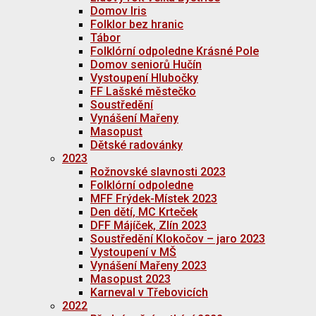
Domov Iris
Folklor bez hranic
Tábor
Folklórní odpoledne Krásné Pole
Domov seniorů Hučín
Vystoupení Hlubočky
FF Lašské městečko
Soustředění
Vynášení Mařeny
Masopust
Dětské radovánky
2023
Rožnovské slavnosti 2023
Folklórní odpoledne
MFF Frýdek-Místek 2023
Den dětí, MC Krteček
DFF Májíček, Zlín 2023
Soustředění Klokočov – jaro 2023
Vystoupení v MŠ
Vynášení Mařeny 2023
Masopust 2023
Karneval v Třebovicích
2022