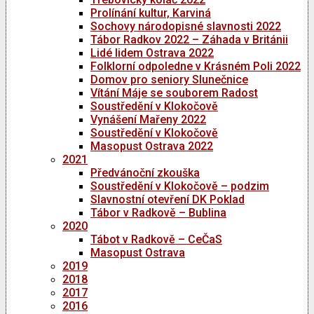
Prolínání kultur, Karviná
Sochovy národopisné slavnosti 2022
Tábor Radkov 2022 – Záhada v Británii
Lidé lidem Ostrava 2022
Folklorní odpoledne v Krásném Poli 2022
Domov pro seniory Slunečnice
Vítání Máje se souborem Radost
Soustředění v Klokočově
Vynášení Mařeny 2022
Soustředění v Klokočově
Masopust Ostrava 2022
2021
Předvánoční zkouška
Soustředění v Klokočově – podzim
Slavnostní otevření DK Poklad
Tábor v Radkově – Bublina
2020
Tábot v Radkově – CeČaS
Masopust Ostrava
2019
2018
2017
2016