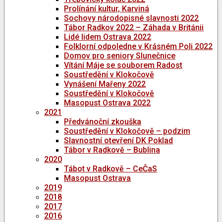
Prolínání kultur, Karviná
Sochovy národopisné slavnosti 2022
Tábor Radkov 2022 – Záhada v Británii
Lidé lidem Ostrava 2022
Folklorní odpoledne v Krásném Poli 2022
Domov pro seniory Slunečnice
Vítání Máje se souborem Radost
Soustředění v Klokočově
Vynášení Mařeny 2022
Soustředění v Klokočově
Masopust Ostrava 2022
2021
Předvánoční zkouška
Soustředění v Klokočově – podzim
Slavnostní otevření DK Poklad
Tábor v Radkově – Bublina
2020
Tábot v Radkově – CeČaS
Masopust Ostrava
2019
2018
2017
2016