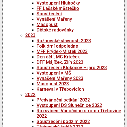
Vystoupení Hlubočky
FF Lašské městečko
Soustředění
Vynášení Mařeny
Masopust
Dětské radovánky
2023
Rožnovské slavnosti 2023
Folklórní odpoledne
MFF Frýdek-Místek 2023
Den dětí, MC Krteček
DFF Májíček, Zlín 2023
Soustředění Klokočov – jaro 2023
Vystoupení v MŠ
Vynášení Mařeny 2023
Masopust 2023
Karneval v Třebovicích
2022
Předvánoční setkání 2022
Vystoupení DS Slunečnice 2022
Rozsvícení Vánočního stromu Třebovice
2022
Soustředění podzim 2022
Třebovický koláč 2022