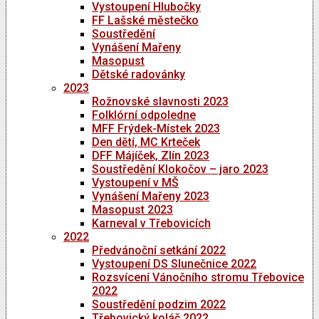
Vystoupení Hlubočky
FF Lašské městečko
Soustředění
Vynášení Mařeny
Masopust
Dětské radovánky
2023
Rožnovské slavnosti 2023
Folklórní odpoledne
MFF Frýdek-Místek 2023
Den dětí, MC Krteček
DFF Májíček, Zlín 2023
Soustředění Klokočov – jaro 2023
Vystoupení v MŠ
Vynášení Mařeny 2023
Masopust 2023
Karneval v Třebovicích
2022
Předvánoční setkání 2022
Vystoupení DS Slunečnice 2022
Rozsvícení Vánočního stromu Třebovice
2022
Soustředění podzim 2022
Třebovický koláč 2022