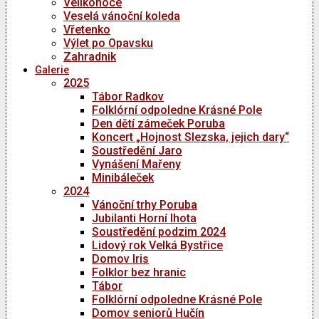
Velikonoce
Veselá vánoční koleda
Vřetenko
Výlet po Opavsku
Zahradnik
Galerie
2025
Tábor Radkov
Folklórní odpoledne Krásné Pole
Den dětí zámeček Poruba
Koncert „Hojnost Slezska, jejich dary“
Soustředění Jaro
Vynášení Mařeny
Minibáleček
2024
Vánoční trhy Poruba
Jubilanti Horní lhota
Soustředění podzim 2024
Lidový rok Velká Bystřice
Domov Iris
Folklor bez hranic
Tábor
Folklórní odpoledne Krásné Pole
Domov seniorů Hučín