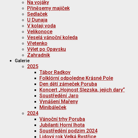
Na vojáky
Přiněsemy majiček
Sedlaček
U Dunaja
V kolaji voda
Velikonoce
Veselá vánoční koleda
Vřetenko
Výlet po Opavsku
Zahradnik
Galerie
2025
Tábor Radkov
Folklórní odpoledne Krásné Pole
Den dětí zámeček Poruba
Koncert „Hojnost Slezska, jejich dary“
Soustředění Jaro
Vynášení Mařeny
Minibáleček
2024
Vánoční trhy Poruba
Jubilanti Horní lhota
Soustředění podzim 2024
Lidový rok Velká Bystřice