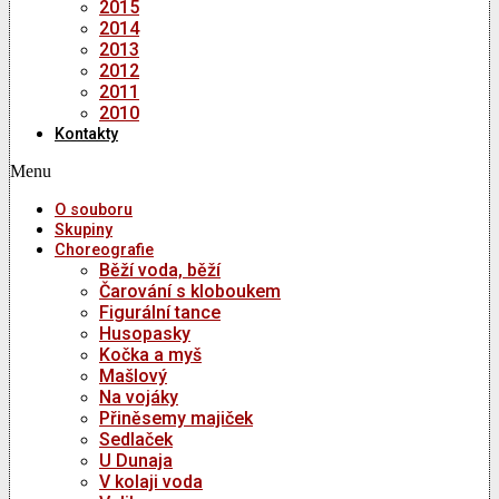
2015
2014
2013
2012
2011
2010
Kontakty
Menu
O souboru
Skupiny
Choreografie
Běží voda, běží
Čarování s kloboukem
Figurální tance
Husopasky
Kočka a myš
Mašlový
Na vojáky
Přiněsemy majiček
Sedlaček
U Dunaja
V kolaji voda