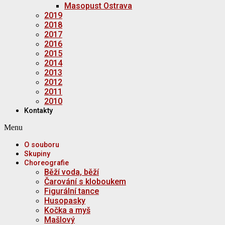
Masopust Ostrava
2019
2018
2017
2016
2015
2014
2013
2012
2011
2010
Kontakty
Menu
O souboru
Skupiny
Choreografie
Běží voda, běží
Čarování s kloboukem
Figurální tance
Husopasky
Kočka a myš
Mašlový