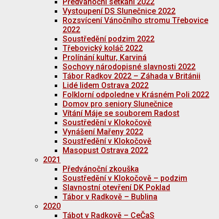
Předvánoční setkání 2022
Vystoupení DS Slunečnice 2022
Rozsvícení Vánočního stromu Třebovice
2022
Soustředění podzim 2022
Třebovický koláč 2022
Prolínání kultur, Karviná
Sochovy národopisné slavnosti 2022
Tábor Radkov 2022 – Záhada v Británii
Lidé lidem Ostrava 2022
Folklorní odpoledne v Krásném Poli 2022
Domov pro seniory Slunečnice
Vítání Máje se souborem Radost
Soustředění v Klokočově
Vynášení Mařeny 2022
Soustředění v Klokočově
Masopust Ostrava 2022
2021
Předvánoční zkouška
Soustředění v Klokočově – podzim
Slavnostní otevření DK Poklad
Tábor v Radkově – Bublina
2020
Tábot v Radkově – CeČaS