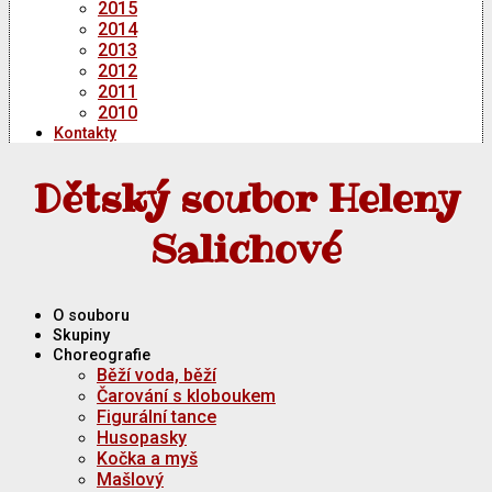
2015
2014
2013
2012
2011
2010
Kontakty
Dětský soubor Heleny
Salichové
O souboru
Skupiny
Choreografie
Běží voda, běží
Čarování s kloboukem
Figurální tance
Husopasky
Kočka a myš
Mašlový