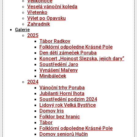
Velikonoce
Veselá vánoční koleda
Vřetenko
Výlet po Opavsku
Zahradnik
Galerie
2025
Tábor Radkov
Folklórní odpoledne Krásné Pole
Den dětí zámeček Poruba
Koncert „Hojnost Slezska, jejich dary“
Soustředění Jaro
Vynášení Mařeny
Minibáleček
2024
Vánoční trhy Poruba
Jubilanti Horní lhota
Soustředění podzim 2024
Lidový rok Velká Bystřice
Domov Iris
Folklor bez hranic
Tábor
Folklórní odpoledne Krásné Pole
Domov seniorů Hučín