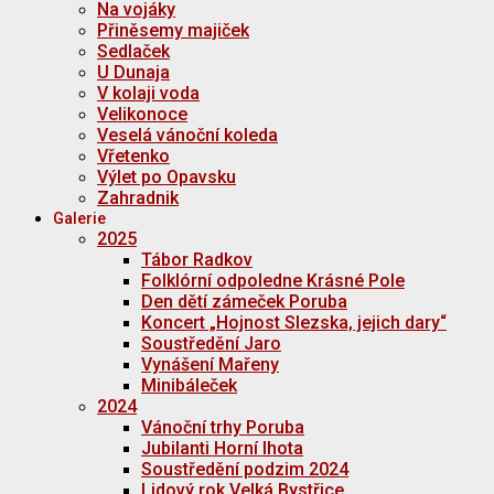
Na vojáky
Přiněsemy majiček
Sedlaček
U Dunaja
V kolaji voda
Velikonoce
Veselá vánoční koleda
Vřetenko
Výlet po Opavsku
Zahradnik
Galerie
2025
Tábor Radkov
Folklórní odpoledne Krásné Pole
Den dětí zámeček Poruba
Koncert „Hojnost Slezska, jejich dary“
Soustředění Jaro
Vynášení Mařeny
Minibáleček
2024
Vánoční trhy Poruba
Jubilanti Horní lhota
Soustředění podzim 2024
Lidový rok Velká Bystřice