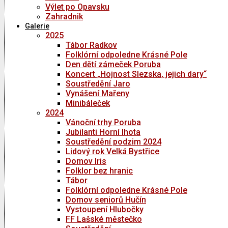
Výlet po Opavsku
Zahradnik
Galerie
2025
Tábor Radkov
Folklórní odpoledne Krásné Pole
Den dětí zámeček Poruba
Koncert „Hojnost Slezska, jejich dary“
Soustředění Jaro
Vynášení Mařeny
Minibáleček
2024
Vánoční trhy Poruba
Jubilanti Horní lhota
Soustředění podzim 2024
Lidový rok Velká Bystřice
Domov Iris
Folklor bez hranic
Tábor
Folklórní odpoledne Krásné Pole
Domov seniorů Hučín
Vystoupení Hlubočky
FF Lašské městečko