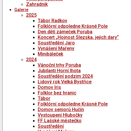
Zahradnik
Galerie
2025
Tábor Radkov
Folklórní odpoledne Krásné Pole
Den dětí zámeček Poruba
Koncert „Hojnost Slezska, jejich dary“
Soustředění Jaro
Vynášení Mařeny
Minibáleček
2024
Vánoční trhy Poruba
Jubilanti Horní lhota
Soustředění podzim 2024
Lidový rok Velká Bystřice
Domov Iris
Folklor bez hranic
Tábor
Folklórní odpoledne Krásné Pole
Domov seniorů Hučín
Vystoupení Hlubočky
FF Lašské městečko
Soustředění