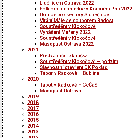
Lidé lidem Ostrava 2022
Folklorní odpoledne v Krásném Poli 2022
Domov pro seniory Slunečnice
Vítání Máje se souborem Radost
Soustředění v Klokočově
Vynášení Mařeny 2022
Soustředění v Klokočově
Masopust Ostrava 2022
2021
Předvánoční zkouška
Soustředění v Klokočově – podzim
Slavnostní otevření DK Poklad
Tábor v Radkově – Bublina
2020
Tábot v Radkově – CeČaS
Masopust Ostrava
2019
2018
2017
2016
2015
2014
2013
2012