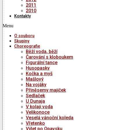
2011
2010
Kontakty
Menu
O souboru
Skupiny
Choreografie
Běží voda, běží
Čarování s kloboukem
Figurální tance
Husopasky
Kočka a myš
Mašlový
Na vojáky
Přiněsemy majiček
Sedlaček
U Dunaja
V kolaji voda
Velikonoce
Veselá vánoční koleda
Vřetenko
Výlet po Opavsku