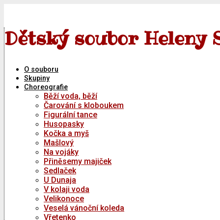
Skip
to
content
Dětský soubor Heleny 
O souboru
Skupiny
Choreografie
Běží voda, běží
Čarování s kloboukem
Figurální tance
Husopasky
Kočka a myš
Mašlový
Na vojáky
Přiněsemy majiček
Sedlaček
U Dunaja
V kolaji voda
Velikonoce
Veselá vánoční koleda
Vřetenko