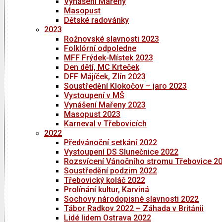
Vynášení Mařeny
Masopust
Dětské radovánky
2023
Rožnovské slavnosti 2023
Folklórní odpoledne
MFF Frýdek-Místek 2023
Den dětí, MC Krteček
DFF Májíček, Zlín 2023
Soustředění Klokočov – jaro 2023
Vystoupení v MŠ
Vynášení Mařeny 2023
Masopust 2023
Karneval v Třebovicích
2022
Předvánoční setkání 2022
Vystoupení DS Slunečnice 2022
Rozsvícení Vánočního stromu Třebovice 2
Soustředění podzim 2022
Třebovický koláč 2022
Prolínání kultur, Karviná
Sochovy národopisné slavnosti 2022
Tábor Radkov 2022 – Záhada v Británii
Lidé lidem Ostrava 2022