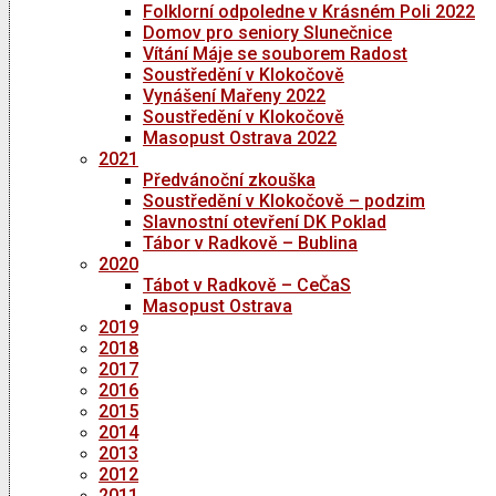
Folklorní odpoledne v Krásném Poli 2022
Domov pro seniory Slunečnice
Vítání Máje se souborem Radost
Soustředění v Klokočově
Vynášení Mařeny 2022
Soustředění v Klokočově
Masopust Ostrava 2022
2021
Předvánoční zkouška
Soustředění v Klokočově – podzim
Slavnostní otevření DK Poklad
Tábor v Radkově – Bublina
2020
Tábot v Radkově – CeČaS
Masopust Ostrava
2019
2018
2017
2016
2015
2014
2013
2012
2011