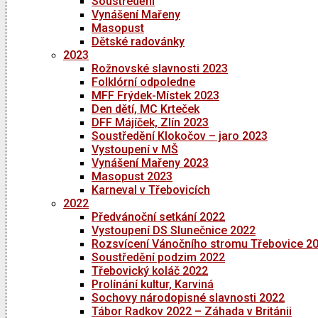
Soustředění
Vynášení Mařeny
Masopust
Dětské radovánky
2023
Rožnovské slavnosti 2023
Folklórní odpoledne
MFF Frýdek-Místek 2023
Den dětí, MC Krteček
DFF Májíček, Zlín 2023
Soustředění Klokočov – jaro 2023
Vystoupení v MŠ
Vynášení Mařeny 2023
Masopust 2023
Karneval v Třebovicích
2022
Předvánoční setkání 2022
Vystoupení DS Slunečnice 2022
Rozsvícení Vánočního stromu Třebovice 2
Soustředění podzim 2022
Třebovický koláč 2022
Prolínání kultur, Karviná
Sochovy národopisné slavnosti 2022
Tábor Radkov 2022 – Záhada v Británii