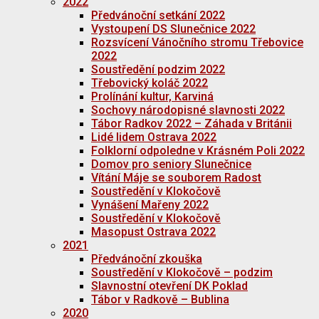
2022
Předvánoční setkání 2022
Vystoupení DS Slunečnice 2022
Rozsvícení Vánočního stromu Třebovice
2022
Soustředění podzim 2022
Třebovický koláč 2022
Prolínání kultur, Karviná
Sochovy národopisné slavnosti 2022
Tábor Radkov 2022 – Záhada v Británii
Lidé lidem Ostrava 2022
Folklorní odpoledne v Krásném Poli 2022
Domov pro seniory Slunečnice
Vítání Máje se souborem Radost
Soustředění v Klokočově
Vynášení Mařeny 2022
Soustředění v Klokočově
Masopust Ostrava 2022
2021
Předvánoční zkouška
Soustředění v Klokočově – podzim
Slavnostní otevření DK Poklad
Tábor v Radkově – Bublina
2020