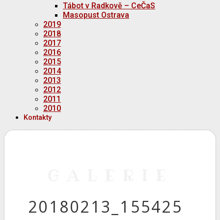
Tábot v Radkově – CeČaS
Masopust Ostrava
2019
2018
2017
2016
2015
2014
2013
2012
2011
2010
Kontakty
GALERIE
20180213_155425