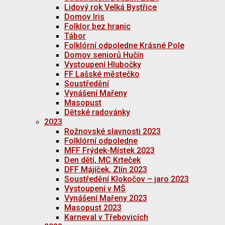
Lidový rok Velká Bystřice
Domov Iris
Folklor bez hranic
Tábor
Folklórní odpoledne Krásné Pole
Domov seniorů Hučín
Vystoupení Hlubočky
FF Lašské městečko
Soustředění
Vynášení Mařeny
Masopust
Dětské radovánky
2023
Rožnovské slavnosti 2023
Folklórní odpoledne
MFF Frýdek-Místek 2023
Den dětí, MC Krteček
DFF Májíček, Zlín 2023
Soustředění Klokočov – jaro 2023
Vystoupení v MŠ
Vynášení Mařeny 2023
Masopust 2023
Karneval v Třebovicích