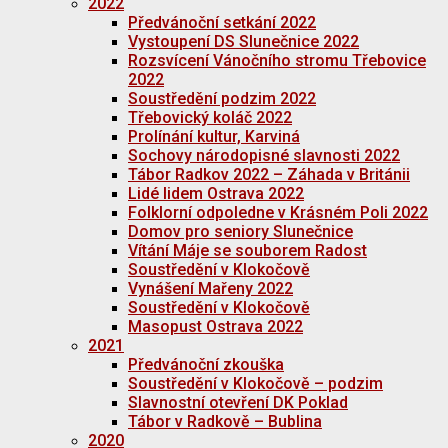
2022
Předvánoční setkání 2022
Vystoupení DS Slunečnice 2022
Rozsvícení Vánočního stromu Třebovice
2022
Soustředění podzim 2022
Třebovický koláč 2022
Prolínání kultur, Karviná
Sochovy národopisné slavnosti 2022
Tábor Radkov 2022 – Záhada v Británii
Lidé lidem Ostrava 2022
Folklorní odpoledne v Krásném Poli 2022
Domov pro seniory Slunečnice
Vítání Máje se souborem Radost
Soustředění v Klokočově
Vynášení Mařeny 2022
Soustředění v Klokočově
Masopust Ostrava 2022
2021
Předvánoční zkouška
Soustředění v Klokočově – podzim
Slavnostní otevření DK Poklad
Tábor v Radkově – Bublina
2020