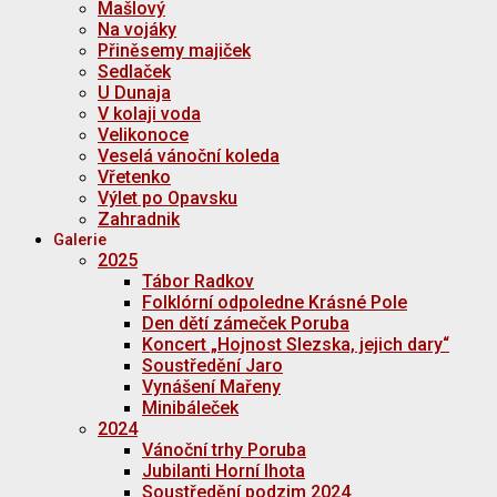
Mašlový
Na vojáky
Přiněsemy majiček
Sedlaček
U Dunaja
V kolaji voda
Velikonoce
Veselá vánoční koleda
Vřetenko
Výlet po Opavsku
Zahradnik
Galerie
2025
Tábor Radkov
Folklórní odpoledne Krásné Pole
Den dětí zámeček Poruba
Koncert „Hojnost Slezska, jejich dary“
Soustředění Jaro
Vynášení Mařeny
Minibáleček
2024
Vánoční trhy Poruba
Jubilanti Horní lhota
Soustředění podzim 2024