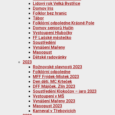
Lidový rok Velká Bystřice
Domov Iris
Folklor bez hranic
Tábor
Folklórní odpoledne Krásné Pole
Domov seniorů Hučín
Vystoupení Hlubočky
FF Lašské městečko
Soustředění
Vynášení Mařeny
Masopust
Dětské radovánky
2023
Rožnovské slavnosti 2023
Folklórní odpoledne
MFF Frýdek-Místek 2023
Den dětí, MC Krteček
DFF Májíček, Zlín 2023
Soustředění Klokočov – jaro 2023
Vystoupení v MŠ
Vynášení Mařeny 2023
Masopust 2023
Karneval v Třebovicích