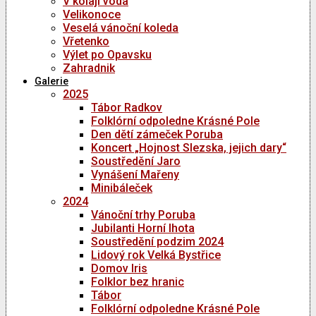
V kolaji voda
Velikonoce
Veselá vánoční koleda
Vřetenko
Výlet po Opavsku
Zahradnik
Galerie
2025
Tábor Radkov
Folklórní odpoledne Krásné Pole
Den dětí zámeček Poruba
Koncert „Hojnost Slezska, jejich dary“
Soustředění Jaro
Vynášení Mařeny
Minibáleček
2024
Vánoční trhy Poruba
Jubilanti Horní lhota
Soustředění podzim 2024
Lidový rok Velká Bystřice
Domov Iris
Folklor bez hranic
Tábor
Folklórní odpoledne Krásné Pole