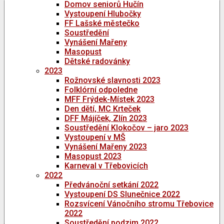
Domov seniorů Hučín
Vystoupení Hlubočky
FF Lašské městečko
Soustředění
Vynášení Mařeny
Masopust
Dětské radovánky
2023
Rožnovské slavnosti 2023
Folklórní odpoledne
MFF Frýdek-Místek 2023
Den dětí, MC Krteček
DFF Májíček, Zlín 2023
Soustředění Klokočov – jaro 2023
Vystoupení v MŠ
Vynášení Mařeny 2023
Masopust 2023
Karneval v Třebovicích
2022
Předvánoční setkání 2022
Vystoupení DS Slunečnice 2022
Rozsvícení Vánočního stromu Třebovice
2022
Soustředění podzim 2022