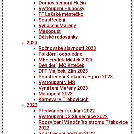
Domov seniorů Hučín
Vystoupení Hlubočky
FF Lašské městečko
Soustředění
Vynášení Mařeny
Masopust
Dětské radovánky
2023
Rožnovské slavnosti 2023
Folklórní odpoledne
MFF Frýdek-Místek 2023
Den dětí, MC Krteček
DFF Májíček, Zlín 2023
Soustředění Klokočov – jaro 2023
Vystoupení v MŠ
Vynášení Mařeny 2023
Masopust 2023
Karneval v Třebovicích
2022
Předvánoční setkání 2022
Vystoupení DS Slunečnice 2022
Rozsvícení Vánočního stromu Třebovice
2022
Soustředění podzim 2022