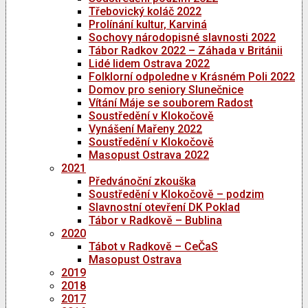
Třebovický koláč 2022
Prolínání kultur, Karviná
Sochovy národopisné slavnosti 2022
Tábor Radkov 2022 – Záhada v Británii
Lidé lidem Ostrava 2022
Folklorní odpoledne v Krásném Poli 2022
Domov pro seniory Slunečnice
Vítání Máje se souborem Radost
Soustředění v Klokočově
Vynášení Mařeny 2022
Soustředění v Klokočově
Masopust Ostrava 2022
2021
Předvánoční zkouška
Soustředění v Klokočově – podzim
Slavnostní otevření DK Poklad
Tábor v Radkově – Bublina
2020
Tábot v Radkově – CeČaS
Masopust Ostrava
2019
2018
2017