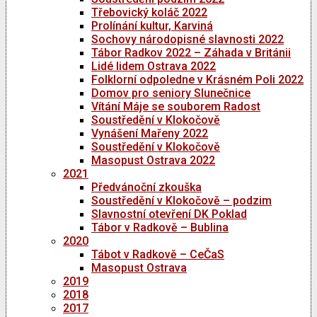
Třebovický koláč 2022
Prolínání kultur, Karviná
Sochovy národopisné slavnosti 2022
Tábor Radkov 2022 – Záhada v Británii
Lidé lidem Ostrava 2022
Folklorní odpoledne v Krásném Poli 2022
Domov pro seniory Slunečnice
Vítání Máje se souborem Radost
Soustředění v Klokočově
Vynášení Mařeny 2022
Soustředění v Klokočově
Masopust Ostrava 2022
2021
Předvánoční zkouška
Soustředění v Klokočově – podzim
Slavnostní otevření DK Poklad
Tábor v Radkově – Bublina
2020
Tábot v Radkově – CeČaS
Masopust Ostrava
2019
2018
2017