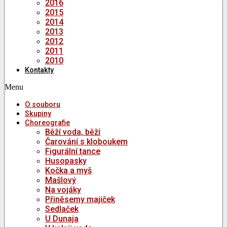
2016
2015
2014
2013
2012
2011
2010
Kontakty
Menu
O souboru
Skupiny
Choreografie
Běží voda, běží
Čarování s kloboukem
Figurální tance
Husopasky
Kočka a myš
Mašlový
Na vojáky
Přiněsemy majiček
Sedlaček
U Dunaja