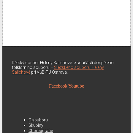
Dětský soubor Heleny Salichové je součástí dospělého
folklorního souboru –
Slezského souboru Heleny
Salichové
při VŠB-TU Ostrava.
Facebook
Youtube
O souboru
Skupiny
Choreografie