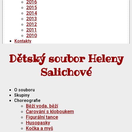
2016
2015
2014
2013
2012
2011
2010
Kontakty
Dětský soubor Heleny
Salichové
O souboru
Skupiny
Choreografie
Běží voda, běží
Čarování s kloboukem
Figurální tance
Husopasky
Kočka a myš