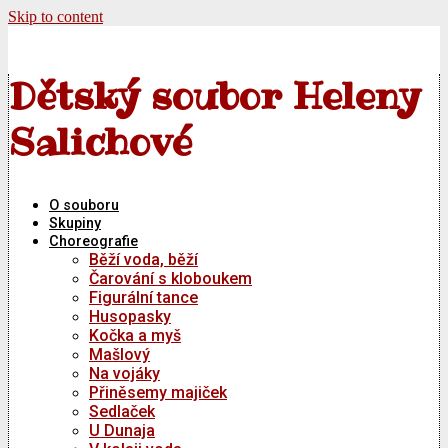
Skip to content
Dětský soubor Heleny
Salichové
O souboru
Skupiny
Choreografie
Běží voda, běží
Čarování s kloboukem
Figurální tance
Husopasky
Kočka a myš
Mašlový
Na vojáky
Přiněsemy majiček
Sedlaček
U Dunaja