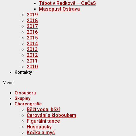
Tábot v Radkově – CeČaS
Masopust Ostrava
2019
2018
2017
2016
2015
2014
2013
2012
2011
2010
Kontakty
Menu
O souboru
Skupiny
Choreografie
Běží voda, běží
Čarování s kloboukem
Figurální tance
Husopasky
Kočka a myš