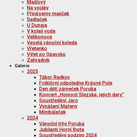
Mašlový
Na vojáky
Přiněsemy majiček
Sedlaček
U Dunaja
V kolaji voda
Velikonoce
Veselá vánoční koleda
Vřetenko
Výlet po Opavsku
Zahradnik
Galerie
2025
Tábor Radkov
Folklórní odpoledne Krásné Pole
Den dětí zámeček Poruba
Koncert „Hojnost Slezska, jejich dary“
Soustředění Jaro
Vynášení Mařeny
Minibáleček
2024
Vánoční trhy Poruba
Jubilanti Horní lhota
Soustředění podzim 2024