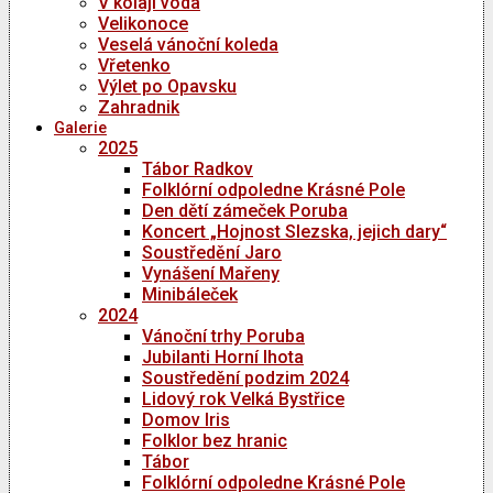
V kolaji voda
Velikonoce
Veselá vánoční koleda
Vřetenko
Výlet po Opavsku
Zahradnik
Galerie
2025
Tábor Radkov
Folklórní odpoledne Krásné Pole
Den dětí zámeček Poruba
Koncert „Hojnost Slezska, jejich dary“
Soustředění Jaro
Vynášení Mařeny
Minibáleček
2024
Vánoční trhy Poruba
Jubilanti Horní lhota
Soustředění podzim 2024
Lidový rok Velká Bystřice
Domov Iris
Folklor bez hranic
Tábor
Folklórní odpoledne Krásné Pole