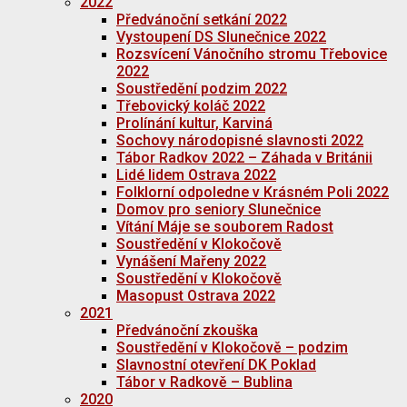
2022
Předvánoční setkání 2022
Vystoupení DS Slunečnice 2022
Rozsvícení Vánočního stromu Třebovice
2022
Soustředění podzim 2022
Třebovický koláč 2022
Prolínání kultur, Karviná
Sochovy národopisné slavnosti 2022
Tábor Radkov 2022 – Záhada v Británii
Lidé lidem Ostrava 2022
Folklorní odpoledne v Krásném Poli 2022
Domov pro seniory Slunečnice
Vítání Máje se souborem Radost
Soustředění v Klokočově
Vynášení Mařeny 2022
Soustředění v Klokočově
Masopust Ostrava 2022
2021
Předvánoční zkouška
Soustředění v Klokočově – podzim
Slavnostní otevření DK Poklad
Tábor v Radkově – Bublina
2020