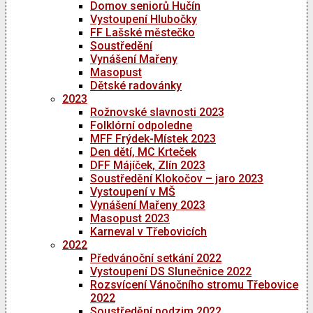
Domov seniorů Hučín
Vystoupení Hlubočky
FF Lašské městečko
Soustředění
Vynášení Mařeny
Masopust
Dětské radovánky
2023
Rožnovské slavnosti 2023
Folklórní odpoledne
MFF Frýdek-Místek 2023
Den dětí, MC Krteček
DFF Májíček, Zlín 2023
Soustředění Klokočov – jaro 2023
Vystoupení v MŠ
Vynášení Mařeny 2023
Masopust 2023
Karneval v Třebovicích
2022
Předvánoční setkání 2022
Vystoupení DS Slunečnice 2022
Rozsvícení Vánočního stromu Třebovice
2022
Soustředění podzim 2022