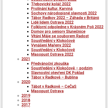
Třebovický koláč 2022
Prolínání kultur, Karviná
Sochovy národopisné slavnosti 2022
Tábor Radkov 2022 – Záhada v Británii
Lidé lidem Ostrava 2022
Folklorní odpoledne v Krásném Poli 2022
Domov pro seniory Slunečnice
Vítání Máje se souborem Radost
Soustředění v Klokočově
Vynášení Mařeny 2022
Soustředění v Klokočově
Masopust Ostrava 2022
2021
Předvánoční zkouška
Soustředění v Klokočově – podzim
Slavnostní otevření DK Poklad
Tábor v Radkově – Bublina
2020
Tábot v Radkově – CeČaS
Masopust Ostrava
2019
2018
2017