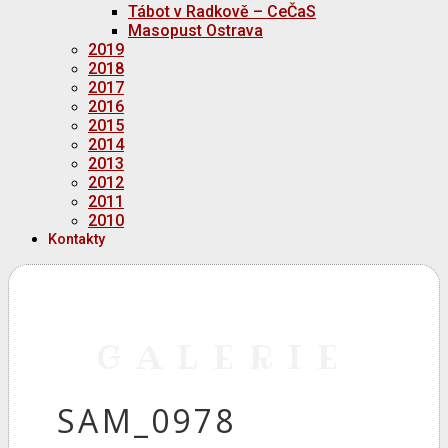
Tábot v Radkově – CeČaS
Masopust Ostrava
2019
2018
2017
2016
2015
2014
2013
2012
2011
2010
Kontakty
GALERIE
SAM_0978