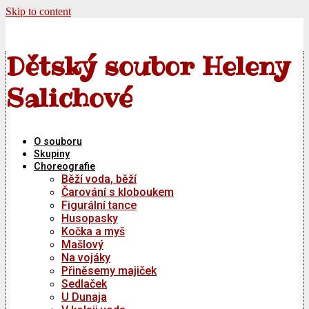
Skip to content
Dětský soubor Heleny
Salichové
O souboru
Skupiny
Choreografie
Běží voda, běží
Čarování s kloboukem
Figurální tance
Husopasky
Kočka a myš
Mašlový
Na vojáky
Přiněsemy majiček
Sedlaček
U Dunaja