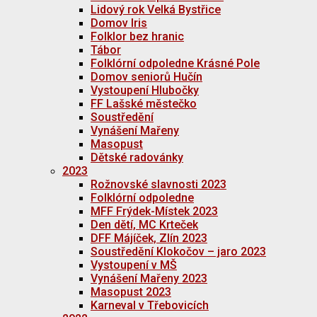
Lidový rok Velká Bystřice
Domov Iris
Folklor bez hranic
Tábor
Folklórní odpoledne Krásné Pole
Domov seniorů Hučín
Vystoupení Hlubočky
FF Lašské městečko
Soustředění
Vynášení Mařeny
Masopust
Dětské radovánky
2023
Rožnovské slavnosti 2023
Folklórní odpoledne
MFF Frýdek-Místek 2023
Den dětí, MC Krteček
DFF Májíček, Zlín 2023
Soustředění Klokočov – jaro 2023
Vystoupení v MŠ
Vynášení Mařeny 2023
Masopust 2023
Karneval v Třebovicích