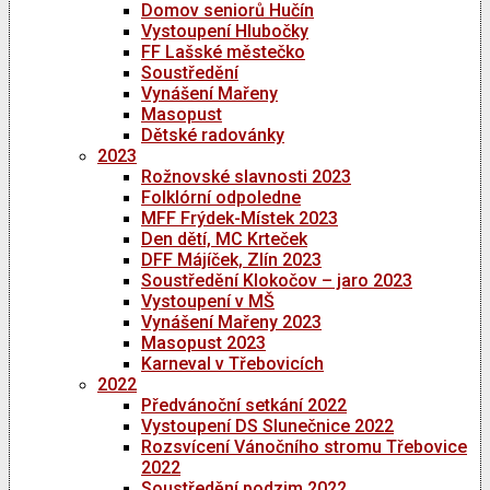
Domov seniorů Hučín
Vystoupení Hlubočky
FF Lašské městečko
Soustředění
Vynášení Mařeny
Masopust
Dětské radovánky
2023
Rožnovské slavnosti 2023
Folklórní odpoledne
MFF Frýdek-Místek 2023
Den dětí, MC Krteček
DFF Májíček, Zlín 2023
Soustředění Klokočov – jaro 2023
Vystoupení v MŠ
Vynášení Mařeny 2023
Masopust 2023
Karneval v Třebovicích
2022
Předvánoční setkání 2022
Vystoupení DS Slunečnice 2022
Rozsvícení Vánočního stromu Třebovice
2022
Soustředění podzim 2022