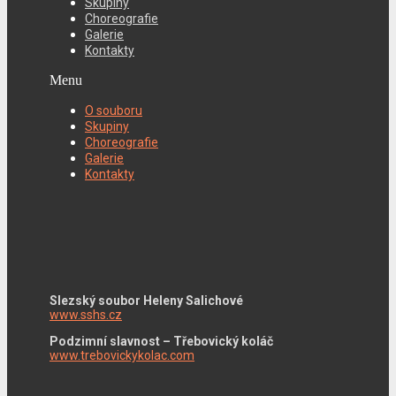
Skupiny
Choreografie
Galerie
Kontakty
Menu
O souboru
Skupiny
Choreografie
Galerie
Kontakty
Slezský soubor Heleny Salichové
www.sshs.cz
Podzimní slavnost – Třebovický koláč
www.trebovickykolac.com