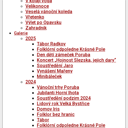
V kolaji voda
Velikonoce
Veselá vánoční koleda
Vřetenko
Výlet po Opavsku
Zahradnik
Galerie
2025
Tábor Radkov
Folklórní odpoledne Krásné Pole
Den dětí zámeček Poruba
Koncert „Hojnost Slezska, jejich dary“
Soustředění Jaro
Vynášení Mařeny
Minibáleček
2024
Vánoční trhy Poruba
Jubilanti Horní lhota
Soustředění podzim 2024
Lidový rok Velká Bystřice
Domov Iris
Folklor bez hranic
Tábor
Folklórní odpoledne Krásné Pole