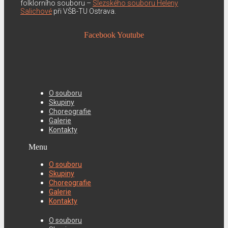
folklorního souboru –
Slezského souboru Heleny
Salichové
při VŠB-TU Ostrava.
Facebook
Youtube
O souboru
Skupiny
Choreografie
Galerie
Kontakty
Menu
O souboru
Skupiny
Choreografie
Galerie
Kontakty
O souboru