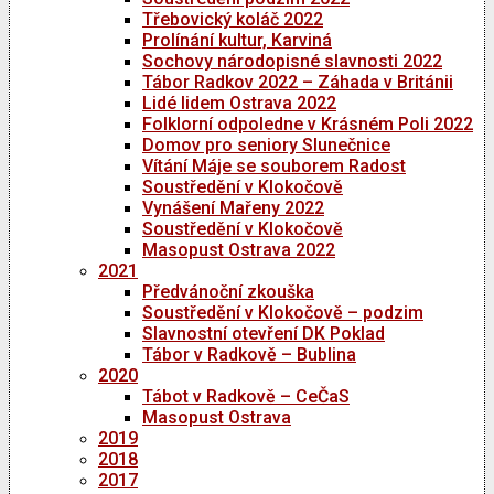
Třebovický koláč 2022
Prolínání kultur, Karviná
Sochovy národopisné slavnosti 2022
Tábor Radkov 2022 – Záhada v Británii
Lidé lidem Ostrava 2022
Folklorní odpoledne v Krásném Poli 2022
Domov pro seniory Slunečnice
Vítání Máje se souborem Radost
Soustředění v Klokočově
Vynášení Mařeny 2022
Soustředění v Klokočově
Masopust Ostrava 2022
2021
Předvánoční zkouška
Soustředění v Klokočově – podzim
Slavnostní otevření DK Poklad
Tábor v Radkově – Bublina
2020
Tábot v Radkově – CeČaS
Masopust Ostrava
2019
2018
2017