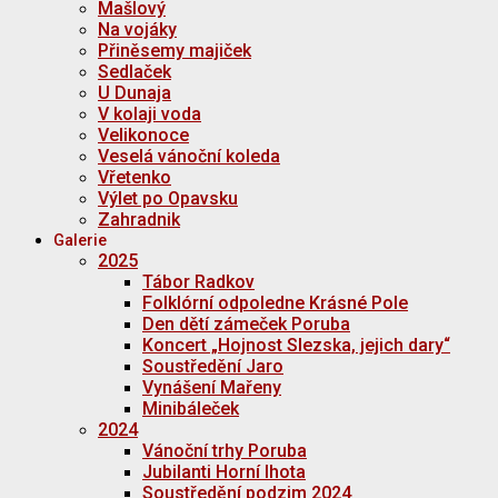
Mašlový
Na vojáky
Přiněsemy majiček
Sedlaček
U Dunaja
V kolaji voda
Velikonoce
Veselá vánoční koleda
Vřetenko
Výlet po Opavsku
Zahradnik
Galerie
2025
Tábor Radkov
Folklórní odpoledne Krásné Pole
Den dětí zámeček Poruba
Koncert „Hojnost Slezska, jejich dary“
Soustředění Jaro
Vynášení Mařeny
Minibáleček
2024
Vánoční trhy Poruba
Jubilanti Horní lhota
Soustředění podzim 2024