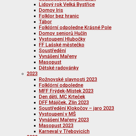
Lidový rok Velká Bystřice
Domov Iris
Folklor bez hranic
Tábor
Folklórní odpoledne Krásné Pole
Domov seniorů Hučín
Vystoupení Hlubočky
FF Lašské městečko
Soustředění
Vynášení Mařeny
Masopust
Dětské radovánky
2023
Rožnovské slavnosti 2023
Folklórní odpoledne
MFF Frýdek-Místek 2023
Den dětí, MC Krteček
DFF Májíček, Zlín 2023
Soustředění Klokočov – jaro 2023
Vystoupení v MŠ
Vynášení Mařeny 2023
Masopust 2023
Karneval v Třebovicích