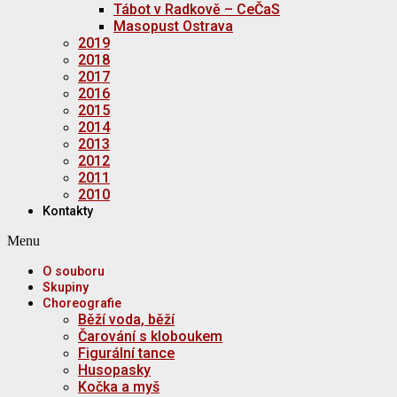
Tábot v Radkově – CeČaS
Masopust Ostrava
2019
2018
2017
2016
2015
2014
2013
2012
2011
2010
Kontakty
Menu
O souboru
Skupiny
Choreografie
Běží voda, běží
Čarování s kloboukem
Figurální tance
Husopasky
Kočka a myš