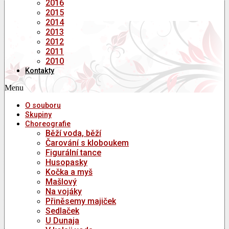
2016
2015
2014
2013
2012
2011
2010
Kontakty
Menu
O souboru
Skupiny
Choreografie
Běží voda, běží
Čarování s kloboukem
Figurální tance
Husopasky
Kočka a myš
Mašlový
Na vojáky
Přiněsemy majiček
Sedlaček
U Dunaja