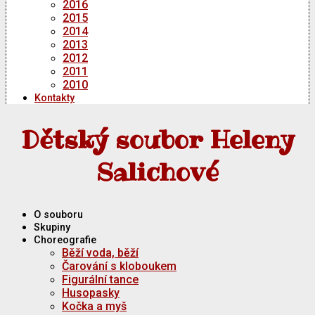
2016
2015
2014
2013
2012
2011
2010
Kontakty
Dětský soubor Heleny
Salichové
O souboru
Skupiny
Choreografie
Běží voda, běží
Čarování s kloboukem
Figurální tance
Husopasky
Kočka a myš