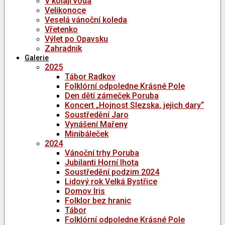
V kolaji voda
Velikonoce
Veselá vánoční koleda
Vřetenko
Výlet po Opavsku
Zahradnik
Galerie
2025
Tábor Radkov
Folklórní odpoledne Krásné Pole
Den dětí zámeček Poruba
Koncert „Hojnost Slezska, jejich dary“
Soustředění Jaro
Vynášení Mařeny
Minibáleček
2024
Vánoční trhy Poruba
Jubilanti Horní lhota
Soustředění podzim 2024
Lidový rok Velká Bystřice
Domov Iris
Folklor bez hranic
Tábor
Folklórní odpoledne Krásné Pole