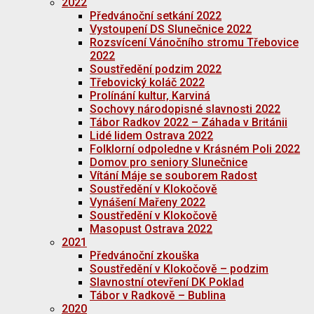
2022
Předvánoční setkání 2022
Vystoupení DS Slunečnice 2022
Rozsvícení Vánočního stromu Třebovice
2022
Soustředění podzim 2022
Třebovický koláč 2022
Prolínání kultur, Karviná
Sochovy národopisné slavnosti 2022
Tábor Radkov 2022 – Záhada v Británii
Lidé lidem Ostrava 2022
Folklorní odpoledne v Krásném Poli 2022
Domov pro seniory Slunečnice
Vítání Máje se souborem Radost
Soustředění v Klokočově
Vynášení Mařeny 2022
Soustředění v Klokočově
Masopust Ostrava 2022
2021
Předvánoční zkouška
Soustředění v Klokočově – podzim
Slavnostní otevření DK Poklad
Tábor v Radkově – Bublina
2020