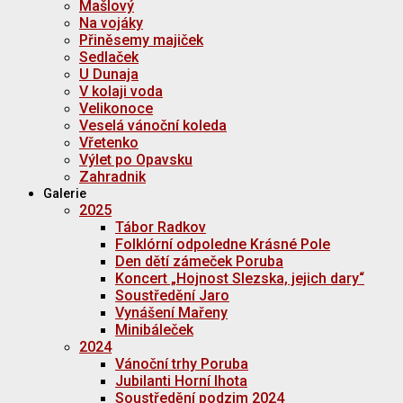
Mašlový
Na vojáky
Přiněsemy majiček
Sedlaček
U Dunaja
V kolaji voda
Velikonoce
Veselá vánoční koleda
Vřetenko
Výlet po Opavsku
Zahradnik
Galerie
2025
Tábor Radkov
Folklórní odpoledne Krásné Pole
Den dětí zámeček Poruba
Koncert „Hojnost Slezska, jejich dary“
Soustředění Jaro
Vynášení Mařeny
Minibáleček
2024
Vánoční trhy Poruba
Jubilanti Horní lhota
Soustředění podzim 2024