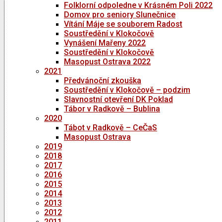
Folklorní odpoledne v Krásném Poli 2022
Domov pro seniory Slunečnice
Vítání Máje se souborem Radost
Soustředění v Klokočově
Vynášení Mařeny 2022
Soustředění v Klokočově
Masopust Ostrava 2022
2021
Předvánoční zkouška
Soustředění v Klokočově – podzim
Slavnostní otevření DK Poklad
Tábor v Radkově – Bublina
2020
Tábot v Radkově – CeČaS
Masopust Ostrava
2019
2018
2017
2016
2015
2014
2013
2012
2011