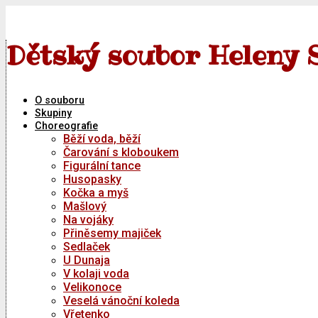
Skip
to
content
Dětský soubor Heleny 
O souboru
Skupiny
Choreografie
Běží voda, běží
Čarování s kloboukem
Figurální tance
Husopasky
Kočka a myš
Mašlový
Na vojáky
Přiněsemy majiček
Sedlaček
U Dunaja
V kolaji voda
Velikonoce
Veselá vánoční koleda
Vřetenko