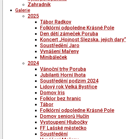
Zahradnik
Galerie
2025
Tábor Radkov
Folklórní odpoledne Krásné Pole
Den dětí zámeček Poruba
Koncert „Hojnost Slezska, jejich dary“
Soustředění Jaro
Vynášení Mařeny
Minibáleček
2024
Vánoční trhy Poruba
Jubilanti Horní lhota
Soustředění podzim 2024
Lidový rok Velká Bystřice
Domov Iris
Folklor bez hranic
Tábor
Folklórní odpoledne Krásné Pole
Domov seniorů Hučín
Vystoupení Hlubočky
FF Lašské městečko
Soustředění