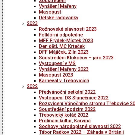
Soustředění
Vynášení Mařeny
Masopust
Dětské radovánky
2023
Rožnovské slavnosti 2023
Folklórní odpoledne
MFF Frýdek-Místek 2023
Den dětí, MC Krteček
DFF Májíček, Zlín 2023
Soustředění Klokočov – jaro 2023
Vystoupení v MŠ
Vynášení Mařeny 2023
Masopust 2023
Karneval v Třebovicích
2022
Předvánoční setkání 2022
Vystoupení DS Slunečnice 2022
Rozsvícení Vánočního stromu Třebovice 2
Soustředění podzim 2022
Třebovický koláč 2022
Prolínání kultur, Karviná
Sochovy národopisné slavnosti 2022
Tábor Radkov 2022 – Záhada v Británii