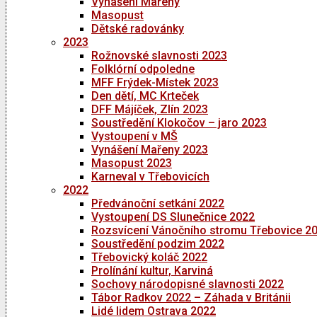
Vynášení Mařeny
Masopust
Dětské radovánky
2023
Rožnovské slavnosti 2023
Folklórní odpoledne
MFF Frýdek-Místek 2023
Den dětí, MC Krteček
DFF Májíček, Zlín 2023
Soustředění Klokočov – jaro 2023
Vystoupení v MŠ
Vynášení Mařeny 2023
Masopust 2023
Karneval v Třebovicích
2022
Předvánoční setkání 2022
Vystoupení DS Slunečnice 2022
Rozsvícení Vánočního stromu Třebovice 2
Soustředění podzim 2022
Třebovický koláč 2022
Prolínání kultur, Karviná
Sochovy národopisné slavnosti 2022
Tábor Radkov 2022 – Záhada v Británii
Lidé lidem Ostrava 2022