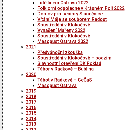
Lidé lidem Ostrava 2022
Folklorní odpoledne v Krásném Poli 2022
Domov pro seniory Slunečnice
Vítání Máje se souborem Radost
Soustředění v Klokočově
Vynášení Mařeny 2022
Soustředění v Klokočově
Masopust Ostrava 2022
2021
Předvánoční zkouška
Soustředění v Klokočově – podzim
Slavnostní otevření DK Poklad
Tábor v Radkově – Bublina
2020
Tábot v Radkově – CeČaS
Masopust Ostrava
2019
2018
2017
2016
2015
2014
2013
2012