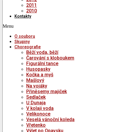
2011
2010
Kontakty
Menu
O souboru
Skupiny
Choreografie
Běží voda, běží
Čarování s kloboukem
Figurální tance
Husopasky
Kočka a myš
Mašlový
Na vojáky
Přiněsemy majiček
Sedlaček
U Dunaja
V kolaji voda
Velikonoce
Veselá vánoční koleda
Vřetenko
Výlet po Opavsku