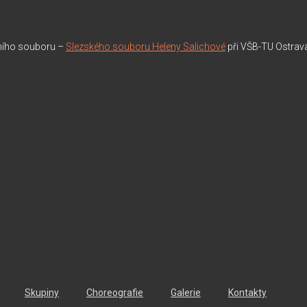
rního souboru –
Slezského souboru Heleny Salichové
při VŠB-TU Ostrav
Skupiny
Choreografie
Galerie
Kontakty