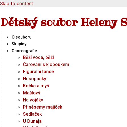
Skip to content
Dětský soubor Heleny S
O souboru
Skupiny
Choreografie
Běží voda, běží
Čarování s kloboukem
Figurální tance
Husopasky
Kočka a myš
Mašlový
Na vojáky
Přiněsemy majiček
Sedlaček
U Dunaja