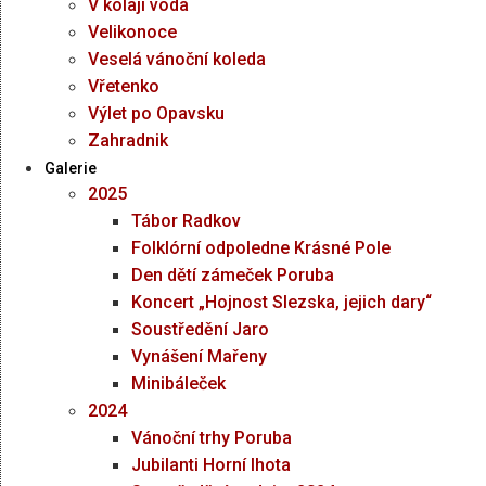
V kolaji voda
Velikonoce
Veselá vánoční koleda
Vřetenko
Výlet po Opavsku
Zahradnik
Galerie
2025
Tábor Radkov
Folklórní odpoledne Krásné Pole
Den dětí zámeček Poruba
Koncert „Hojnost Slezska, jejich dary“
Soustředění Jaro
Vynášení Mařeny
Minibáleček
2024
Vánoční trhy Poruba
Jubilanti Horní lhota