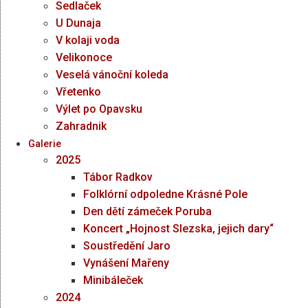
Sedlaček
U Dunaja
V kolaji voda
Velikonoce
Veselá vánoční koleda
Vřetenko
Výlet po Opavsku
Zahradnik
Galerie
2025
Tábor Radkov
Folklórní odpoledne Krásné Pole
Den dětí zámeček Poruba
Koncert „Hojnost Slezska, jejich dary“
Soustředění Jaro
Vynášení Mařeny
Minibáleček
2024