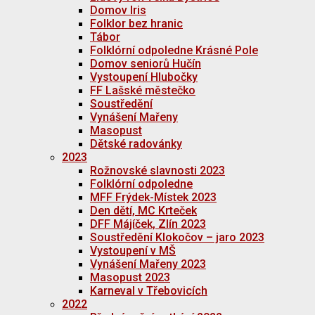
Domov Iris
Folklor bez hranic
Tábor
Folklórní odpoledne Krásné Pole
Domov seniorů Hučín
Vystoupení Hlubočky
FF Lašské městečko
Soustředění
Vynášení Mařeny
Masopust
Dětské radovánky
2023
Rožnovské slavnosti 2023
Folklórní odpoledne
MFF Frýdek-Místek 2023
Den dětí, MC Krteček
DFF Májíček, Zlín 2023
Soustředění Klokočov – jaro 2023
Vystoupení v MŠ
Vynášení Mařeny 2023
Masopust 2023
Karneval v Třebovicích
2022