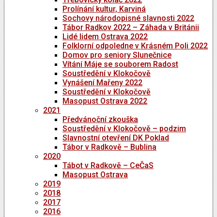
Prolínání kultur, Karviná
Sochovy národopisné slavnosti 2022
Tábor Radkov 2022 – Záhada v Británii
Lidé lidem Ostrava 2022
Folklorní odpoledne v Krásném Poli 2022
Domov pro seniory Slunečnice
Vítání Máje se souborem Radost
Soustředění v Klokočově
Vynášení Mařeny 2022
Soustředění v Klokočově
Masopust Ostrava 2022
2021
Předvánoční zkouška
Soustředění v Klokočově – podzim
Slavnostní otevření DK Poklad
Tábor v Radkově – Bublina
2020
Tábot v Radkově – CeČaS
Masopust Ostrava
2019
2018
2017
2016