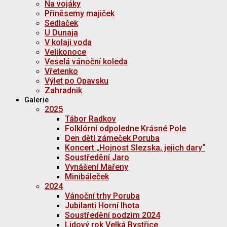
Na vojáky
Přiněsemy majiček
Sedlaček
U Dunaja
V kolaji voda
Velikonoce
Veselá vánoční koleda
Vřetenko
Výlet po Opavsku
Zahradnik
Galerie
2025
Tábor Radkov
Folklórní odpoledne Krásné Pole
Den dětí zámeček Poruba
Koncert „Hojnost Slezska, jejich dary“
Soustředění Jaro
Vynášení Mařeny
Minibáleček
2024
Vánoční trhy Poruba
Jubilanti Horní lhota
Soustředění podzim 2024
Lidový rok Velká Bystřice