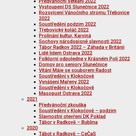
Předvánoční setkání 2022
Vystoupení DS Slunečnice 2022
Rozsvícení Vánočního stromu Třebovice
2022
Soustředění podzim 2022
Třebovický koláč 2022
Prolínání kultur, Karviná
Sochovy národopisné slavnosti 2022
Tábor Radkov 2022 – Záhada v Británii
Lidé lidem Ostrava 2022
Folklorní odpoledne v Krásném Poli 2022
Domov pro seniory Slunečnice
Vítání Máje se souborem Radost
Soustředění v Klokočově
Vynášení Mařeny 2022
Soustředění v Klokočově
Masopust Ostrava 2022
2021
Předvánoční zkouška
Soustředění v Klokočově – podzim
Slavnostní otevření DK Poklad
Tábor v Radkově – Bublina
2020
Tábot v Radkově – CeČaS