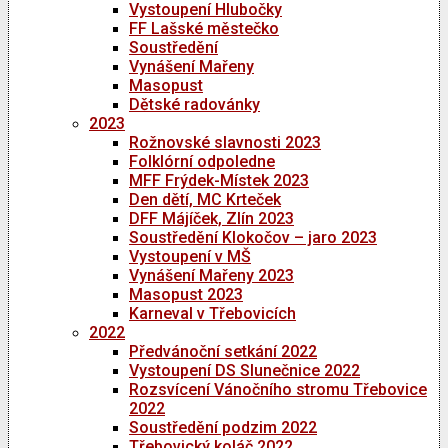
Vystoupení Hlubočky
FF Lašské městečko
Soustředění
Vynášení Mařeny
Masopust
Dětské radovánky
2023
Rožnovské slavnosti 2023
Folklórní odpoledne
MFF Frýdek-Místek 2023
Den dětí, MC Krteček
DFF Májíček, Zlín 2023
Soustředění Klokočov – jaro 2023
Vystoupení v MŠ
Vynášení Mařeny 2023
Masopust 2023
Karneval v Třebovicích
2022
Předvánoční setkání 2022
Vystoupení DS Slunečnice 2022
Rozsvícení Vánočního stromu Třebovice
2022
Soustředění podzim 2022
Třebovický koláč 2022