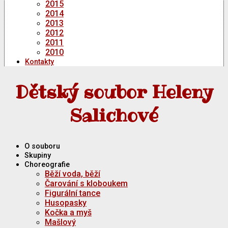
2015
2014
2013
2012
2011
2010
Kontakty
Dětský soubor Heleny
Salichové
O souboru
Skupiny
Choreografie
Běží voda, běží
Čarování s kloboukem
Figurální tance
Husopasky
Kočka a myš
Mašlový