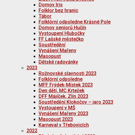
Domov Iris
Folklor bez hranic
Tábor
Folklórní odpoledne Krásné Pole
Domov seniorů Hučín
Vystoupení Hlubočky
FF Lašské městečko
Soustředění
Vynášení Mařeny
Masopust
Dětské radovánky
2023
Rožnovské slavnosti 2023
Folklórní odpoledne
MFF Frýdek-Místek 2023
Den dětí, MC Krteček
DFF Májíček, Zlín 2023
Soustředění Klokočov – jaro 2023
Vystoupení v MŠ
Vynášení Mařeny 2023
Masopust 2023
Karneval v Třebovicích
2022