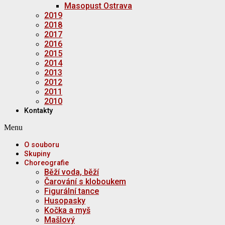
Masopust Ostrava
2019
2018
2017
2016
2015
2014
2013
2012
2011
2010
Kontakty
Menu
O souboru
Skupiny
Choreografie
Běží voda, běží
Čarování s kloboukem
Figurální tance
Husopasky
Kočka a myš
Mašlový