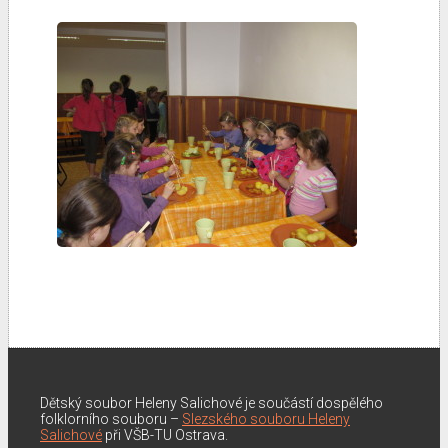
Dětský soubor Heleny Salichové je součástí dospělého
folklorního souboru –
Slezského souboru Heleny
Salichové
při VŠB-TU Ostrava.