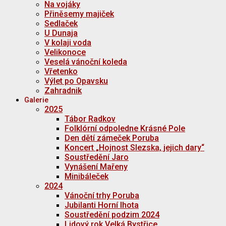
Na vojáky
Přiněsemy majiček
Sedlaček
U Dunaja
V kolaji voda
Velikonoce
Veselá vánoční koleda
Vřetenko
Výlet po Opavsku
Zahradnik
Galerie
2025
Tábor Radkov
Folklórní odpoledne Krásné Pole
Den dětí zámeček Poruba
Koncert „Hojnost Slezska, jejich dary“
Soustředění Jaro
Vynášení Mařeny
Minibáleček
2024
Vánoční trhy Poruba
Jubilanti Horní lhota
Soustředění podzim 2024
Lidový rok Velká Bystřice