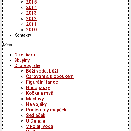
2015
2014
2013
2012
2011
2010
Kontakty
Menu
O souboru
Skupiny
Choreografie
Běží voda, běží
Čarování s kloboukem
Figurální tance
Husopasky
Kočka a myš
Mašlový
Na vojáky
Přiněsemy majiček
Sedlaček
U Dunaja
V kolaji voda