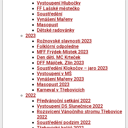
Vystoupení Hlubočky
FF Lašské městečko
Soustředění
Vynášení Mařeny
Masopust
Dětské radovánky
2023
Rožnovské slavnosti 2023
Folklórní odpoledne
MFF Frýdek-Místek 2023
Den dětí, MC Krteček
DFF Májíček, Zlín 2023
Soustředění Klokočov – jaro 2023
Vystoupení v MŠ
Vynášení Mařeny 2023
Masopust 2023
Karneval v Třebovicích
2022
Předvánoční setkání 2022
Vystoupení DS Slunečnice 2022
Rozsvícení Vánočního stromu Třebovice
2022
Soustředění podzim 2022
Třebovický koláč 2022