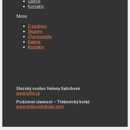
Galerie
Kontakty
Menu
O souboru
Skupiny
Choreografie
Galerie
Kontakty
Slezský soubor Heleny Salichové
www.sshs.cz
Podzimní slavnost – Třebovický koláč
www.trebovickykolac.com