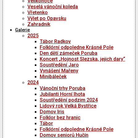
Velikonoce
Veselá vánoční koleda
Vřetenko
Výlet po Opavsku
Zahradnik
Galerie
2025
Tábor Radkov
Folklórní odpoledne Krásné Pole
Den dětí zámeček Poruba
Koncert „Hojnost Slezska, jejich dary“
Soustředění Jaro
Vynášení Mařeny
Minibáleček
2024
Vánoční trhy Poruba
Jubilanti Horní lhota
Soustředění podzim 2024
Lidový rok Velká Bystřice
Domov Iris
Folklor bez hranic
Tábor
Folklórní odpoledne Krásné Pole
Domov seniorů Hučín