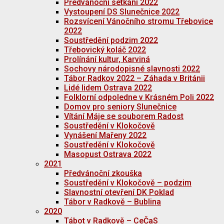
Předvánoční setkání 2022
Vystoupení DS Slunečnice 2022
Rozsvícení Vánočního stromu Třebovice
2022
Soustředění podzim 2022
Třebovický koláč 2022
Prolínání kultur, Karviná
Sochovy národopisné slavnosti 2022
Tábor Radkov 2022 – Záhada v Británii
Lidé lidem Ostrava 2022
Folklorní odpoledne v Krásném Poli 2022
Domov pro seniory Slunečnice
Vítání Máje se souborem Radost
Soustředění v Klokočově
Vynášení Mařeny 2022
Soustředění v Klokočově
Masopust Ostrava 2022
2021
Předvánoční zkouška
Soustředění v Klokočově – podzim
Slavnostní otevření DK Poklad
Tábor v Radkově – Bublina
2020
Tábot v Radkově – CeČaS