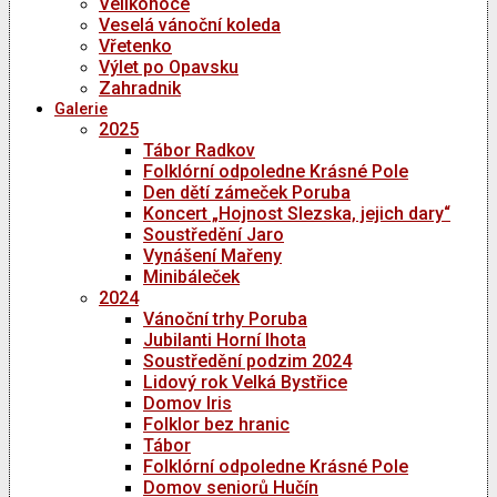
Velikonoce
Veselá vánoční koleda
Vřetenko
Výlet po Opavsku
Zahradnik
Galerie
2025
Tábor Radkov
Folklórní odpoledne Krásné Pole
Den dětí zámeček Poruba
Koncert „Hojnost Slezska, jejich dary“
Soustředění Jaro
Vynášení Mařeny
Minibáleček
2024
Vánoční trhy Poruba
Jubilanti Horní lhota
Soustředění podzim 2024
Lidový rok Velká Bystřice
Domov Iris
Folklor bez hranic
Tábor
Folklórní odpoledne Krásné Pole
Domov seniorů Hučín