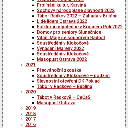
Prolínání kultur, Karviná
Sochovy národopisné slavnosti 2022
Tábor Radkov 2022 – Záhada v Británii
Lidé lidem Ostrava 2022
Folklorní odpoledne v Krásném Poli 2022
Domov pro seniory Slunečnice
Vítání Máje se souborem Radost
Soustředění v Klokočově
Vynášení Mařeny 2022
Soustředění v Klokočově
Masopust Ostrava 2022
2021
Předvánoční zkouška
Soustředění v Klokočově – podzim
Slavnostní otevření DK Poklad
Tábor v Radkově – Bublina
2020
Tábot v Radkově – CeČaS
Masopust Ostrava
2019
2018
2017
2016