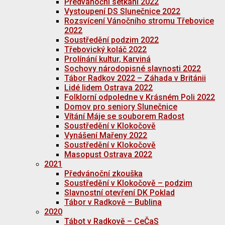
Předvánoční setkání 2022
Vystoupení DS Slunečnice 2022
Rozsvícení Vánočního stromu Třebovice
2022
Soustředění podzim 2022
Třebovický koláč 2022
Prolínání kultur, Karviná
Sochovy národopisné slavnosti 2022
Tábor Radkov 2022 – Záhada v Británii
Lidé lidem Ostrava 2022
Folklorní odpoledne v Krásném Poli 2022
Domov pro seniory Slunečnice
Vítání Máje se souborem Radost
Soustředění v Klokočově
Vynášení Mařeny 2022
Soustředění v Klokočově
Masopust Ostrava 2022
2021
Předvánoční zkouška
Soustředění v Klokočově – podzim
Slavnostní otevření DK Poklad
Tábor v Radkově – Bublina
2020
Tábot v Radkově – CeČaS