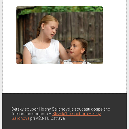
Dětský soubor Heleny Salichové je součástí dospělého
folklorního souboru –
Slezského souboru Heleny
Salichové
při VŠB-TU Ostrava.