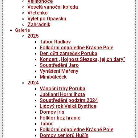
Velikonoce
Veselá vánoční koleda
Vřetenko
Výlet po Opavsku
Zahradnik
Galerie
2025
Tábor Radkov
Folklórní odpoledne Krásné Pole
Den dětí zámeček Poruba
Koncert „Hojnost Slezska, jejich dary“
Soustředění Jaro
Vynášení Mařeny
Minibáleček
2024
Vánoční trhy Poruba
Jubilanti Horní lhota
Soustředění podzim 2024
Lidový rok Velká Bystřice
Domov Iris
Folklor bez hranic
Tábor
Folklórní odpoledne Krásné Pole
Domov seniorů Hučín