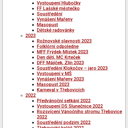
Vystoupení Hlubočky
FF Lašské městečko
Soustředění
Vynášení Mařeny
Masopust
Dětské radovánky
2023
Rožnovské slavnosti 2023
Folklórní odpoledne
MFF Frýdek-Místek 2023
Den dětí, MC Krteček
DFF Májíček, Zlín 2023
Soustředění Klokočov – jaro 2023
Vystoupení v MŠ
Vynášení Mařeny 2023
Masopust 2023
Karneval v Třebovicích
2022
Předvánoční setkání 2022
Vystoupení DS Slunečnice 2022
Rozsvícení Vánočního stromu Třebovice
2022
Soustředění podzim 2022
Třebovický koláč 2022