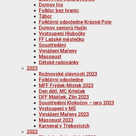
Domov Iris
Folklor bez hranic
Tábor
Folklórní odpoledne Krásné Pole
Domov seniorů Hučín
Vystoupení Hlubočky
FF Lašské městečko
Soustředění
Vynášení Mařeny
Masopust
Dětské radovánky
2023
Rožnovské slavnosti 2023
Folklórní odpoledne
MFF Frýdek-Místek 2023
Den dětí, MC Krteček
DFF Májíček, Zlín 2023
Soustředění Klokočov – jaro 2023
Vystoupení v MŠ
Vynášení Mařeny 2023
Masopust 2023
Karneval v Třebovicích
2022