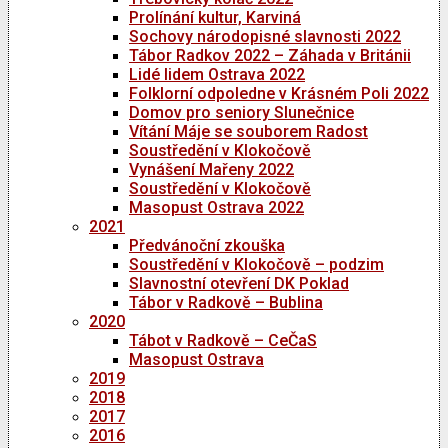
Prolínání kultur, Karviná
Sochovy národopisné slavnosti 2022
Tábor Radkov 2022 – Záhada v Británii
Lidé lidem Ostrava 2022
Folklorní odpoledne v Krásném Poli 2022
Domov pro seniory Slunečnice
Vítání Máje se souborem Radost
Soustředění v Klokočově
Vynášení Mařeny 2022
Soustředění v Klokočově
Masopust Ostrava 2022
2021
Předvánoční zkouška
Soustředění v Klokočově – podzim
Slavnostní otevření DK Poklad
Tábor v Radkově – Bublina
2020
Tábot v Radkově – CeČaS
Masopust Ostrava
2019
2018
2017
2016