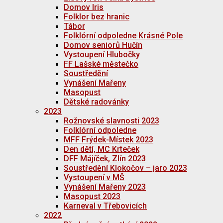
Domov Iris
Folklor bez hranic
Tábor
Folklórní odpoledne Krásné Pole
Domov seniorů Hučín
Vystoupení Hlubočky
FF Lašské městečko
Soustředění
Vynášení Mařeny
Masopust
Dětské radovánky
2023
Rožnovské slavnosti 2023
Folklórní odpoledne
MFF Frýdek-Místek 2023
Den dětí, MC Krteček
DFF Májíček, Zlín 2023
Soustředění Klokočov – jaro 2023
Vystoupení v MŠ
Vynášení Mařeny 2023
Masopust 2023
Karneval v Třebovicích
2022