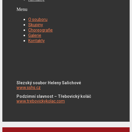
Menu
O souboru
Skupiny
Choreografie
Galerie
Kontakty
Slezský soubor Heleny Salichové
www.sshs.cz
Podzimní slavnost – Třebovický koláč
www.trebovickykolac.com