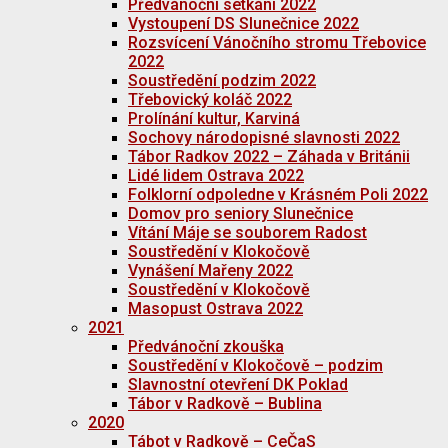
Předvánoční setkání 2022
Vystoupení DS Slunečnice 2022
Rozsvícení Vánočního stromu Třebovice
2022
Soustředění podzim 2022
Třebovický koláč 2022
Prolínání kultur, Karviná
Sochovy národopisné slavnosti 2022
Tábor Radkov 2022 – Záhada v Británii
Lidé lidem Ostrava 2022
Folklorní odpoledne v Krásném Poli 2022
Domov pro seniory Slunečnice
Vítání Máje se souborem Radost
Soustředění v Klokočově
Vynášení Mařeny 2022
Soustředění v Klokočově
Masopust Ostrava 2022
2021
Předvánoční zkouška
Soustředění v Klokočově – podzim
Slavnostní otevření DK Poklad
Tábor v Radkově – Bublina
2020
Tábot v Radkově – CeČaS