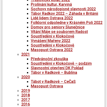
Prolínání kultur, Karviná
Sochovy národopisné slavnosti 2022
Tábor Radkov 2022 – Záhada v Británii
Lidé lidem Ostrava 2022
Folklorní odpoledne v Krásném Poli 2022
Domov pro seniory Slunečnice
Vítání Máje se souborem Radost
Soustředění v Klokočově
Vynášení Mařeny 2022
Soustředění v Klokočově
Masopust Ostrava 2022
2021
Předvánoční zkouška
Soustředění v Klokočově – podzim
Slavnostní otevření DK Poklad
Tábor v Radkově – Bublina
2020
Tábot v Radkově – CeČaS
Masopust Ostrava
2019
2018
2017
2016