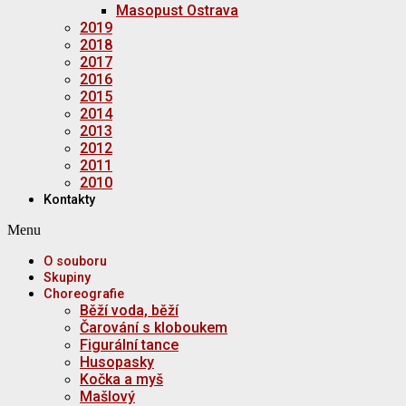
Masopust Ostrava
2019
2018
2017
2016
2015
2014
2013
2012
2011
2010
Kontakty
Menu
O souboru
Skupiny
Choreografie
Běží voda, běží
Čarování s kloboukem
Figurální tance
Husopasky
Kočka a myš
Mašlový