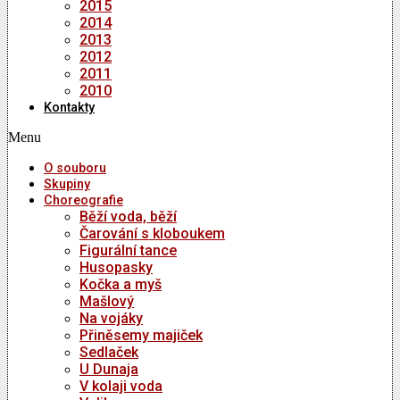
2015
2014
2013
2012
2011
2010
Kontakty
Menu
O souboru
Skupiny
Choreografie
Běží voda, běží
Čarování s kloboukem
Figurální tance
Husopasky
Kočka a myš
Mašlový
Na vojáky
Přiněsemy majiček
Sedlaček
U Dunaja
V kolaji voda