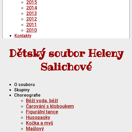
2015
2014
2013
2012
2011
2010
Kontakty
Dětský soubor Heleny
Salichové
O souboru
Skupiny
Choreografie
Běží voda, běží
Čarování s kloboukem
Figurální tance
Husopasky
Kočka a myš
Mašlový