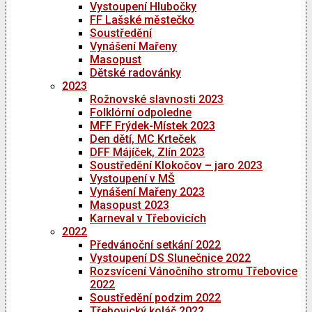
Vystoupení Hlubočky
FF Lašské městečko
Soustředění
Vynášení Mařeny
Masopust
Dětské radovánky
2023
Rožnovské slavnosti 2023
Folklórní odpoledne
MFF Frýdek-Místek 2023
Den dětí, MC Krteček
DFF Májíček, Zlín 2023
Soustředění Klokočov – jaro 2023
Vystoupení v MŠ
Vynášení Mařeny 2023
Masopust 2023
Karneval v Třebovicích
2022
Předvánoční setkání 2022
Vystoupení DS Slunečnice 2022
Rozsvícení Vánočního stromu Třebovice
2022
Soustředění podzim 2022
Třebovický koláč 2022