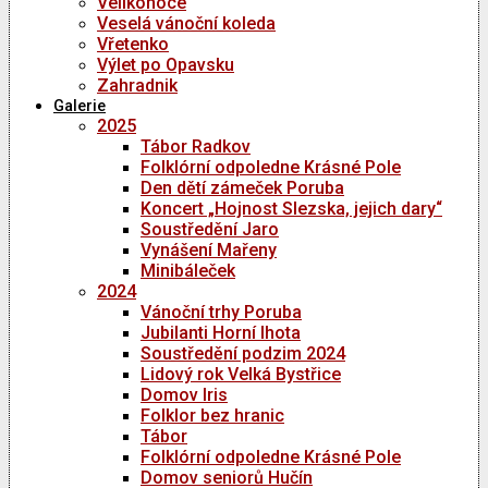
Velikonoce
Veselá vánoční koleda
Vřetenko
Výlet po Opavsku
Zahradnik
Galerie
2025
Tábor Radkov
Folklórní odpoledne Krásné Pole
Den dětí zámeček Poruba
Koncert „Hojnost Slezska, jejich dary“
Soustředění Jaro
Vynášení Mařeny
Minibáleček
2024
Vánoční trhy Poruba
Jubilanti Horní lhota
Soustředění podzim 2024
Lidový rok Velká Bystřice
Domov Iris
Folklor bez hranic
Tábor
Folklórní odpoledne Krásné Pole
Domov seniorů Hučín