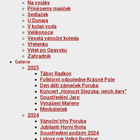
Na vojáky
Přiněsemy majiček
Sedlaček
U Dunaja
V kolaji voda
Velikonoce
Veselá vánoční koleda
Vřetenko
Výlet po Opavsku
Zahradnik
Galerie
2025
Tábor Radkov
Folklórní odpoledne Krásné Pole
Den dětí zámeček Poruba
Koncert „Hojnost Slezska, jejich dary“
Soustředění Jaro
Vynášení Mařeny
Minibáleček
2024
Vánoční trhy Poruba
Jubilanti Horní lhota
Soustředění podzim 2024
Lidový rok Velká Bystřice