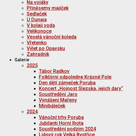
Na vojáky
Přiněsemy majiček
Sedlaček
U Dunaja
V kolaji voda
Velikonoce
Veselá vánoční koleda
Vřetenko
Výlet po Opavsku
Zahradnik
Galerie
2025
Tábor Radkov
Folklórní odpoledne Krásné Pole
Den dětí zámeček Poruba
Koncert „Hojnost Slezska, jejich dary“
Soustředění Jaro
Vynášení Mařeny
Minibáleček
2024
Vánoční trhy Poruba
Jubilanti Horní lhota
Soustředění podzim 2024
Lidový rok Velká Bystřice