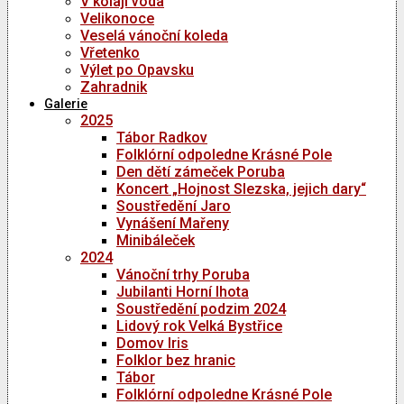
V kolaji voda
Velikonoce
Veselá vánoční koleda
Vřetenko
Výlet po Opavsku
Zahradnik
Galerie
2025
Tábor Radkov
Folklórní odpoledne Krásné Pole
Den dětí zámeček Poruba
Koncert „Hojnost Slezska, jejich dary“
Soustředění Jaro
Vynášení Mařeny
Minibáleček
2024
Vánoční trhy Poruba
Jubilanti Horní lhota
Soustředění podzim 2024
Lidový rok Velká Bystřice
Domov Iris
Folklor bez hranic
Tábor
Folklórní odpoledne Krásné Pole