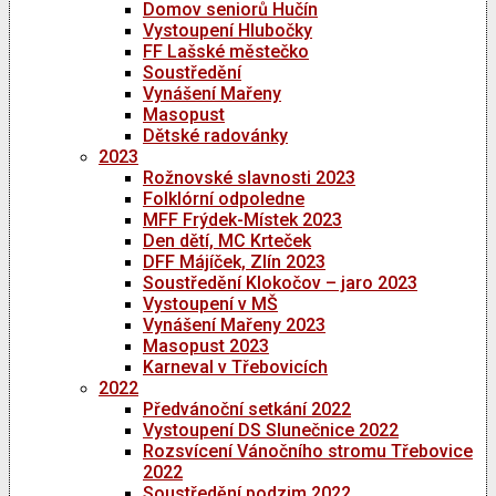
Domov seniorů Hučín
Vystoupení Hlubočky
FF Lašské městečko
Soustředění
Vynášení Mařeny
Masopust
Dětské radovánky
2023
Rožnovské slavnosti 2023
Folklórní odpoledne
MFF Frýdek-Místek 2023
Den dětí, MC Krteček
DFF Májíček, Zlín 2023
Soustředění Klokočov – jaro 2023
Vystoupení v MŠ
Vynášení Mařeny 2023
Masopust 2023
Karneval v Třebovicích
2022
Předvánoční setkání 2022
Vystoupení DS Slunečnice 2022
Rozsvícení Vánočního stromu Třebovice
2022
Soustředění podzim 2022