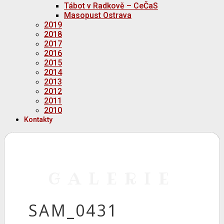
Tábot v Radkově – CeČaS
Masopust Ostrava
2019
2018
2017
2016
2015
2014
2013
2012
2011
2010
Kontakty
GALERIE
SAM_0431