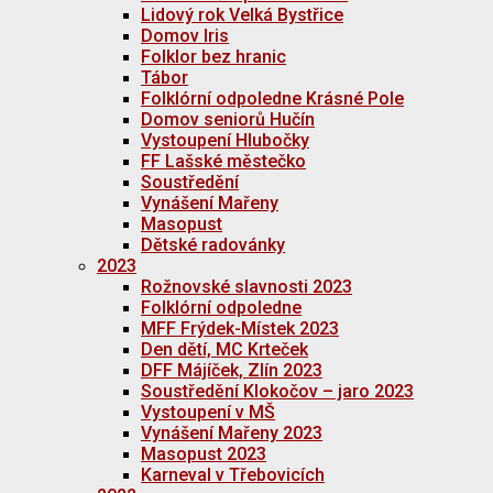
Lidový rok Velká Bystřice
Domov Iris
Folklor bez hranic
Tábor
Folklórní odpoledne Krásné Pole
Domov seniorů Hučín
Vystoupení Hlubočky
FF Lašské městečko
Soustředění
Vynášení Mařeny
Masopust
Dětské radovánky
2023
Rožnovské slavnosti 2023
Folklórní odpoledne
MFF Frýdek-Místek 2023
Den dětí, MC Krteček
DFF Májíček, Zlín 2023
Soustředění Klokočov – jaro 2023
Vystoupení v MŠ
Vynášení Mařeny 2023
Masopust 2023
Karneval v Třebovicích