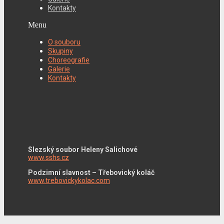
Kontakty
Menu
O souboru
Skupiny
Choreografie
Galerie
Kontakty
Slezský soubor Heleny Salichové
www.sshs.cz
Podzimní slavnost – Třebovický koláč
www.trebovickykolac.com