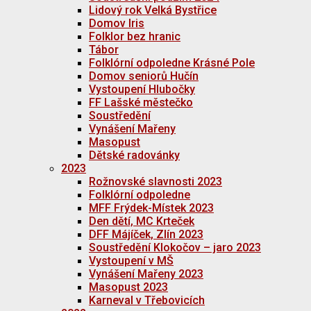
Lidový rok Velká Bystřice
Domov Iris
Folklor bez hranic
Tábor
Folklórní odpoledne Krásné Pole
Domov seniorů Hučín
Vystoupení Hlubočky
FF Lašské městečko
Soustředění
Vynášení Mařeny
Masopust
Dětské radovánky
2023
Rožnovské slavnosti 2023
Folklórní odpoledne
MFF Frýdek-Místek 2023
Den dětí, MC Krteček
DFF Májíček, Zlín 2023
Soustředění Klokočov – jaro 2023
Vystoupení v MŠ
Vynášení Mařeny 2023
Masopust 2023
Karneval v Třebovicích