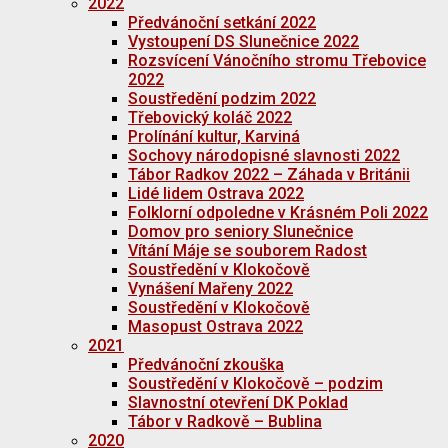
2022
Předvánoční setkání 2022
Vystoupení DS Slunečnice 2022
Rozsvícení Vánočního stromu Třebovice
2022
Soustředění podzim 2022
Třebovický koláč 2022
Prolínání kultur, Karviná
Sochovy národopisné slavnosti 2022
Tábor Radkov 2022 – Záhada v Británii
Lidé lidem Ostrava 2022
Folklorní odpoledne v Krásném Poli 2022
Domov pro seniory Slunečnice
Vítání Máje se souborem Radost
Soustředění v Klokočově
Vynášení Mařeny 2022
Soustředění v Klokočově
Masopust Ostrava 2022
2021
Předvánoční zkouška
Soustředění v Klokočově – podzim
Slavnostní otevření DK Poklad
Tábor v Radkově – Bublina
2020