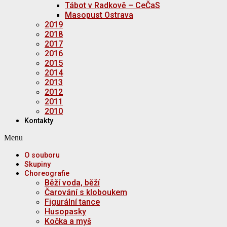
Tábot v Radkově – CeČaS
Masopust Ostrava
2019
2018
2017
2016
2015
2014
2013
2012
2011
2010
Kontakty
Menu
O souboru
Skupiny
Choreografie
Běží voda, běží
Čarování s kloboukem
Figurální tance
Husopasky
Kočka a myš