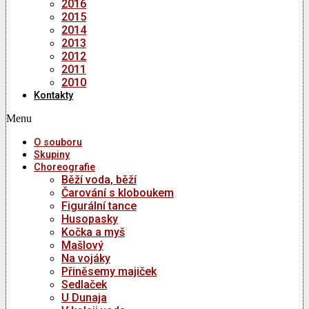
2016
2015
2014
2013
2012
2011
2010
Kontakty
Menu
O souboru
Skupiny
Choreografie
Běží voda, běží
Čarování s kloboukem
Figurální tance
Husopasky
Kočka a myš
Mašlový
Na vojáky
Přiněsemy majiček
Sedlaček
U Dunaja