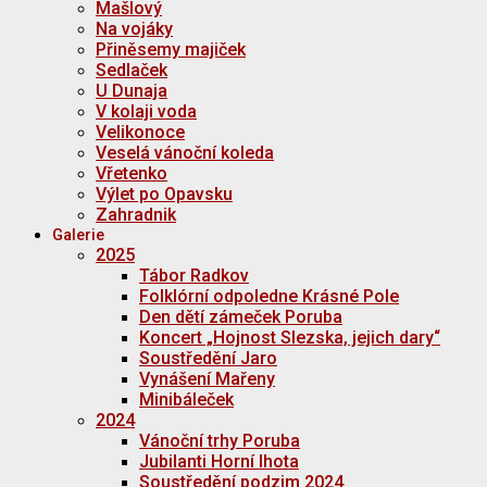
Mašlový
Na vojáky
Přiněsemy majiček
Sedlaček
U Dunaja
V kolaji voda
Velikonoce
Veselá vánoční koleda
Vřetenko
Výlet po Opavsku
Zahradnik
Galerie
2025
Tábor Radkov
Folklórní odpoledne Krásné Pole
Den dětí zámeček Poruba
Koncert „Hojnost Slezska, jejich dary“
Soustředění Jaro
Vynášení Mařeny
Minibáleček
2024
Vánoční trhy Poruba
Jubilanti Horní lhota
Soustředění podzim 2024