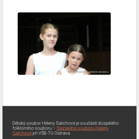
Dětský soubor Heleny Salichové je součástí dospělého
folklorního souboru –
Slezského souboru Heleny
Salichové
při VŠB-TU Ostrava.