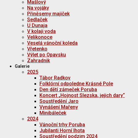
Mašlový
Na vojáky
Přiněsemy majiček
Sedlaček
U Dunaja
V kolaji voda
Velikonoce
Veselá vánoční koleda
Vřetenko
Výlet po Opavsku
Zahradnik
Galerie
2025
Tábor Radkov
Folklórní odpoledne Krásné Pole
Den dětí zámeček Poruba
Koncert „Hojnost Slezska, jejich dary“
Soustředění Jaro
Vynášení Mařeny
Minibáleček
2024
Vánoční trhy Poruba
Jubilanti Horní lhota
Soustředění podzim 2024