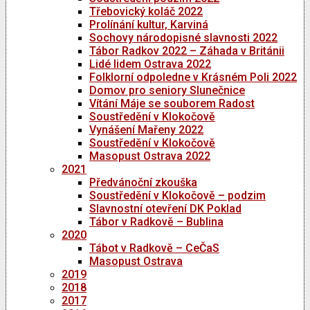
Třebovický koláč 2022
Prolínání kultur, Karviná
Sochovy národopisné slavnosti 2022
Tábor Radkov 2022 – Záhada v Británii
Lidé lidem Ostrava 2022
Folklorní odpoledne v Krásném Poli 2022
Domov pro seniory Slunečnice
Vítání Máje se souborem Radost
Soustředění v Klokočově
Vynášení Mařeny 2022
Soustředění v Klokočově
Masopust Ostrava 2022
2021
Předvánoční zkouška
Soustředění v Klokočově – podzim
Slavnostní otevření DK Poklad
Tábor v Radkově – Bublina
2020
Tábot v Radkově – CeČaS
Masopust Ostrava
2019
2018
2017