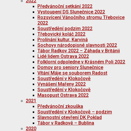
2022
Předvánoční setkání 2022
Vystoupení DS Slunečnice 2022
Rozsvícení Vánočního stromu Třebovice
2022
Soustředění podzim 2022
Třebovický koláč 2022
Prolínání kultur, Karviná
Sochovy národopisné slavnosti 2022
Tábor Radkov 2022 – Záhada v Británii
Lidé lidem Ostrava 2022
Folklorní odpoledne v Krásném Poli 2022
Domov pro seniory Slunečnice
Vítání Máje se souborem Radost
Soustředění v Klokočově
Vynášení Mařeny 2022
Soustředění v Klokočově
Masopust Ostrava 2022
2021
Předvánoční zkouška
Soustředění v Klokočově – podzim
Slavnostní otevření DK Poklad
Tábor v Radkově – Bublina
2020