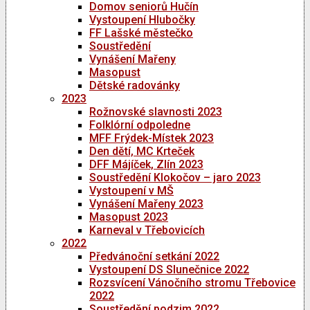
Domov seniorů Hučín
Vystoupení Hlubočky
FF Lašské městečko
Soustředění
Vynášení Mařeny
Masopust
Dětské radovánky
2023
Rožnovské slavnosti 2023
Folklórní odpoledne
MFF Frýdek-Místek 2023
Den dětí, MC Krteček
DFF Májíček, Zlín 2023
Soustředění Klokočov – jaro 2023
Vystoupení v MŠ
Vynášení Mařeny 2023
Masopust 2023
Karneval v Třebovicích
2022
Předvánoční setkání 2022
Vystoupení DS Slunečnice 2022
Rozsvícení Vánočního stromu Třebovice
2022
Soustředění podzim 2022