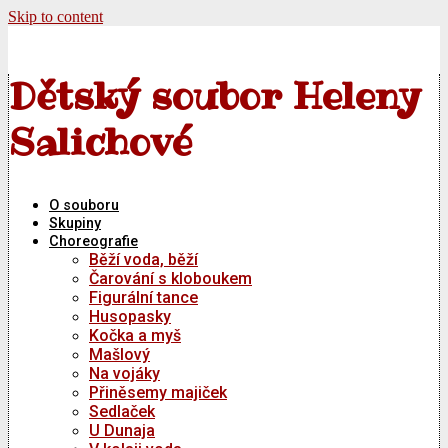
Skip to content
Dětský soubor Heleny
Salichové
O souboru
Skupiny
Choreografie
Běží voda, běží
Čarování s kloboukem
Figurální tance
Husopasky
Kočka a myš
Mašlový
Na vojáky
Přiněsemy majiček
Sedlaček
U Dunaja