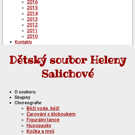
2016
2015
2014
2013
2012
2011
2010
Kontakty
Dětský soubor Heleny
Salichové
O souboru
Skupiny
Choreografie
Běží voda, běží
Čarování s kloboukem
Figurální tance
Husopasky
Kočka a myš