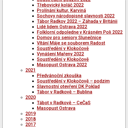
Třebovický koláč 2022
Prolínání kultur, Karviná
Sochovy národopisné slavnosti 2022
Tábor Radkov 2022 – Záhada v Británii
Lidé lidem Ostrava 2022
Folklorní odpoledne v Krásném Poli 2022
Domov pro seniory Slunečnice
Vítání Máje se souborem Radost
Soustředění v Klokočově
Vynášení Mařeny 2022
Soustředění v Klokočově
Masopust Ostrava 2022
2021
Předvánoční zkouška
Soustředění v Klokočově – podzim
Slavnostní otevření DK Poklad
Tábor v Radkově – Bublina
2020
Tábot v Radkově – CeČaS
Masopust Ostrava
2019
2018
2017