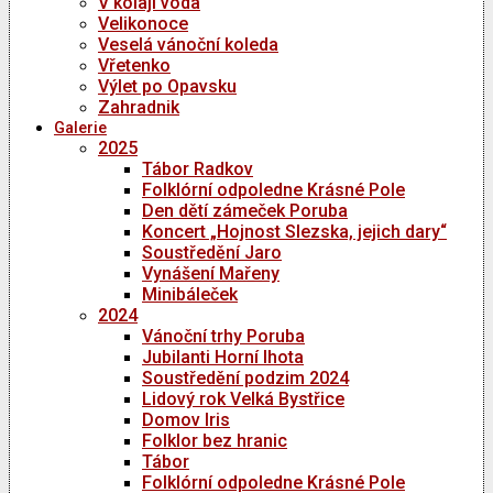
V kolaji voda
Velikonoce
Veselá vánoční koleda
Vřetenko
Výlet po Opavsku
Zahradnik
Galerie
2025
Tábor Radkov
Folklórní odpoledne Krásné Pole
Den dětí zámeček Poruba
Koncert „Hojnost Slezska, jejich dary“
Soustředění Jaro
Vynášení Mařeny
Minibáleček
2024
Vánoční trhy Poruba
Jubilanti Horní lhota
Soustředění podzim 2024
Lidový rok Velká Bystřice
Domov Iris
Folklor bez hranic
Tábor
Folklórní odpoledne Krásné Pole