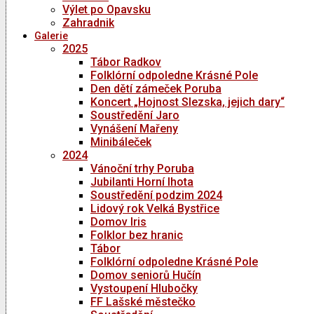
Výlet po Opavsku
Zahradnik
Galerie
2025
Tábor Radkov
Folklórní odpoledne Krásné Pole
Den dětí zámeček Poruba
Koncert „Hojnost Slezska, jejich dary“
Soustředění Jaro
Vynášení Mařeny
Minibáleček
2024
Vánoční trhy Poruba
Jubilanti Horní lhota
Soustředění podzim 2024
Lidový rok Velká Bystřice
Domov Iris
Folklor bez hranic
Tábor
Folklórní odpoledne Krásné Pole
Domov seniorů Hučín
Vystoupení Hlubočky
FF Lašské městečko