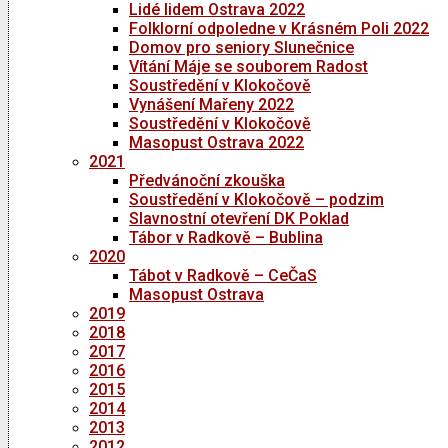
Lidé lidem Ostrava 2022
Folklorní odpoledne v Krásném Poli 2022
Domov pro seniory Slunečnice
Vítání Máje se souborem Radost
Soustředění v Klokočově
Vynášení Mařeny 2022
Soustředění v Klokočově
Masopust Ostrava 2022
2021
Předvánoční zkouška
Soustředění v Klokočově – podzim
Slavnostní otevření DK Poklad
Tábor v Radkově – Bublina
2020
Tábot v Radkově – CeČaS
Masopust Ostrava
2019
2018
2017
2016
2015
2014
2013
2012