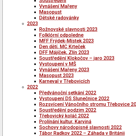
Soustředění
Vynášení Mařeny
Masopust
Dětské radovánky
2023
Rožnovské slavnosti 2023
Folklórní odpoledne
MFF Frýdek-Místek 2023
Den dětí, MC Krteček
DFF Májíček, Zlín 2023
Soustředění Klokočov – jaro 2023
Vystoupení v MŠ
Vynášení Mařeny 2023
Masopust 2023
Karneval v Třebovicích
2022
Předvánoční setkání 2022
Vystoupení DS Slunečnice 2022
Rozsvícení Vánočního stromu Třebovice 2
Soustředění podzim 2022
Třebovický koláč 2022
Prolínání kultur, Karviná
Sochovy národopisné slavnosti 2022
Tábor Radkov 2022 – Záhada v Británii