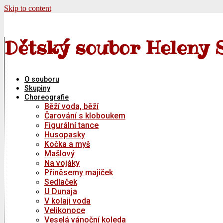
Skip to content
Dětský soubor Heleny 
O souboru
Skupiny
Choreografie
Běží voda, běží
Čarování s kloboukem
Figurální tance
Husopasky
Kočka a myš
Mašlový
Na vojáky
Přiněsemy majiček
Sedlaček
U Dunaja
V kolaji voda
Velikonoce
Veselá vánoční koleda