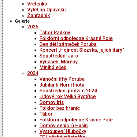
Vřetenko
Výlet po Opavsku
Zahradnik
Galerie
2025
Tábor Radkov
Folklórní odpoledne Krásné Pole
Den dětí zámeček Poruba
Koncert „Hojnost Slezska, jejich dary“
Soustředění Jaro
Vynášení Mařeny
Minibáleček
2024
Vánoční trhy Poruba
Jubilanti Horní lhota
Soustředění podzim 2024
Lidový rok Velká Bystřice
Domov Iris
Folklor bez hranic
Tábor
Folklórní odpoledne Krásné Pole
Domov seniorů Hučín
Vystoupení Hlubočky