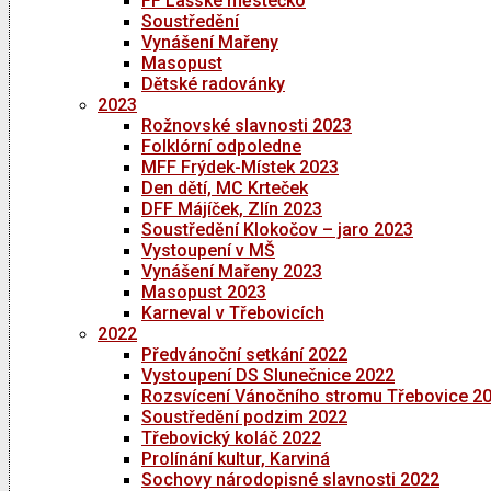
FF Lašské městečko
Soustředění
Vynášení Mařeny
Masopust
Dětské radovánky
2023
Rožnovské slavnosti 2023
Folklórní odpoledne
MFF Frýdek-Místek 2023
Den dětí, MC Krteček
DFF Májíček, Zlín 2023
Soustředění Klokočov – jaro 2023
Vystoupení v MŠ
Vynášení Mařeny 2023
Masopust 2023
Karneval v Třebovicích
2022
Předvánoční setkání 2022
Vystoupení DS Slunečnice 2022
Rozsvícení Vánočního stromu Třebovice 2
Soustředění podzim 2022
Třebovický koláč 2022
Prolínání kultur, Karviná
Sochovy národopisné slavnosti 2022