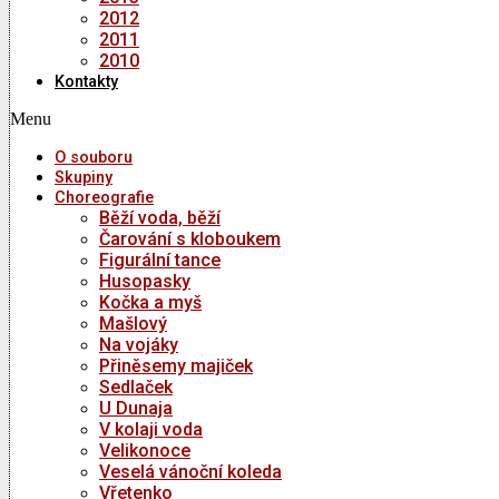
2012
2011
2010
Kontakty
Menu
O souboru
Skupiny
Choreografie
Běží voda, běží
Čarování s kloboukem
Figurální tance
Husopasky
Kočka a myš
Mašlový
Na vojáky
Přiněsemy majiček
Sedlaček
U Dunaja
V kolaji voda
Velikonoce
Veselá vánoční koleda
Vřetenko