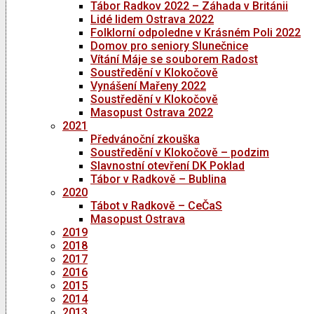
Tábor Radkov 2022 – Záhada v Británii
Lidé lidem Ostrava 2022
Folklorní odpoledne v Krásném Poli 2022
Domov pro seniory Slunečnice
Vítání Máje se souborem Radost
Soustředění v Klokočově
Vynášení Mařeny 2022
Soustředění v Klokočově
Masopust Ostrava 2022
2021
Předvánoční zkouška
Soustředění v Klokočově – podzim
Slavnostní otevření DK Poklad
Tábor v Radkově – Bublina
2020
Tábot v Radkově – CeČaS
Masopust Ostrava
2019
2018
2017
2016
2015
2014
2013