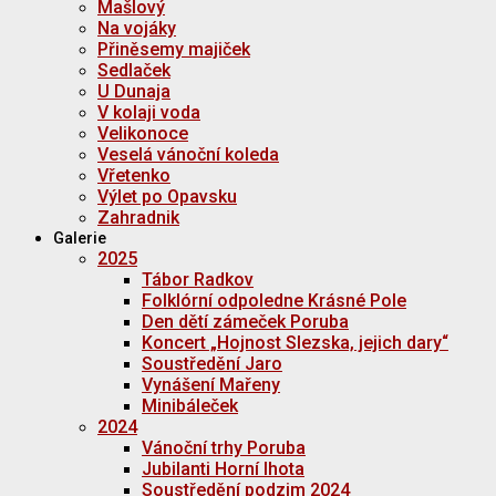
Mašlový
Na vojáky
Přiněsemy majiček
Sedlaček
U Dunaja
V kolaji voda
Velikonoce
Veselá vánoční koleda
Vřetenko
Výlet po Opavsku
Zahradnik
Galerie
2025
Tábor Radkov
Folklórní odpoledne Krásné Pole
Den dětí zámeček Poruba
Koncert „Hojnost Slezska, jejich dary“
Soustředění Jaro
Vynášení Mařeny
Minibáleček
2024
Vánoční trhy Poruba
Jubilanti Horní lhota
Soustředění podzim 2024