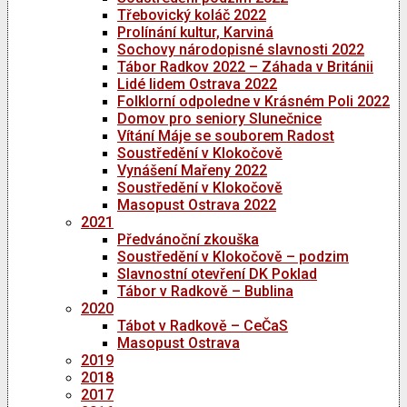
Třebovický koláč 2022
Prolínání kultur, Karviná
Sochovy národopisné slavnosti 2022
Tábor Radkov 2022 – Záhada v Británii
Lidé lidem Ostrava 2022
Folklorní odpoledne v Krásném Poli 2022
Domov pro seniory Slunečnice
Vítání Máje se souborem Radost
Soustředění v Klokočově
Vynášení Mařeny 2022
Soustředění v Klokočově
Masopust Ostrava 2022
2021
Předvánoční zkouška
Soustředění v Klokočově – podzim
Slavnostní otevření DK Poklad
Tábor v Radkově – Bublina
2020
Tábot v Radkově – CeČaS
Masopust Ostrava
2019
2018
2017