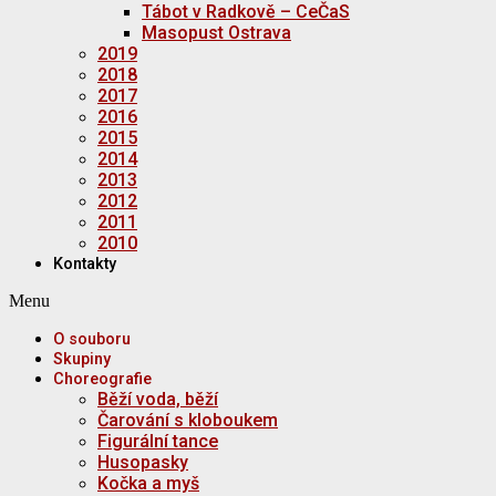
Tábot v Radkově – CeČaS
Masopust Ostrava
2019
2018
2017
2016
2015
2014
2013
2012
2011
2010
Kontakty
Menu
O souboru
Skupiny
Choreografie
Běží voda, běží
Čarování s kloboukem
Figurální tance
Husopasky
Kočka a myš