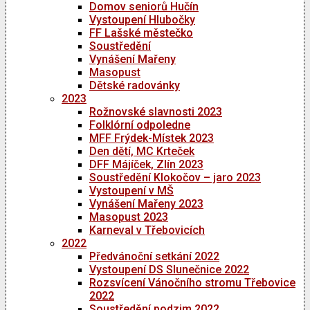
Domov seniorů Hučín
Vystoupení Hlubočky
FF Lašské městečko
Soustředění
Vynášení Mařeny
Masopust
Dětské radovánky
2023
Rožnovské slavnosti 2023
Folklórní odpoledne
MFF Frýdek-Místek 2023
Den dětí, MC Krteček
DFF Májíček, Zlín 2023
Soustředění Klokočov – jaro 2023
Vystoupení v MŠ
Vynášení Mařeny 2023
Masopust 2023
Karneval v Třebovicích
2022
Předvánoční setkání 2022
Vystoupení DS Slunečnice 2022
Rozsvícení Vánočního stromu Třebovice
2022
Soustředění podzim 2022