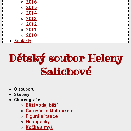
2016
2015
2014
2013
2012
2011
2010
Kontakty
Dětský soubor Heleny
Salichové
O souboru
Skupiny
Choreografie
Běží voda, běží
Čarování s kloboukem
Figurální tance
Husopasky
Kočka a myš