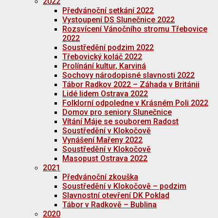
2022
Předvánoční setkání 2022
Vystoupení DS Slunečnice 2022
Rozsvícení Vánočního stromu Třebovice
2022
Soustředění podzim 2022
Třebovický koláč 2022
Prolínání kultur, Karviná
Sochovy národopisné slavnosti 2022
Tábor Radkov 2022 – Záhada v Británii
Lidé lidem Ostrava 2022
Folklorní odpoledne v Krásném Poli 2022
Domov pro seniory Slunečnice
Vítání Máje se souborem Radost
Soustředění v Klokočově
Vynášení Mařeny 2022
Soustředění v Klokočově
Masopust Ostrava 2022
2021
Předvánoční zkouška
Soustředění v Klokočově – podzim
Slavnostní otevření DK Poklad
Tábor v Radkově – Bublina
2020