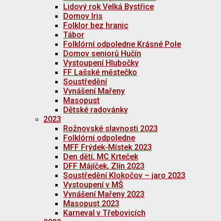
Lidový rok Velká Bystřice
Domov Iris
Folklor bez hranic
Tábor
Folklórní odpoledne Krásné Pole
Domov seniorů Hučín
Vystoupení Hlubočky
FF Lašské městečko
Soustředění
Vynášení Mařeny
Masopust
Dětské radovánky
2023
Rožnovské slavnosti 2023
Folklórní odpoledne
MFF Frýdek-Místek 2023
Den dětí, MC Krteček
DFF Májíček, Zlín 2023
Soustředění Klokočov – jaro 2023
Vystoupení v MŠ
Vynášení Mařeny 2023
Masopust 2023
Karneval v Třebovicích