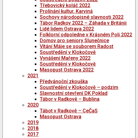
Třebovický koláč 2022
Prolínání kultur, Karviná
Sochovy národopisné slavnosti 2022
Tábor Radkov 2022 – Záhada v Británii
Lidé lidem Ostrava 2022
Folklorní odpoledne v Krásném Poli 2022
Domov pro seniory Slunečnice
Vítání Máje se souborem Radost
Soustředění v Klokočově
Vynášení Mařeny 2022
Soustředění v Klokočově
Masopust Ostrava 2022
2021
Předvánoční zkouška
Soustředění v Klokočově – podzim
Slavnostní otevření DK Poklad
Tábor v Radkově – Bublina
2020
Tábot v Radkově – CeČaS
Masopust Ostrava
2019
2018
2017