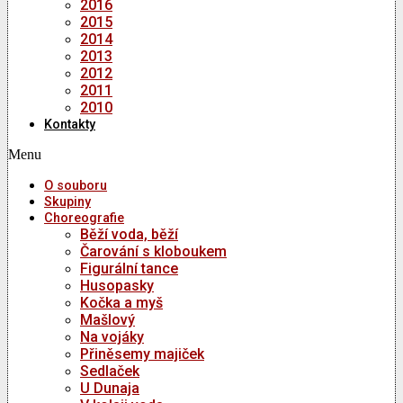
2016
2015
2014
2013
2012
2011
2010
Kontakty
Menu
O souboru
Skupiny
Choreografie
Běží voda, běží
Čarování s kloboukem
Figurální tance
Husopasky
Kočka a myš
Mašlový
Na vojáky
Přiněsemy majiček
Sedlaček
U Dunaja