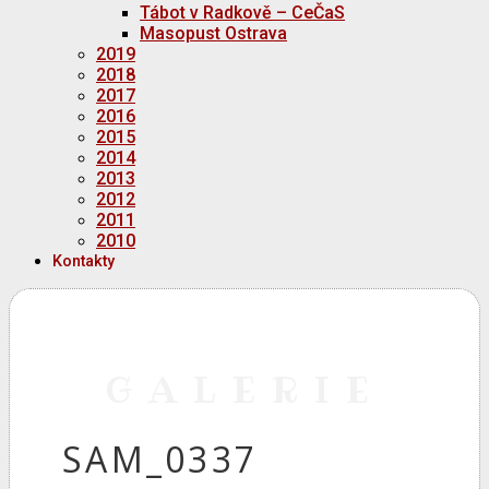
Tábot v Radkově – CeČaS
Masopust Ostrava
2019
2018
2017
2016
2015
2014
2013
2012
2011
2010
Kontakty
GALERIE
SAM_0337