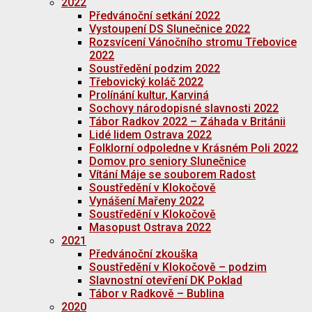
2022
Předvánoční setkání 2022
Vystoupení DS Slunečnice 2022
Rozsvícení Vánočního stromu Třebovice
2022
Soustředění podzim 2022
Třebovický koláč 2022
Prolínání kultur, Karviná
Sochovy národopisné slavnosti 2022
Tábor Radkov 2022 – Záhada v Británii
Lidé lidem Ostrava 2022
Folklorní odpoledne v Krásném Poli 2022
Domov pro seniory Slunečnice
Vítání Máje se souborem Radost
Soustředění v Klokočově
Vynášení Mařeny 2022
Soustředění v Klokočově
Masopust Ostrava 2022
2021
Předvánoční zkouška
Soustředění v Klokočově – podzim
Slavnostní otevření DK Poklad
Tábor v Radkově – Bublina
2020