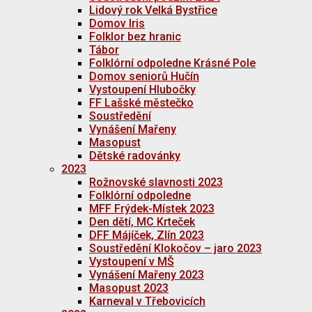
Lidový rok Velká Bystřice
Domov Iris
Folklor bez hranic
Tábor
Folklórní odpoledne Krásné Pole
Domov seniorů Hučín
Vystoupení Hlubočky
FF Lašské městečko
Soustředění
Vynášení Mařeny
Masopust
Dětské radovánky
2023
Rožnovské slavnosti 2023
Folklórní odpoledne
MFF Frýdek-Místek 2023
Den dětí, MC Krteček
DFF Májíček, Zlín 2023
Soustředění Klokočov – jaro 2023
Vystoupení v MŠ
Vynášení Mařeny 2023
Masopust 2023
Karneval v Třebovicích