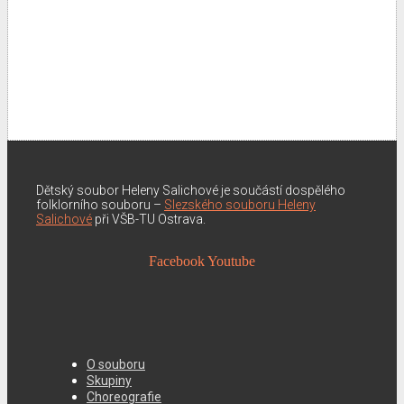
Dětský soubor Heleny Salichové je součástí dospělého
folklorního souboru –
Slezského souboru Heleny
Salichové
při VŠB-TU Ostrava.
Facebook
Youtube
O souboru
Skupiny
Choreografie