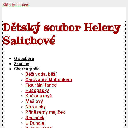
Skip to content
Dětský soubor Heleny
Salichové
O souboru
Skupiny
Choreografie
Běží voda, běží
Čarování s kloboukem
Figurální tance
Husopasky
Kočka a myš
Mašlový
Na vojáky
Přiněsemy majiček
Sedlaček
U Dunaja