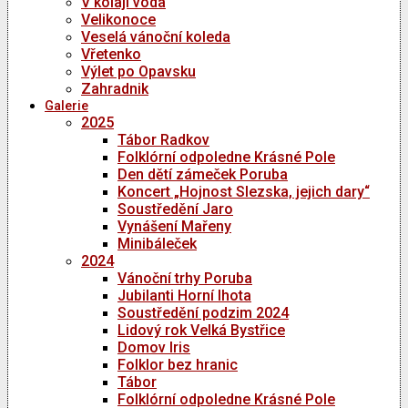
V kolaji voda
Velikonoce
Veselá vánoční koleda
Vřetenko
Výlet po Opavsku
Zahradnik
Galerie
2025
Tábor Radkov
Folklórní odpoledne Krásné Pole
Den dětí zámeček Poruba
Koncert „Hojnost Slezska, jejich dary“
Soustředění Jaro
Vynášení Mařeny
Minibáleček
2024
Vánoční trhy Poruba
Jubilanti Horní lhota
Soustředění podzim 2024
Lidový rok Velká Bystřice
Domov Iris
Folklor bez hranic
Tábor
Folklórní odpoledne Krásné Pole