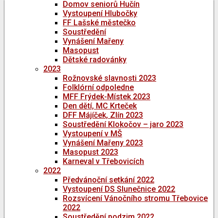
Domov seniorů Hučín
Vystoupení Hlubočky
FF Lašské městečko
Soustředění
Vynášení Mařeny
Masopust
Dětské radovánky
2023
Rožnovské slavnosti 2023
Folklórní odpoledne
MFF Frýdek-Místek 2023
Den dětí, MC Krteček
DFF Májíček, Zlín 2023
Soustředění Klokočov – jaro 2023
Vystoupení v MŠ
Vynášení Mařeny 2023
Masopust 2023
Karneval v Třebovicích
2022
Předvánoční setkání 2022
Vystoupení DS Slunečnice 2022
Rozsvícení Vánočního stromu Třebovice
2022
Soustředění podzim 2022