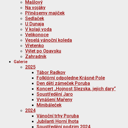
Mašlový
Na vojáky
Přiněsemy majiček
Sedlaček
U Dunaja
V kolaji voda
Velikonoce
Veselá vánoční koleda
Vřetenko
Výlet po Opavsku
Zahradnik
Galerie
2025
Tábor Radkov
Folklórní odpoledne Krásné Pole
Den dětí zámeček Poruba
Koncert „Hojnost Slezska, jejich dary“
Soustředění Jaro
Vynášení Mařeny
Minibáleček
2024
Vánoční trhy Poruba
Jubilanti Horní lhota
Soustředění podzim 2024