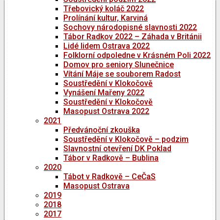
Třebovický koláč 2022
Prolínání kultur, Karviná
Sochovy národopisné slavnosti 2022
Tábor Radkov 2022 – Záhada v Británii
Lidé lidem Ostrava 2022
Folklorní odpoledne v Krásném Poli 2022
Domov pro seniory Slunečnice
Vítání Máje se souborem Radost
Soustředění v Klokočově
Vynášení Mařeny 2022
Soustředění v Klokočově
Masopust Ostrava 2022
2021
Předvánoční zkouška
Soustředění v Klokočově – podzim
Slavnostní otevření DK Poklad
Tábor v Radkově – Bublina
2020
Tábot v Radkově – CeČaS
Masopust Ostrava
2019
2018
2017