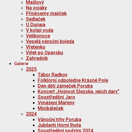
Mašlový
Na vojáky
Přiněsemy majiček
Sedlaček
U Dunaja
V kolaji voda
Velikonoce
Veselá vánoční koleda
Vřetenko
Výlet po Opavsku
Zahradnik
Galerie
2025
Tábor Radkov
Folklórní odpoledne Krásné Pole
Den dětí zámeček Poruba
Koncert „Hojnost Slezska, jejich dary“
Soustředění Jaro
Vynášení Mařeny
Minibáleček
2024
Vánoční trhy Poruba
Jubilanti Horní lhota
Soustředění podzim 2024