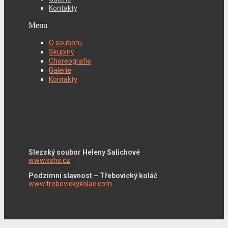
Kontakty
Menu
O souboru
Skupiny
Choreografie
Galerie
Kontakty
Slezský soubor Heleny Salichové
www.sshs.cz
Podzimní slavnost – Třebovický koláč
www.trebovickykolac.com