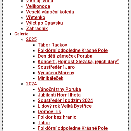
V kolaji voda
Velikonoce
Veselá vánoční koleda
Vřetenko
Výlet po Opavsku
Zahradnik
Galerie
2025
Tábor Radkov
Folklórní odpoledne Krásné Pole
Den dětí zámeček Poruba
Koncert „Hojnost Slezska, jejich dary“
Soustředění Jaro
Vynášení Mařeny
Minibáleček
2024
Vánoční trhy Poruba
Jubilanti Horní lhota
Soustředění podzim 2024
Lidový rok Velká Bystřice
Domov Iris
Folklor bez hranic
Tábor
Folklórní odpoledne Krásné Pole