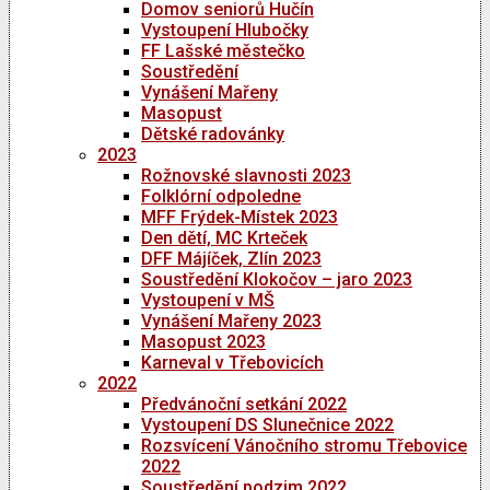
Domov seniorů Hučín
Vystoupení Hlubočky
FF Lašské městečko
Soustředění
Vynášení Mařeny
Masopust
Dětské radovánky
2023
Rožnovské slavnosti 2023
Folklórní odpoledne
MFF Frýdek-Místek 2023
Den dětí, MC Krteček
DFF Májíček, Zlín 2023
Soustředění Klokočov – jaro 2023
Vystoupení v MŠ
Vynášení Mařeny 2023
Masopust 2023
Karneval v Třebovicích
2022
Předvánoční setkání 2022
Vystoupení DS Slunečnice 2022
Rozsvícení Vánočního stromu Třebovice
2022
Soustředění podzim 2022