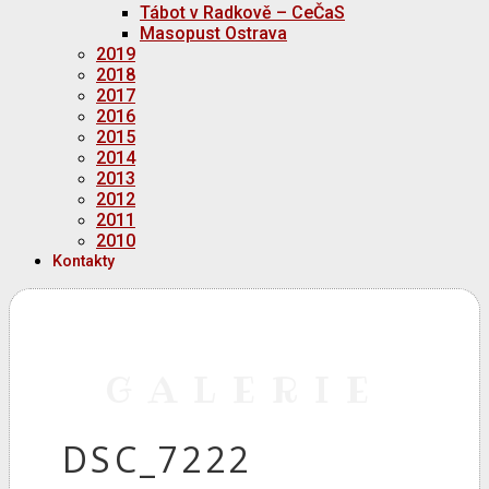
Tábot v Radkově – CeČaS
Masopust Ostrava
2019
2018
2017
2016
2015
2014
2013
2012
2011
2010
Kontakty
GALERIE
DSC_7222