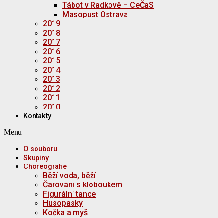
Tábot v Radkově – CeČaS
Masopust Ostrava
2019
2018
2017
2016
2015
2014
2013
2012
2011
2010
Kontakty
Menu
O souboru
Skupiny
Choreografie
Běží voda, běží
Čarování s kloboukem
Figurální tance
Husopasky
Kočka a myš