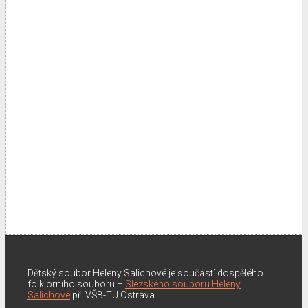
Dětský soubor Heleny Salichové je součástí dospělého
folklorního souboru –
Slezského souboru Heleny
Salichové
při VŠB-TU Ostrava.