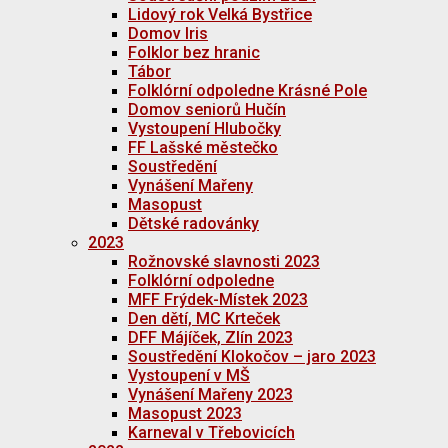
Lidový rok Velká Bystřice
Domov Iris
Folklor bez hranic
Tábor
Folklórní odpoledne Krásné Pole
Domov seniorů Hučín
Vystoupení Hlubočky
FF Lašské městečko
Soustředění
Vynášení Mařeny
Masopust
Dětské radovánky
2023
Rožnovské slavnosti 2023
Folklórní odpoledne
MFF Frýdek-Místek 2023
Den dětí, MC Krteček
DFF Májíček, Zlín 2023
Soustředění Klokočov – jaro 2023
Vystoupení v MŠ
Vynášení Mařeny 2023
Masopust 2023
Karneval v Třebovicích