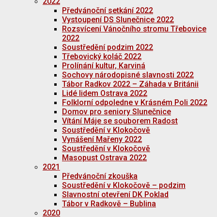
2022
Předvánoční setkání 2022
Vystoupení DS Slunečnice 2022
Rozsvícení Vánočního stromu Třebovice
2022
Soustředění podzim 2022
Třebovický koláč 2022
Prolínání kultur, Karviná
Sochovy národopisné slavnosti 2022
Tábor Radkov 2022 – Záhada v Británii
Lidé lidem Ostrava 2022
Folklorní odpoledne v Krásném Poli 2022
Domov pro seniory Slunečnice
Vítání Máje se souborem Radost
Soustředění v Klokočově
Vynášení Mařeny 2022
Soustředění v Klokočově
Masopust Ostrava 2022
2021
Předvánoční zkouška
Soustředění v Klokočově – podzim
Slavnostní otevření DK Poklad
Tábor v Radkově – Bublina
2020