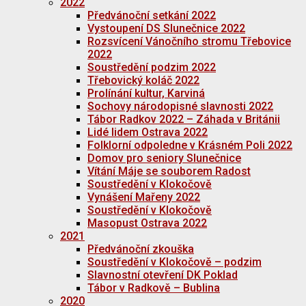
2022
Předvánoční setkání 2022
Vystoupení DS Slunečnice 2022
Rozsvícení Vánočního stromu Třebovice
2022
Soustředění podzim 2022
Třebovický koláč 2022
Prolínání kultur, Karviná
Sochovy národopisné slavnosti 2022
Tábor Radkov 2022 – Záhada v Británii
Lidé lidem Ostrava 2022
Folklorní odpoledne v Krásném Poli 2022
Domov pro seniory Slunečnice
Vítání Máje se souborem Radost
Soustředění v Klokočově
Vynášení Mařeny 2022
Soustředění v Klokočově
Masopust Ostrava 2022
2021
Předvánoční zkouška
Soustředění v Klokočově – podzim
Slavnostní otevření DK Poklad
Tábor v Radkově – Bublina
2020