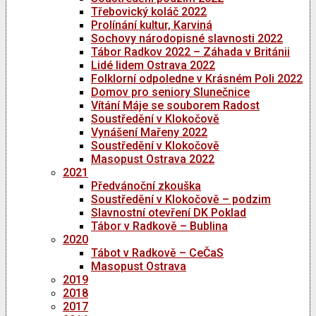
Třebovický koláč 2022
Prolínání kultur, Karviná
Sochovy národopisné slavnosti 2022
Tábor Radkov 2022 – Záhada v Británii
Lidé lidem Ostrava 2022
Folklorní odpoledne v Krásném Poli 2022
Domov pro seniory Slunečnice
Vítání Máje se souborem Radost
Soustředění v Klokočově
Vynášení Mařeny 2022
Soustředění v Klokočově
Masopust Ostrava 2022
2021
Předvánoční zkouška
Soustředění v Klokočově – podzim
Slavnostní otevření DK Poklad
Tábor v Radkově – Bublina
2020
Tábot v Radkově – CeČaS
Masopust Ostrava
2019
2018
2017