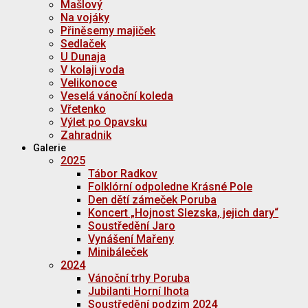
Mašlový
Na vojáky
Přiněsemy majiček
Sedlaček
U Dunaja
V kolaji voda
Velikonoce
Veselá vánoční koleda
Vřetenko
Výlet po Opavsku
Zahradnik
Galerie
2025
Tábor Radkov
Folklórní odpoledne Krásné Pole
Den dětí zámeček Poruba
Koncert „Hojnost Slezska, jejich dary“
Soustředění Jaro
Vynášení Mařeny
Minibáleček
2024
Vánoční trhy Poruba
Jubilanti Horní lhota
Soustředění podzim 2024