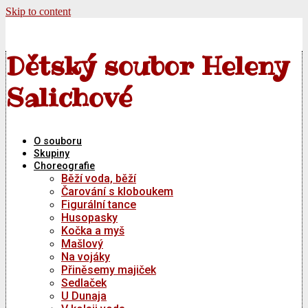
Skip to content
Dětský soubor Heleny
Salichové
O souboru
Skupiny
Choreografie
Běží voda, běží
Čarování s kloboukem
Figurální tance
Husopasky
Kočka a myš
Mašlový
Na vojáky
Přiněsemy majiček
Sedlaček
U Dunaja