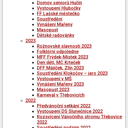
Domov seniorů Hučín
Vystoupení Hlubočky
FF Lašské městečko
Soustředění
Vynášení Mařeny
Masopust
Dětské radovánky
2023
Rožnovské slavnosti 2023
Folklórní odpoledne
MFF Frýdek-Místek 2023
Den dětí, MC Krteček
DFF Májíček, Zlín 2023
Soustředění Klokočov – jaro 2023
Vystoupení v MŠ
Vynášení Mařeny 2023
Masopust 2023
Karneval v Třebovicích
2022
Předvánoční setkání 2022
Vystoupení DS Slunečnice 2022
Rozsvícení Vánočního stromu Třebovice
2022
Soustředění podzim 2022