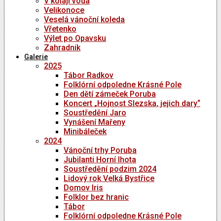
V kolaji voda
Velikonoce
Veselá vánoční koleda
Vřetenko
Výlet po Opavsku
Zahradnik
Galerie
2025
Tábor Radkov
Folklórní odpoledne Krásné Pole
Den dětí zámeček Poruba
Koncert „Hojnost Slezska, jejich dary“
Soustředění Jaro
Vynášení Mařeny
Minibáleček
2024
Vánoční trhy Poruba
Jubilanti Horní lhota
Soustředění podzim 2024
Lidový rok Velká Bystřice
Domov Iris
Folklor bez hranic
Tábor
Folklórní odpoledne Krásné Pole