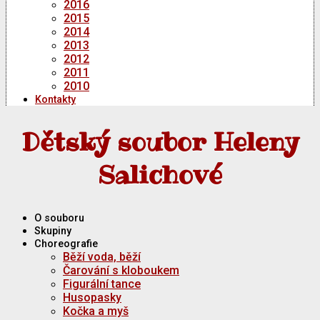
2016
2015
2014
2013
2012
2011
2010
Kontakty
Dětský soubor Heleny
Salichové
O souboru
Skupiny
Choreografie
Běží voda, běží
Čarování s kloboukem
Figurální tance
Husopasky
Kočka a myš