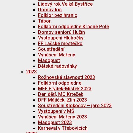
Lidový rok Velká Bystřice
Domov Iris
Folklor bez hranic
Tábor
Folklórní odpoledne Krásné Pole
Domov seniorů Hučín
Vystoupení Hlubočky
FF Lašské městečko
Soustředění
Vynášení Mařeny
Masopust
Dětské radovánky
2023
Rožnovské slavnosti 2023
Folklórní odpoledne
MFF Frýdek-Místek 2023
Den dětí, MC Krteček
DFF Májíček, Zlín 2023
Soustředění Klokočov – jaro 2023
Vystoupení v MŠ
Vynášení Mařeny 2023
Masopust 2023
Karneval v Třebovicích