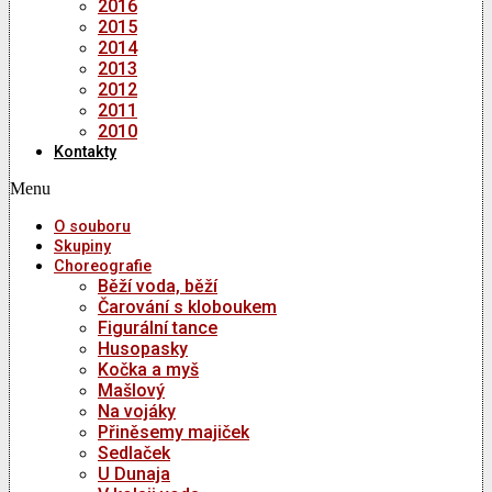
2016
2015
2014
2013
2012
2011
2010
Kontakty
Menu
O souboru
Skupiny
Choreografie
Běží voda, běží
Čarování s kloboukem
Figurální tance
Husopasky
Kočka a myš
Mašlový
Na vojáky
Přiněsemy majiček
Sedlaček
U Dunaja