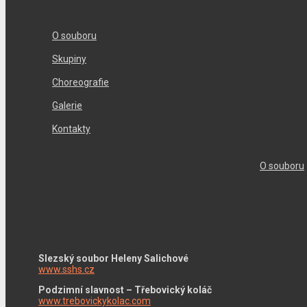
O souboru
Skupiny
Choreografie
Galerie
Kontakty
O souboru
Slezský soubor Heleny Salichové
www.sshs.cz
Podzimní slavnost – Třebovický koláč
www.trebovickykolac.com