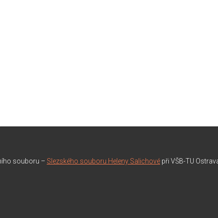
rního souboru –
Slezského souboru Heleny Salichové
při VŠB-TU Ostrav