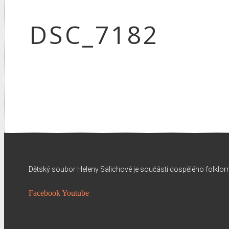
DSC_7182
Dětský soubor Heleny Salichové je součástí dospělého folklo
Facebook
Youtube