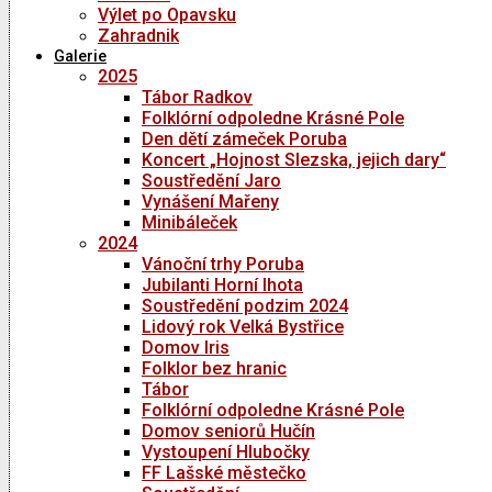
Výlet po Opavsku
Zahradnik
Galerie
2025
Tábor Radkov
Folklórní odpoledne Krásné Pole
Den dětí zámeček Poruba
Koncert „Hojnost Slezska, jejich dary“
Soustředění Jaro
Vynášení Mařeny
Minibáleček
2024
Vánoční trhy Poruba
Jubilanti Horní lhota
Soustředění podzim 2024
Lidový rok Velká Bystřice
Domov Iris
Folklor bez hranic
Tábor
Folklórní odpoledne Krásné Pole
Domov seniorů Hučín
Vystoupení Hlubočky
FF Lašské městečko