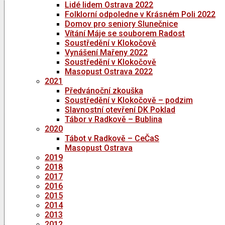
Lidé lidem Ostrava 2022
Folklorní odpoledne v Krásném Poli 2022
Domov pro seniory Slunečnice
Vítání Máje se souborem Radost
Soustředění v Klokočově
Vynášení Mařeny 2022
Soustředění v Klokočově
Masopust Ostrava 2022
2021
Předvánoční zkouška
Soustředění v Klokočově – podzim
Slavnostní otevření DK Poklad
Tábor v Radkově – Bublina
2020
Tábot v Radkově – CeČaS
Masopust Ostrava
2019
2018
2017
2016
2015
2014
2013
2012