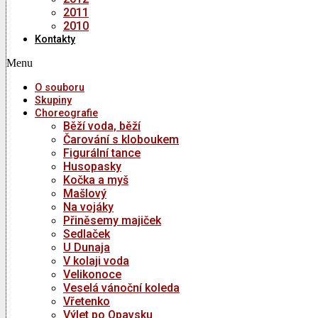
2011
2010
Kontakty
Menu
O souboru
Skupiny
Choreografie
Běží voda, běží
Čarování s kloboukem
Figurální tance
Husopasky
Kočka a myš
Mašlový
Na vojáky
Přiněsemy majiček
Sedlaček
U Dunaja
V kolaji voda
Velikonoce
Veselá vánoční koleda
Vřetenko
Výlet po Opavsku