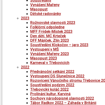
Soustředění
Vynášení Mařeny
Masopust
Dětské radovánky
2023
Rožnovské slavnosti 2023
Folklórní odpoledne
MFF Frýdek-Místek 2023
Den dětí, MC Krteček
DFF Májíček, Zlín 2023
Soustředění Klokočov – jaro 2023
Vystoupení v MŠ
Vynášení Mařeny 2023
Masopust 2023
Karneval v Třebovicích
2022
Předvánoční setkání 2022
Vystoupení DS Slunečnice 2022
Rozsvícení Vánočního stromu Třebovice 2
Soustředění podzim 2022
Třebovický koláč 2022
Prolínání kultur, Karviná
Sochovy národopisné slavnosti 2022
Tábor Radkov 2022 – Záhada v Británii