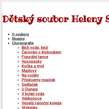
Skip
to
content
Dětský soubor Heleny 
O souboru
Skupiny
Choreografie
Běží voda, běží
Čarování s kloboukem
Figurální tance
Husopasky
Kočka a myš
Mašlový
Na vojáky
Přiněsemy majiček
Sedlaček
U Dunaja
V kolaji voda
Velikonoce
Veselá vánoční koleda
Vřetenko