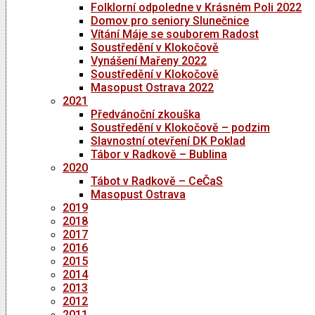
Folklorní odpoledne v Krásném Poli 2022
Domov pro seniory Slunečnice
Vítání Máje se souborem Radost
Soustředění v Klokočově
Vynášení Mařeny 2022
Soustředění v Klokočově
Masopust Ostrava 2022
2021
Předvánoční zkouška
Soustředění v Klokočově – podzim
Slavnostní otevření DK Poklad
Tábor v Radkově – Bublina
2020
Tábot v Radkově – CeČaS
Masopust Ostrava
2019
2018
2017
2016
2015
2014
2013
2012
2011