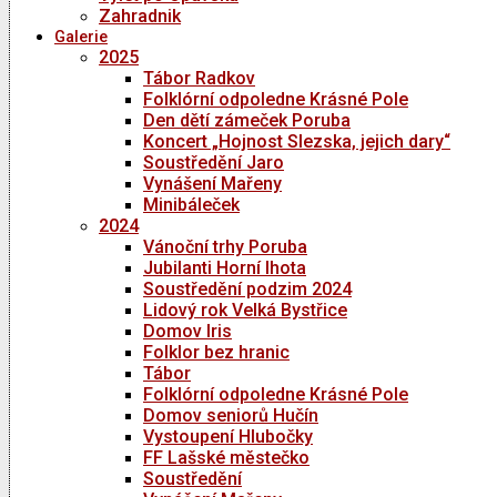
Zahradnik
Galerie
2025
Tábor Radkov
Folklórní odpoledne Krásné Pole
Den dětí zámeček Poruba
Koncert „Hojnost Slezska, jejich dary“
Soustředění Jaro
Vynášení Mařeny
Minibáleček
2024
Vánoční trhy Poruba
Jubilanti Horní lhota
Soustředění podzim 2024
Lidový rok Velká Bystřice
Domov Iris
Folklor bez hranic
Tábor
Folklórní odpoledne Krásné Pole
Domov seniorů Hučín
Vystoupení Hlubočky
FF Lašské městečko
Soustředění