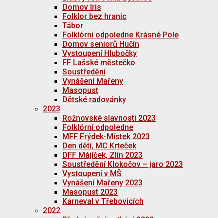
Domov Iris
Folklor bez hranic
Tábor
Folklórní odpoledne Krásné Pole
Domov seniorů Hučín
Vystoupení Hlubočky
FF Lašské městečko
Soustředění
Vynášení Mařeny
Masopust
Dětské radovánky
2023
Rožnovské slavnosti 2023
Folklórní odpoledne
MFF Frýdek-Místek 2023
Den dětí, MC Krteček
DFF Májíček, Zlín 2023
Soustředění Klokočov – jaro 2023
Vystoupení v MŠ
Vynášení Mařeny 2023
Masopust 2023
Karneval v Třebovicích
2022