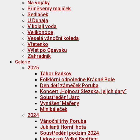
Na vojáky
Přiněsemy majiček
Sedlaček
U Dunaja
V kolaji voda
Velikonoce
Veselá vánoční koleda
Vřetenko
Výlet po Opavsku
Zahradnik
Galerie
2025
Tábor Radkov
Folklórní odpoledne Krásné Pole
Den dětí zámeček Poruba
Koncert „Hojnost Slezska, jejich dary“
Soustředění Jaro
Vynášení Mařeny
Minibáleček
2024
Vánoční trhy Poruba
Jubilanti Horní lhota
Soustředění podzim 2024
Lidový rok Velká Bystřice