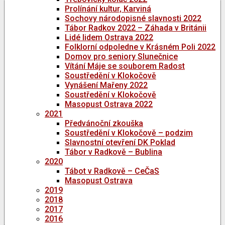
Prolínání kultur, Karviná
Sochovy národopisné slavnosti 2022
Tábor Radkov 2022 – Záhada v Británii
Lidé lidem Ostrava 2022
Folklorní odpoledne v Krásném Poli 2022
Domov pro seniory Slunečnice
Vítání Máje se souborem Radost
Soustředění v Klokočově
Vynášení Mařeny 2022
Soustředění v Klokočově
Masopust Ostrava 2022
2021
Předvánoční zkouška
Soustředění v Klokočově – podzim
Slavnostní otevření DK Poklad
Tábor v Radkově – Bublina
2020
Tábot v Radkově – CeČaS
Masopust Ostrava
2019
2018
2017
2016