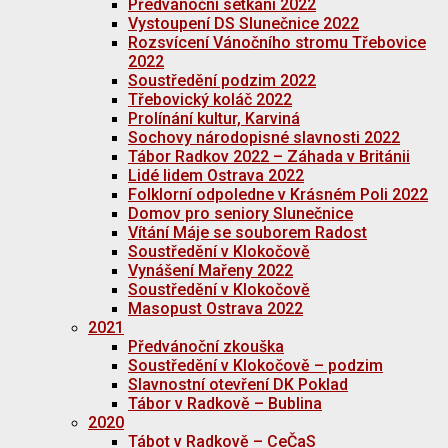
Předvánoční setkání 2022
Vystoupení DS Slunečnice 2022
Rozsvícení Vánočního stromu Třebovice
2022
Soustředění podzim 2022
Třebovický koláč 2022
Prolínání kultur, Karviná
Sochovy národopisné slavnosti 2022
Tábor Radkov 2022 – Záhada v Británii
Lidé lidem Ostrava 2022
Folklorní odpoledne v Krásném Poli 2022
Domov pro seniory Slunečnice
Vítání Máje se souborem Radost
Soustředění v Klokočově
Vynášení Mařeny 2022
Soustředění v Klokočově
Masopust Ostrava 2022
2021
Předvánoční zkouška
Soustředění v Klokočově – podzim
Slavnostní otevření DK Poklad
Tábor v Radkově – Bublina
2020
Tábot v Radkově – CeČaS