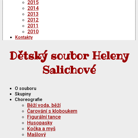
2015
2014
2013
2012
2011
2010
Kontakty
Dětský soubor Heleny
Salichové
O souboru
Skupiny
Choreografie
Běží voda, běží
Čarování s kloboukem
Figurální tance
Husopasky
Kočka a myš
Mašlový