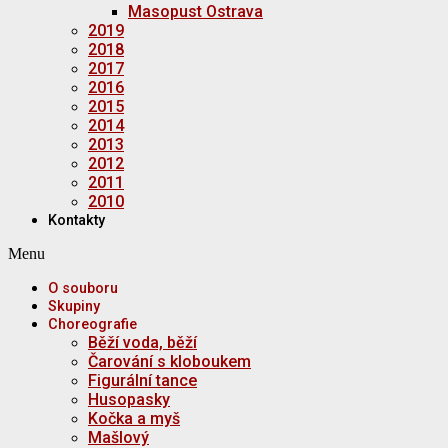
Masopust Ostrava
2019
2018
2017
2016
2015
2014
2013
2012
2011
2010
Kontakty
Menu
O souboru
Skupiny
Choreografie
Běží voda, běží
Čarování s kloboukem
Figurální tance
Husopasky
Kočka a myš
Mašlový