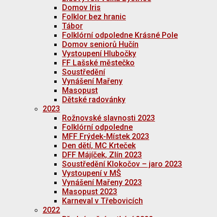
Domov Iris
Folklor bez hranic
Tábor
Folklórní odpoledne Krásné Pole
Domov seniorů Hučín
Vystoupení Hlubočky
FF Lašské městečko
Soustředění
Vynášení Mařeny
Masopust
Dětské radovánky
2023
Rožnovské slavnosti 2023
Folklórní odpoledne
MFF Frýdek-Místek 2023
Den dětí, MC Krteček
DFF Májíček, Zlín 2023
Soustředění Klokočov – jaro 2023
Vystoupení v MŠ
Vynášení Mařeny 2023
Masopust 2023
Karneval v Třebovicích
2022