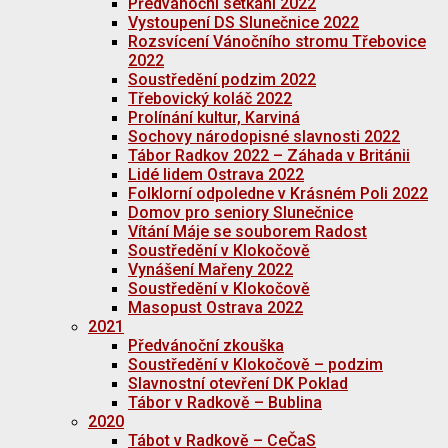
Předvánoční setkání 2022
Vystoupení DS Slunečnice 2022
Rozsvícení Vánočního stromu Třebovice
2022
Soustředění podzim 2022
Třebovický koláč 2022
Prolínání kultur, Karviná
Sochovy národopisné slavnosti 2022
Tábor Radkov 2022 – Záhada v Británii
Lidé lidem Ostrava 2022
Folklorní odpoledne v Krásném Poli 2022
Domov pro seniory Slunečnice
Vítání Máje se souborem Radost
Soustředění v Klokočově
Vynášení Mařeny 2022
Soustředění v Klokočově
Masopust Ostrava 2022
2021
Předvánoční zkouška
Soustředění v Klokočově – podzim
Slavnostní otevření DK Poklad
Tábor v Radkově – Bublina
2020
Tábot v Radkově – CeČaS