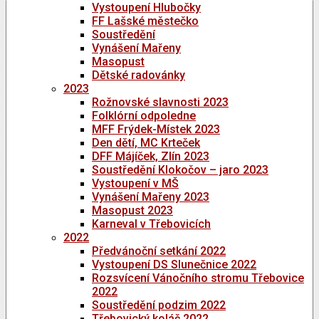
Vystoupení Hlubočky
FF Lašské městečko
Soustředění
Vynášení Mařeny
Masopust
Dětské radovánky
2023
Rožnovské slavnosti 2023
Folklórní odpoledne
MFF Frýdek-Místek 2023
Den dětí, MC Krteček
DFF Májíček, Zlín 2023
Soustředění Klokočov – jaro 2023
Vystoupení v MŠ
Vynášení Mařeny 2023
Masopust 2023
Karneval v Třebovicích
2022
Předvánoční setkání 2022
Vystoupení DS Slunečnice 2022
Rozsvícení Vánočního stromu Třebovice
2022
Soustředění podzim 2022
Třebovický koláč 2022