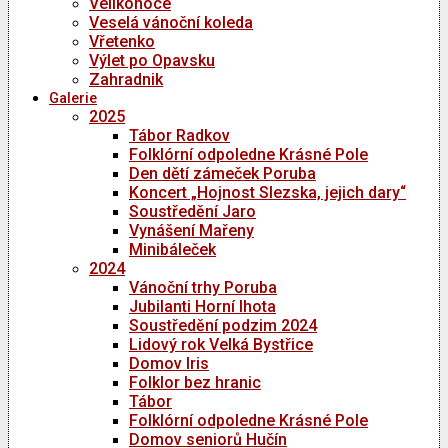
Velikonoce
Veselá vánoční koleda
Vřetenko
Výlet po Opavsku
Zahradnik
Galerie
2025
Tábor Radkov
Folklórní odpoledne Krásné Pole
Den dětí zámeček Poruba
Koncert „Hojnost Slezska, jejich dary“
Soustředění Jaro
Vynášení Mařeny
Minibáleček
2024
Vánoční trhy Poruba
Jubilanti Horní lhota
Soustředění podzim 2024
Lidový rok Velká Bystřice
Domov Iris
Folklor bez hranic
Tábor
Folklórní odpoledne Krásné Pole
Domov seniorů Hučín