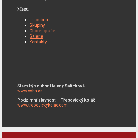
Menu
O souboru
Skupiny
Choreografie
Galerie
Kontakty
Slezský soubor Heleny Salichové
www.sshs.cz
Podzimní slavnost – Třebovický koláč
www.trebovickykolac.com