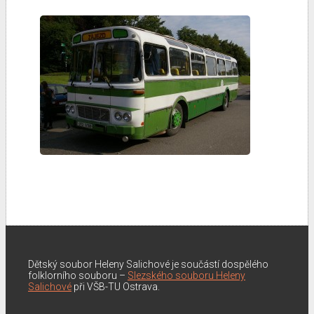
Dětský soubor Heleny Salichové je součástí dospělého
folklorního souboru –
Slezského souboru Heleny
Salichové
při VŠB-TU Ostrava.