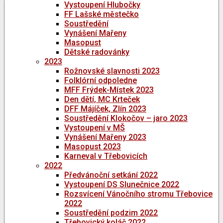
Vystoupení Hlubočky
FF Lašské městečko
Soustředění
Vynášení Mařeny
Masopust
Dětské radovánky
2023
Rožnovské slavnosti 2023
Folklórní odpoledne
MFF Frýdek-Místek 2023
Den dětí, MC Krteček
DFF Májíček, Zlín 2023
Soustředění Klokočov – jaro 2023
Vystoupení v MŠ
Vynášení Mařeny 2023
Masopust 2023
Karneval v Třebovicích
2022
Předvánoční setkání 2022
Vystoupení DS Slunečnice 2022
Rozsvícení Vánočního stromu Třebovice
2022
Soustředění podzim 2022
Třebovický koláč 2022