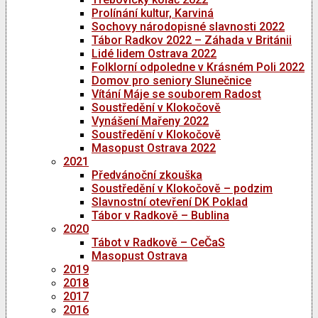
Prolínání kultur, Karviná
Sochovy národopisné slavnosti 2022
Tábor Radkov 2022 – Záhada v Británii
Lidé lidem Ostrava 2022
Folklorní odpoledne v Krásném Poli 2022
Domov pro seniory Slunečnice
Vítání Máje se souborem Radost
Soustředění v Klokočově
Vynášení Mařeny 2022
Soustředění v Klokočově
Masopust Ostrava 2022
2021
Předvánoční zkouška
Soustředění v Klokočově – podzim
Slavnostní otevření DK Poklad
Tábor v Radkově – Bublina
2020
Tábot v Radkově – CeČaS
Masopust Ostrava
2019
2018
2017
2016