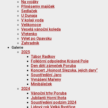
Na vojáky
Přiněsemy majiček
Sedlaček
U Dunaja
V kolaji voda
Velikonoce
Veselá vánoční koleda
Vřetenko
Výlet po Opavsku
Zahradnik
Galerie
2025
Tábor Radkov
Folklórní odpoledne Krásné Pole
Den dětí zámeček Poruba
Koncert „Hojnost Slezska, jejich dary“
Soustředění Jaro
Vynášení Mařeny
Minibáleček
2024
Vánoční trhy Poruba
Jubilanti Horní lhota
Soustředění podzim 2024
Lidový rok Velká Bystřice