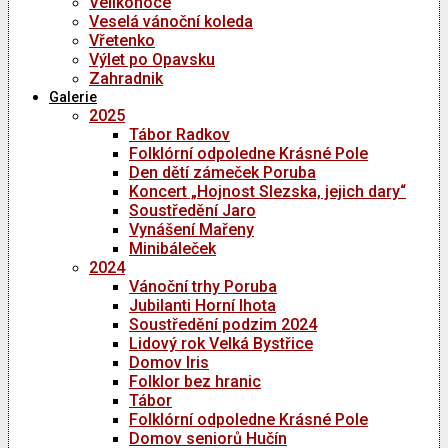
Velikonoce
Veselá vánoční koleda
Vřetenko
Výlet po Opavsku
Zahradnik
Galerie
2025
Tábor Radkov
Folklórní odpoledne Krásné Pole
Den dětí zámeček Poruba
Koncert „Hojnost Slezska, jejich dary“
Soustředění Jaro
Vynášení Mařeny
Minibáleček
2024
Vánoční trhy Poruba
Jubilanti Horní lhota
Soustředění podzim 2024
Lidový rok Velká Bystřice
Domov Iris
Folklor bez hranic
Tábor
Folklórní odpoledne Krásné Pole
Domov seniorů Hučín