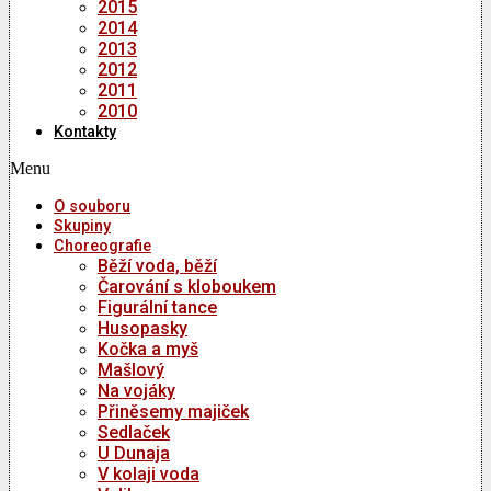
2015
2014
2013
2012
2011
2010
Kontakty
Menu
O souboru
Skupiny
Choreografie
Běží voda, běží
Čarování s kloboukem
Figurální tance
Husopasky
Kočka a myš
Mašlový
Na vojáky
Přiněsemy majiček
Sedlaček
U Dunaja
V kolaji voda