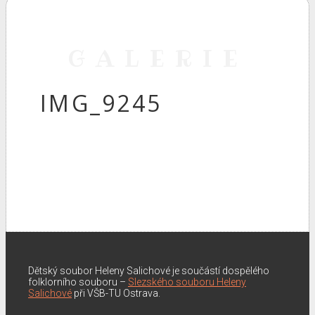
GALERIE
IMG_9245
Dětský soubor Heleny Salichové je součástí dospělého
folklorního souboru –
Slezského souboru Heleny
Salichové
při VŠB-TU Ostrava.