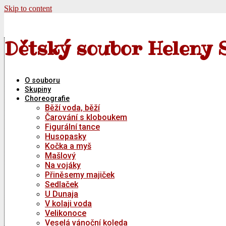
Skip to content
Dětský soubor Heleny 
O souboru
Skupiny
Choreografie
Běží voda, běží
Čarování s kloboukem
Figurální tance
Husopasky
Kočka a myš
Mašlový
Na vojáky
Přiněsemy majiček
Sedlaček
U Dunaja
V kolaji voda
Velikonoce
Veselá vánoční koleda