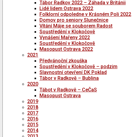
Tábor Radkov 2022 – Záhada v Británii
Lidé lidem Ostrava 2022
Folklorní odpoledne v Krásném Poli 2022
Domov pro seniory Slunečnice
Vítání Máje se souborem Radost
Soustředění v Klokočově
Vynášení Mařeny 2022
Soustředění v Klokočově
Masopust Ostrava 2022
2021
Předvánoční zkouška
Soustředění v Klokočově – podzim
Slavnostní otevření DK Poklad
Tábor v Radkově – Bublina
2020
Tábot v Radkově – CeČaS
Masopust Ostrava
2019
2018
2017
2016
2015
2014
2013