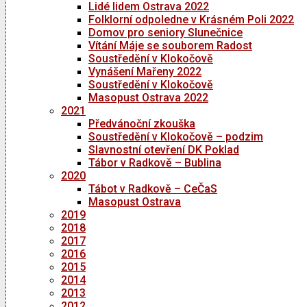
Lidé lidem Ostrava 2022
Folklorní odpoledne v Krásném Poli 2022
Domov pro seniory Slunečnice
Vítání Máje se souborem Radost
Soustředění v Klokočově
Vynášení Mařeny 2022
Soustředění v Klokočově
Masopust Ostrava 2022
2021
Předvánoční zkouška
Soustředění v Klokočově – podzim
Slavnostní otevření DK Poklad
Tábor v Radkově – Bublina
2020
Tábot v Radkově – CeČaS
Masopust Ostrava
2019
2018
2017
2016
2015
2014
2013
2012