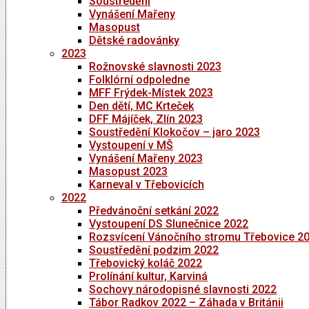
Soustředění
Vynášení Mařeny
Masopust
Dětské radovánky
2023
Rožnovské slavnosti 2023
Folklórní odpoledne
MFF Frýdek-Místek 2023
Den dětí, MC Krteček
DFF Májíček, Zlín 2023
Soustředění Klokočov – jaro 2023
Vystoupení v MŠ
Vynášení Mařeny 2023
Masopust 2023
Karneval v Třebovicích
2022
Předvánoční setkání 2022
Vystoupení DS Slunečnice 2022
Rozsvícení Vánočního stromu Třebovice 2
Soustředění podzim 2022
Třebovický koláč 2022
Prolínání kultur, Karviná
Sochovy národopisné slavnosti 2022
Tábor Radkov 2022 – Záhada v Británii