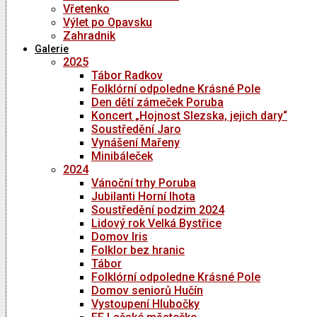
Vřetenko
Výlet po Opavsku
Zahradnik
Galerie
2025
Tábor Radkov
Folklórní odpoledne Krásné Pole
Den dětí zámeček Poruba
Koncert „Hojnost Slezska, jejich dary“
Soustředění Jaro
Vynášení Mařeny
Minibáleček
2024
Vánoční trhy Poruba
Jubilanti Horní lhota
Soustředění podzim 2024
Lidový rok Velká Bystřice
Domov Iris
Folklor bez hranic
Tábor
Folklórní odpoledne Krásné Pole
Domov seniorů Hučín
Vystoupení Hlubočky