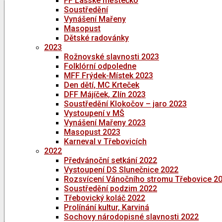
FF Lašské městečko
Soustředění
Vynášení Mařeny
Masopust
Dětské radovánky
2023
Rožnovské slavnosti 2023
Folklórní odpoledne
MFF Frýdek-Místek 2023
Den dětí, MC Krteček
DFF Májíček, Zlín 2023
Soustředění Klokočov – jaro 2023
Vystoupení v MŠ
Vynášení Mařeny 2023
Masopust 2023
Karneval v Třebovicích
2022
Předvánoční setkání 2022
Vystoupení DS Slunečnice 2022
Rozsvícení Vánočního stromu Třebovice 2
Soustředění podzim 2022
Třebovický koláč 2022
Prolínání kultur, Karviná
Sochovy národopisné slavnosti 2022