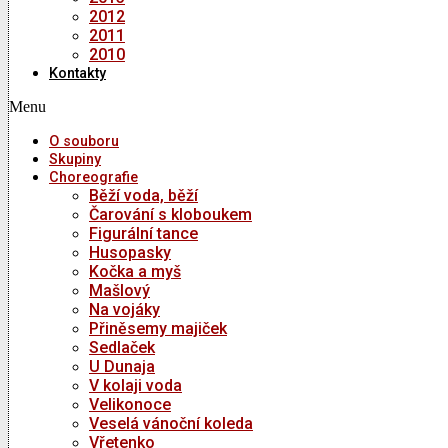
2012
2011
2010
Kontakty
Menu
O souboru
Skupiny
Choreografie
Běží voda, běží
Čarování s kloboukem
Figurální tance
Husopasky
Kočka a myš
Mašlový
Na vojáky
Přiněsemy majiček
Sedlaček
U Dunaja
V kolaji voda
Velikonoce
Veselá vánoční koleda
Vřetenko