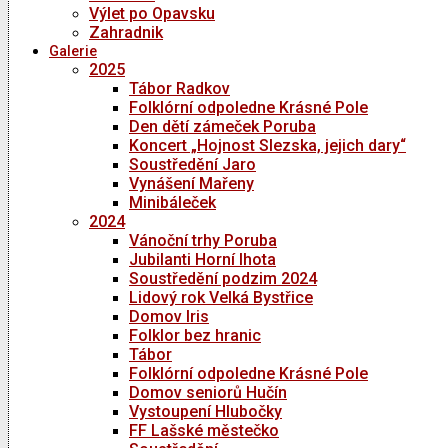
Výlet po Opavsku
Zahradnik
Galerie
2025
Tábor Radkov
Folklórní odpoledne Krásné Pole
Den dětí zámeček Poruba
Koncert „Hojnost Slezska, jejich dary“
Soustředění Jaro
Vynášení Mařeny
Minibáleček
2024
Vánoční trhy Poruba
Jubilanti Horní lhota
Soustředění podzim 2024
Lidový rok Velká Bystřice
Domov Iris
Folklor bez hranic
Tábor
Folklórní odpoledne Krásné Pole
Domov seniorů Hučín
Vystoupení Hlubočky
FF Lašské městečko