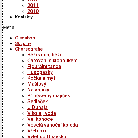
2011
2010
Kontakty
Menu
O souboru
Skupiny
Choreografie
Běží voda, běží
Čarování s kloboukem
Figurální tance
Husopasky
Kočka a myš
Mašlový
Na vojáky
Přiněsemy majiček
Sedlaček
U Dunaja
V kolaji voda
Velikonoce
Veselá vánoční koleda
Vřetenko
Výlet po Opavsku