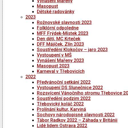
Vynášení Mařeny
Masopust
Dětské radovánky
2023
Rožnovské slavnosti 2023
Folklórní odpoledne
MFF Frýdek-Místek 2023
Den dětí, MC Krteček
DFF Májíček, Zlín 2023
Soustředění Klokočov – jaro 2023
Vystoupení v MŠ
Vynášení Mařeny 2023
Masopust 2023
Karneval v Třebovicích
2022
Předvánoční setkání 2022
Vystoupení DS Slunečnice 2022
Rozsvícení Vánočního stromu Třebovice 2
Soustředění podzim 2022
Třebovický koláč 2022
Prolínání kultur, Karviná
Sochovy národopisné slavnosti 2022
Tábor Radkov 2022 – Záhada v Británii
Lidé lidem Ostrava 2022