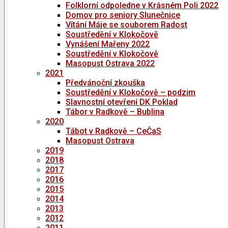
Folklorní odpoledne v Krásném Poli 2022
Domov pro seniory Slunečnice
Vítání Máje se souborem Radost
Soustředění v Klokočově
Vynášení Mařeny 2022
Soustředění v Klokočově
Masopust Ostrava 2022
2021
Předvánoční zkouška
Soustředění v Klokočově – podzim
Slavnostní otevření DK Poklad
Tábor v Radkově – Bublina
2020
Tábot v Radkově – CeČaS
Masopust Ostrava
2019
2018
2017
2016
2015
2014
2013
2012
2011