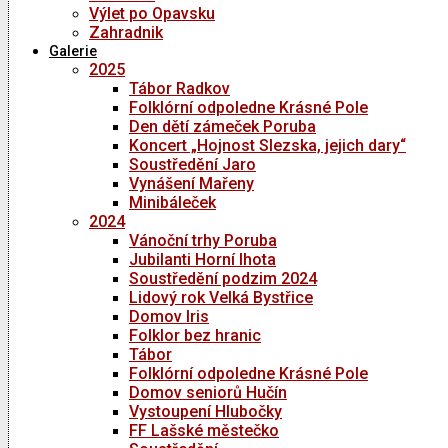
Výlet po Opavsku
Zahradnik
Galerie
2025
Tábor Radkov
Folklórní odpoledne Krásné Pole
Den dětí zámeček Poruba
Koncert „Hojnost Slezska, jejich dary“
Soustředění Jaro
Vynášení Mařeny
Minibáleček
2024
Vánoční trhy Poruba
Jubilanti Horní lhota
Soustředění podzim 2024
Lidový rok Velká Bystřice
Domov Iris
Folklor bez hranic
Tábor
Folklórní odpoledne Krásné Pole
Domov seniorů Hučín
Vystoupení Hlubočky
FF Lašské městečko