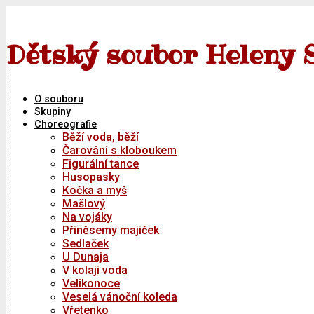
Skip
to
content
Dětský soubor Heleny 
O souboru
Skupiny
Choreografie
Běží voda, běží
Čarování s kloboukem
Figurální tance
Husopasky
Kočka a myš
Mašlový
Na vojáky
Přiněsemy majiček
Sedlaček
U Dunaja
V kolaji voda
Velikonoce
Veselá vánoční koleda
Vřetenko