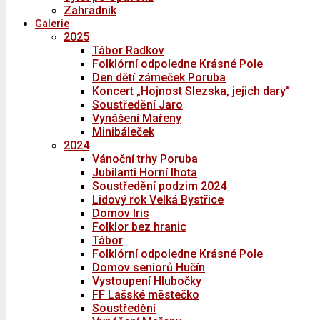
Zahradnik
Galerie
2025
Tábor Radkov
Folklórní odpoledne Krásné Pole
Den dětí zámeček Poruba
Koncert „Hojnost Slezska, jejich dary“
Soustředění Jaro
Vynášení Mařeny
Minibáleček
2024
Vánoční trhy Poruba
Jubilanti Horní lhota
Soustředění podzim 2024
Lidový rok Velká Bystřice
Domov Iris
Folklor bez hranic
Tábor
Folklórní odpoledne Krásné Pole
Domov seniorů Hučín
Vystoupení Hlubočky
FF Lašské městečko
Soustředění