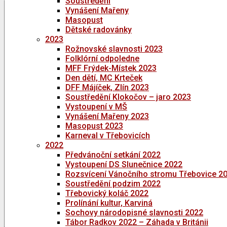
Soustředění
Vynášení Mařeny
Masopust
Dětské radovánky
2023
Rožnovské slavnosti 2023
Folklórní odpoledne
MFF Frýdek-Místek 2023
Den dětí, MC Krteček
DFF Májíček, Zlín 2023
Soustředění Klokočov – jaro 2023
Vystoupení v MŠ
Vynášení Mařeny 2023
Masopust 2023
Karneval v Třebovicích
2022
Předvánoční setkání 2022
Vystoupení DS Slunečnice 2022
Rozsvícení Vánočního stromu Třebovice 2
Soustředění podzim 2022
Třebovický koláč 2022
Prolínání kultur, Karviná
Sochovy národopisné slavnosti 2022
Tábor Radkov 2022 – Záhada v Británii