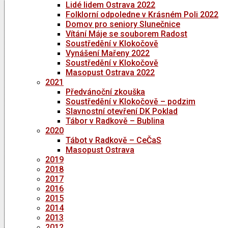
Lidé lidem Ostrava 2022
Folklorní odpoledne v Krásném Poli 2022
Domov pro seniory Slunečnice
Vítání Máje se souborem Radost
Soustředění v Klokočově
Vynášení Mařeny 2022
Soustředění v Klokočově
Masopust Ostrava 2022
2021
Předvánoční zkouška
Soustředění v Klokočově – podzim
Slavnostní otevření DK Poklad
Tábor v Radkově – Bublina
2020
Tábot v Radkově – CeČaS
Masopust Ostrava
2019
2018
2017
2016
2015
2014
2013
2012