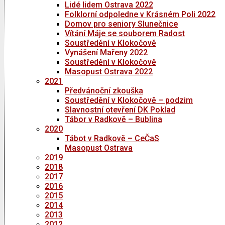
Lidé lidem Ostrava 2022
Folklorní odpoledne v Krásném Poli 2022
Domov pro seniory Slunečnice
Vítání Máje se souborem Radost
Soustředění v Klokočově
Vynášení Mařeny 2022
Soustředění v Klokočově
Masopust Ostrava 2022
2021
Předvánoční zkouška
Soustředění v Klokočově – podzim
Slavnostní otevření DK Poklad
Tábor v Radkově – Bublina
2020
Tábot v Radkově – CeČaS
Masopust Ostrava
2019
2018
2017
2016
2015
2014
2013
2012