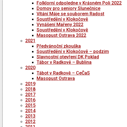
Folklorní odpoledne v Krásném Poli 2022
Domov pro seniory Slunečnice
Vítání Máje se souborem Radost
Soustředění v Klokočově
Vynášení Mařeny 2022
Soustředění v Klokočově
Masopust Ostrava 2022
2021
Předvánoční zkouška
Soustředění v Klokočově – podzim
Slavnostní otevření DK Poklad
Tábor v Radkově – Bublina
2020
Tábot v Radkově – CeČaS
Masopust Ostrava
2019
2018
2017
2016
2015
2014
2013
2012
2011