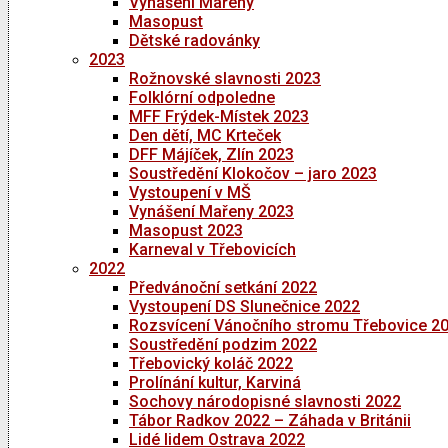
Vynášení Mařeny
Masopust
Dětské radovánky
2023
Rožnovské slavnosti 2023
Folklórní odpoledne
MFF Frýdek-Místek 2023
Den dětí, MC Krteček
DFF Májíček, Zlín 2023
Soustředění Klokočov – jaro 2023
Vystoupení v MŠ
Vynášení Mařeny 2023
Masopust 2023
Karneval v Třebovicích
2022
Předvánoční setkání 2022
Vystoupení DS Slunečnice 2022
Rozsvícení Vánočního stromu Třebovice 2
Soustředění podzim 2022
Třebovický koláč 2022
Prolínání kultur, Karviná
Sochovy národopisné slavnosti 2022
Tábor Radkov 2022 – Záhada v Británii
Lidé lidem Ostrava 2022