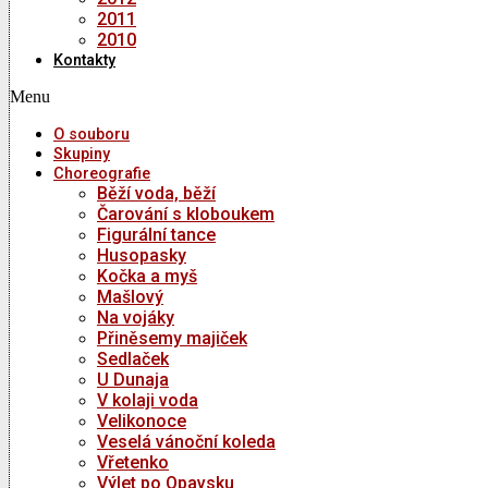
2011
2010
Kontakty
Menu
O souboru
Skupiny
Choreografie
Běží voda, běží
Čarování s kloboukem
Figurální tance
Husopasky
Kočka a myš
Mašlový
Na vojáky
Přiněsemy majiček
Sedlaček
U Dunaja
V kolaji voda
Velikonoce
Veselá vánoční koleda
Vřetenko
Výlet po Opavsku