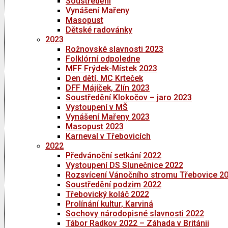
Soustředění
Vynášení Mařeny
Masopust
Dětské radovánky
2023
Rožnovské slavnosti 2023
Folklórní odpoledne
MFF Frýdek-Místek 2023
Den dětí, MC Krteček
DFF Májíček, Zlín 2023
Soustředění Klokočov – jaro 2023
Vystoupení v MŠ
Vynášení Mařeny 2023
Masopust 2023
Karneval v Třebovicích
2022
Předvánoční setkání 2022
Vystoupení DS Slunečnice 2022
Rozsvícení Vánočního stromu Třebovice 2
Soustředění podzim 2022
Třebovický koláč 2022
Prolínání kultur, Karviná
Sochovy národopisné slavnosti 2022
Tábor Radkov 2022 – Záhada v Británii