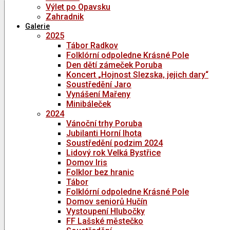
Výlet po Opavsku
Zahradnik
Galerie
2025
Tábor Radkov
Folklórní odpoledne Krásné Pole
Den dětí zámeček Poruba
Koncert „Hojnost Slezska, jejich dary“
Soustředění Jaro
Vynášení Mařeny
Minibáleček
2024
Vánoční trhy Poruba
Jubilanti Horní lhota
Soustředění podzim 2024
Lidový rok Velká Bystřice
Domov Iris
Folklor bez hranic
Tábor
Folklórní odpoledne Krásné Pole
Domov seniorů Hučín
Vystoupení Hlubočky
FF Lašské městečko