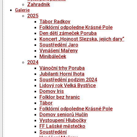
Zahradnik
Galerie
2025
Tábor Radkov
Folklórní odpoledne Krásné Pole
Den dětí zámeček Poruba
Koncert „Hojnost Slezska, jejich dary“
Soustředění Jaro
Vynášení Mařeny
Minibáleček
2024
Vánoční trhy Poruba
Jubilanti Horní lhota
Soustředění podzim 2024
Lidový rok Velká Bystřice
Domov Iris
Folklor bez hranic
Tábor
Folklórní odpoledne Krásné Pole
Domov seniorů Hučín
Vystoupení Hlubočky
FF Lašské městečko
Soustředění