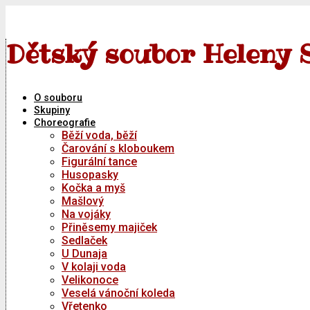
Skip
to
content
Dětský soubor Heleny 
O souboru
Skupiny
Choreografie
Běží voda, běží
Čarování s kloboukem
Figurální tance
Husopasky
Kočka a myš
Mašlový
Na vojáky
Přiněsemy majiček
Sedlaček
U Dunaja
V kolaji voda
Velikonoce
Veselá vánoční koleda
Vřetenko