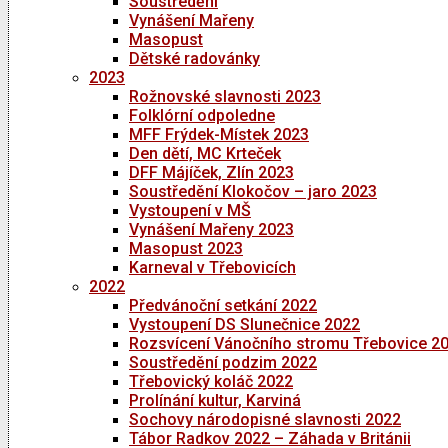
Soustředění
Vynášení Mařeny
Masopust
Dětské radovánky
2023
Rožnovské slavnosti 2023
Folklórní odpoledne
MFF Frýdek-Místek 2023
Den dětí, MC Krteček
DFF Májíček, Zlín 2023
Soustředění Klokočov – jaro 2023
Vystoupení v MŠ
Vynášení Mařeny 2023
Masopust 2023
Karneval v Třebovicích
2022
Předvánoční setkání 2022
Vystoupení DS Slunečnice 2022
Rozsvícení Vánočního stromu Třebovice 2
Soustředění podzim 2022
Třebovický koláč 2022
Prolínání kultur, Karviná
Sochovy národopisné slavnosti 2022
Tábor Radkov 2022 – Záhada v Británii