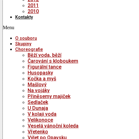
2011
2010
Kontakty
Menu
O souboru
Skupiny
Choreografie
Běží voda, běží
Čarování s kloboukem
Figurální tance
Husopasky
Kočka a myš
Mašlový
Na vojáky
Přiněsemy majiček
Sedlaček
U Dunaja
V kolaji voda
Velikonoce
Veselá vánoční koleda
Vřetenko
Výlet po Opavsku