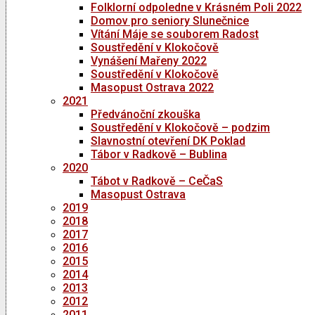
Folklorní odpoledne v Krásném Poli 2022
Domov pro seniory Slunečnice
Vítání Máje se souborem Radost
Soustředění v Klokočově
Vynášení Mařeny 2022
Soustředění v Klokočově
Masopust Ostrava 2022
2021
Předvánoční zkouška
Soustředění v Klokočově – podzim
Slavnostní otevření DK Poklad
Tábor v Radkově – Bublina
2020
Tábot v Radkově – CeČaS
Masopust Ostrava
2019
2018
2017
2016
2015
2014
2013
2012
2011