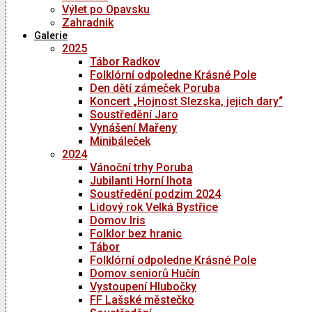
Výlet po Opavsku
Zahradnik
Galerie
2025
Tábor Radkov
Folklórní odpoledne Krásné Pole
Den dětí zámeček Poruba
Koncert „Hojnost Slezska, jejich dary“
Soustředění Jaro
Vynášení Mařeny
Minibáleček
2024
Vánoční trhy Poruba
Jubilanti Horní lhota
Soustředění podzim 2024
Lidový rok Velká Bystřice
Domov Iris
Folklor bez hranic
Tábor
Folklórní odpoledne Krásné Pole
Domov seniorů Hučín
Vystoupení Hlubočky
FF Lašské městečko