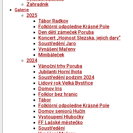
Zahradnik
Galerie
2025
Tábor Radkov
Folklórní odpoledne Krásné Pole
Den dětí zámeček Poruba
Koncert „Hojnost Slezska, jejich dary“
Soustředění Jaro
Vynášení Mařeny
Minibáleček
2024
Vánoční trhy Poruba
Jubilanti Horní lhota
Soustředění podzim 2024
Lidový rok Velká Bystřice
Domov Iris
Folklor bez hranic
Tábor
Folklórní odpoledne Krásné Pole
Domov seniorů Hučín
Vystoupení Hlubočky
FF Lašské městečko
Soustředění