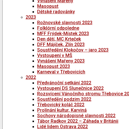
Vynášení Mařeny
Masopust
Dětské radovánky
2023
Rožnovské slavnosti 2023
Folklórní odpoledne
MFF Frýdek-Místek 2023
Den dětí, MC Krteček
DFF Májíček, Zlín 2023
Soustředění Klokočov – jaro 2023
Vystoupení v MŠ
Vynášení Mařeny 2023
Masopust 2023
Karneval v Třebovicích
2022
Předvánoční setkání 2022
Vystoupení DS Slunečnice 2022
Rozsvícení Vánočního stromu Třebovice 2
Soustředění podzim 2022
Třebovický koláč 2022
Prolínání kultur, Karviná
Sochovy národopisné slavnosti 2022
Tábor Radkov 2022 – Záhada v Británii
Lidé lidem Ostrava 2022