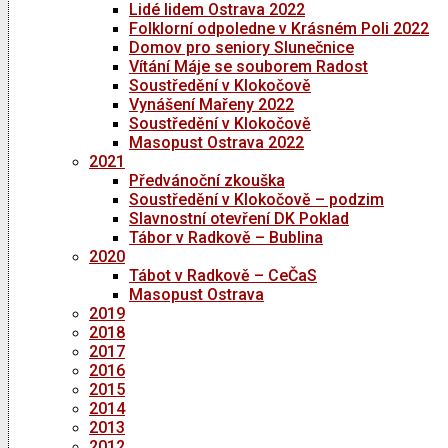
Lidé lidem Ostrava 2022
Folklorní odpoledne v Krásném Poli 2022
Domov pro seniory Slunečnice
Vítání Máje se souborem Radost
Soustředění v Klokočově
Vynášení Mařeny 2022
Soustředění v Klokočově
Masopust Ostrava 2022
2021
Předvánoční zkouška
Soustředění v Klokočově – podzim
Slavnostní otevření DK Poklad
Tábor v Radkově – Bublina
2020
Tábot v Radkově – CeČaS
Masopust Ostrava
2019
2018
2017
2016
2015
2014
2013
2012