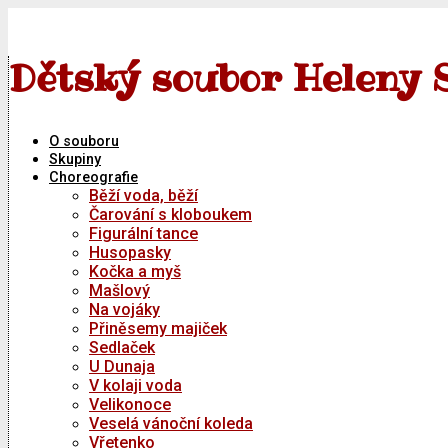
Skip
to
content
Dětský soubor Heleny 
O souboru
Skupiny
Choreografie
Běží voda, běží
Čarování s kloboukem
Figurální tance
Husopasky
Kočka a myš
Mašlový
Na vojáky
Přiněsemy majiček
Sedlaček
U Dunaja
V kolaji voda
Velikonoce
Veselá vánoční koleda
Vřetenko