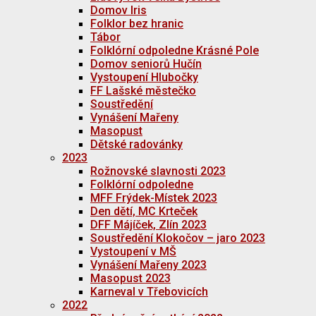
Domov Iris
Folklor bez hranic
Tábor
Folklórní odpoledne Krásné Pole
Domov seniorů Hučín
Vystoupení Hlubočky
FF Lašské městečko
Soustředění
Vynášení Mařeny
Masopust
Dětské radovánky
2023
Rožnovské slavnosti 2023
Folklórní odpoledne
MFF Frýdek-Místek 2023
Den dětí, MC Krteček
DFF Májíček, Zlín 2023
Soustředění Klokočov – jaro 2023
Vystoupení v MŠ
Vynášení Mařeny 2023
Masopust 2023
Karneval v Třebovicích
2022