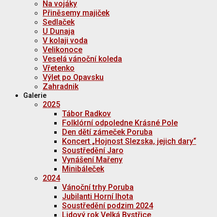
Na vojáky
Přiněsemy majiček
Sedlaček
U Dunaja
V kolaji voda
Velikonoce
Veselá vánoční koleda
Vřetenko
Výlet po Opavsku
Zahradnik
Galerie
2025
Tábor Radkov
Folklórní odpoledne Krásné Pole
Den dětí zámeček Poruba
Koncert „Hojnost Slezska, jejich dary“
Soustředění Jaro
Vynášení Mařeny
Minibáleček
2024
Vánoční trhy Poruba
Jubilanti Horní lhota
Soustředění podzim 2024
Lidový rok Velká Bystřice