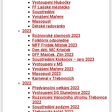
Vystoupení Hlubočky
FF Lašské městečko
Soustředění
Vynášení Mařeny
Masopust
Dětské radovánky
2023
Rožnovské slavnosti 2023
Folklórní odpoledne
MFF Frýdek-Místek 2023
Den dětí, MC Krteček
DFF Májíček, Zlín 2023
Soustředění Klokočov – jaro 2023
Vystoupení v MŠ
Vynášení Mařeny 2023
Masopust 2023
Karneval v Třebovicích
2022
Předvánoční setkání 2022
Vystoupení DS Slunečnice 2022
Rozsvícení Vánočního stromu Třebovice
2022
Soustředění podzim 2022
Třebovický koláč 2022