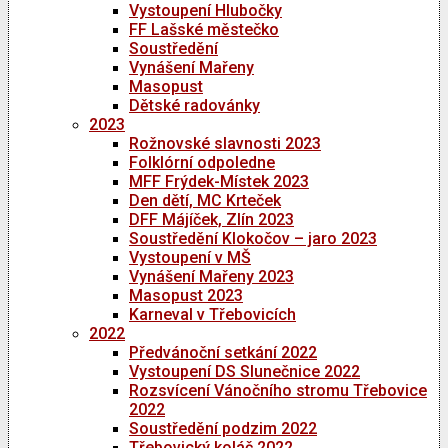
Vystoupení Hlubočky
FF Lašské městečko
Soustředění
Vynášení Mařeny
Masopust
Dětské radovánky
2023
Rožnovské slavnosti 2023
Folklórní odpoledne
MFF Frýdek-Místek 2023
Den dětí, MC Krteček
DFF Májíček, Zlín 2023
Soustředění Klokočov – jaro 2023
Vystoupení v MŠ
Vynášení Mařeny 2023
Masopust 2023
Karneval v Třebovicích
2022
Předvánoční setkání 2022
Vystoupení DS Slunečnice 2022
Rozsvícení Vánočního stromu Třebovice
2022
Soustředění podzim 2022
Třebovický koláč 2022