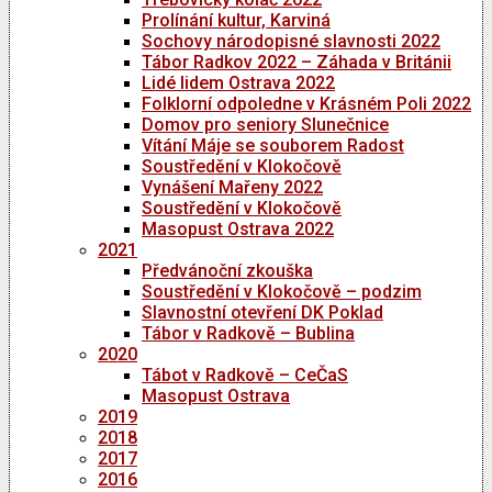
Prolínání kultur, Karviná
Sochovy národopisné slavnosti 2022
Tábor Radkov 2022 – Záhada v Británii
Lidé lidem Ostrava 2022
Folklorní odpoledne v Krásném Poli 2022
Domov pro seniory Slunečnice
Vítání Máje se souborem Radost
Soustředění v Klokočově
Vynášení Mařeny 2022
Soustředění v Klokočově
Masopust Ostrava 2022
2021
Předvánoční zkouška
Soustředění v Klokočově – podzim
Slavnostní otevření DK Poklad
Tábor v Radkově – Bublina
2020
Tábot v Radkově – CeČaS
Masopust Ostrava
2019
2018
2017
2016