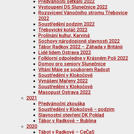
Předvánoční setkání 2022
Vystoupení DS Slunečnice 2022
Rozsvícení Vánočního stromu Třebovice
2022
Soustředění podzim 2022
Třebovický koláč 2022
Prolínání kultur, Karviná
Sochovy národopisné slavnosti 2022
Tábor Radkov 2022 – Záhada v Británii
Lidé lidem Ostrava 2022
Folklorní odpoledne v Krásném Poli 2022
Domov pro seniory Slunečnice
Vítání Máje se souborem Radost
Soustředění v Klokočově
Vynášení Mařeny 2022
Soustředění v Klokočově
Masopust Ostrava 2022
2021
Předvánoční zkouška
Soustředění v Klokočově – podzim
Slavnostní otevření DK Poklad
Tábor v Radkově – Bublina
2020
Tábot v Radkově – CeČaS