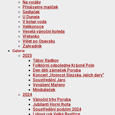
Na vojáky
Přiněsemy majiček
Sedlaček
U Dunaja
V kolaji voda
Velikonoce
Veselá vánoční koleda
Vřetenko
Výlet po Opavsku
Zahradnik
Galerie
2025
Tábor Radkov
Folklórní odpoledne Krásné Pole
Den dětí zámeček Poruba
Koncert „Hojnost Slezska, jejich dary“
Soustředění Jaro
Vynášení Mařeny
Minibáleček
2024
Vánoční trhy Poruba
Jubilanti Horní lhota
Soustředění podzim 2024
Lidový rok Velká Bystřice