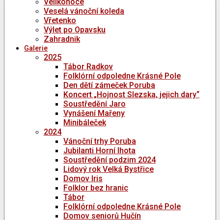
Velikonoce
Veselá vánoční koleda
Vřetenko
Výlet po Opavsku
Zahradnik
Galerie
2025
Tábor Radkov
Folklórní odpoledne Krásné Pole
Den dětí zámeček Poruba
Koncert „Hojnost Slezska, jejich dary“
Soustředění Jaro
Vynášení Mařeny
Minibáleček
2024
Vánoční trhy Poruba
Jubilanti Horní lhota
Soustředění podzim 2024
Lidový rok Velká Bystřice
Domov Iris
Folklor bez hranic
Tábor
Folklórní odpoledne Krásné Pole
Domov seniorů Hučín