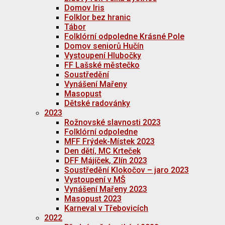
Domov Iris
Folklor bez hranic
Tábor
Folklórní odpoledne Krásné Pole
Domov seniorů Hučín
Vystoupení Hlubočky
FF Lašské městečko
Soustředění
Vynášení Mařeny
Masopust
Dětské radovánky
2023
Rožnovské slavnosti 2023
Folklórní odpoledne
MFF Frýdek-Místek 2023
Den dětí, MC Krteček
DFF Májíček, Zlín 2023
Soustředění Klokočov – jaro 2023
Vystoupení v MŠ
Vynášení Mařeny 2023
Masopust 2023
Karneval v Třebovicích
2022