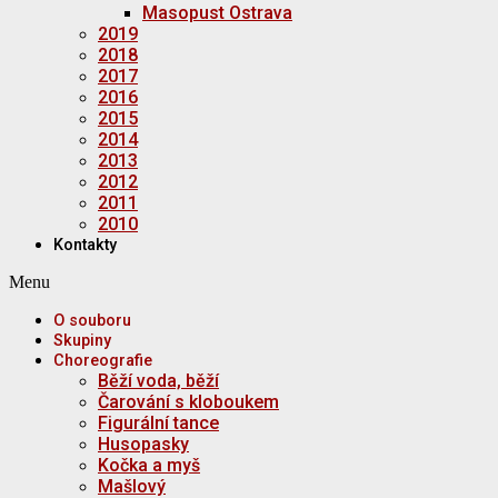
Masopust Ostrava
2019
2018
2017
2016
2015
2014
2013
2012
2011
2010
Kontakty
Menu
O souboru
Skupiny
Choreografie
Běží voda, běží
Čarování s kloboukem
Figurální tance
Husopasky
Kočka a myš
Mašlový