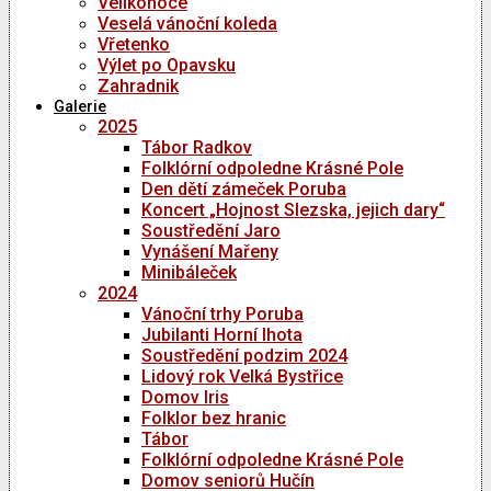
Velikonoce
Veselá vánoční koleda
Vřetenko
Výlet po Opavsku
Zahradnik
Galerie
2025
Tábor Radkov
Folklórní odpoledne Krásné Pole
Den dětí zámeček Poruba
Koncert „Hojnost Slezska, jejich dary“
Soustředění Jaro
Vynášení Mařeny
Minibáleček
2024
Vánoční trhy Poruba
Jubilanti Horní lhota
Soustředění podzim 2024
Lidový rok Velká Bystřice
Domov Iris
Folklor bez hranic
Tábor
Folklórní odpoledne Krásné Pole
Domov seniorů Hučín