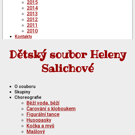
2015
2014
2013
2012
2011
2010
Kontakty
Dětský soubor Heleny
Salichové
O souboru
Skupiny
Choreografie
Běží voda, běží
Čarování s kloboukem
Figurální tance
Husopasky
Kočka a myš
Mašlový