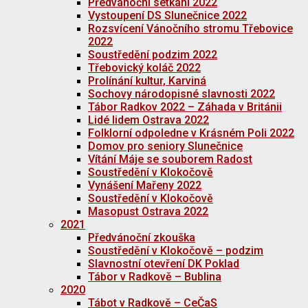
Předvánoční setkání 2022
Vystoupení DS Slunečnice 2022
Rozsvícení Vánočního stromu Třebovice
2022
Soustředění podzim 2022
Třebovický koláč 2022
Prolínání kultur, Karviná
Sochovy národopisné slavnosti 2022
Tábor Radkov 2022 – Záhada v Británii
Lidé lidem Ostrava 2022
Folklorní odpoledne v Krásném Poli 2022
Domov pro seniory Slunečnice
Vítání Máje se souborem Radost
Soustředění v Klokočově
Vynášení Mařeny 2022
Soustředění v Klokočově
Masopust Ostrava 2022
2021
Předvánoční zkouška
Soustředění v Klokočově – podzim
Slavnostní otevření DK Poklad
Tábor v Radkově – Bublina
2020
Tábot v Radkově – CeČaS