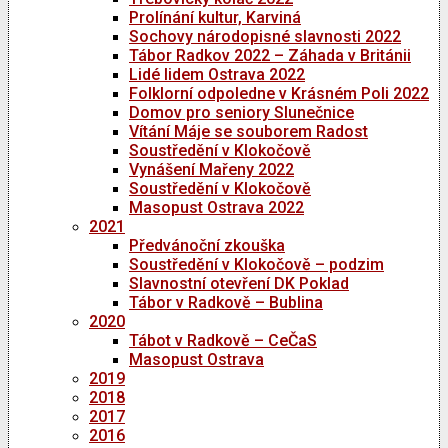
Prolínání kultur, Karviná
Sochovy národopisné slavnosti 2022
Tábor Radkov 2022 – Záhada v Británii
Lidé lidem Ostrava 2022
Folklorní odpoledne v Krásném Poli 2022
Domov pro seniory Slunečnice
Vítání Máje se souborem Radost
Soustředění v Klokočově
Vynášení Mařeny 2022
Soustředění v Klokočově
Masopust Ostrava 2022
2021
Předvánoční zkouška
Soustředění v Klokočově – podzim
Slavnostní otevření DK Poklad
Tábor v Radkově – Bublina
2020
Tábot v Radkově – CeČaS
Masopust Ostrava
2019
2018
2017
2016