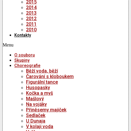
2015
2014
2013
2012
2011
2010
Kontakty
Menu
O souboru
Skupiny
Choreografie
Běží voda, běží
Čarování s kloboukem
Figurální tance
Husopasky
Kočka a myš
Mašlový
Na vojáky
Přiněsemy majiček
Sedlaček
U Dunaja
V kolaji voda