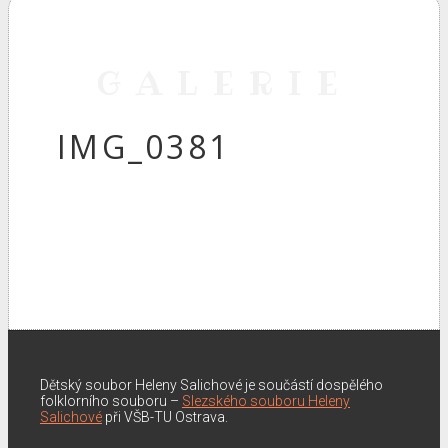
GALERIE
IMG_0381
Dětský soubor Heleny Salichové je součástí dospělého
folklorního souboru –
Slezského souboru Heleny
Salichové
při VŠB-TU Ostrava.